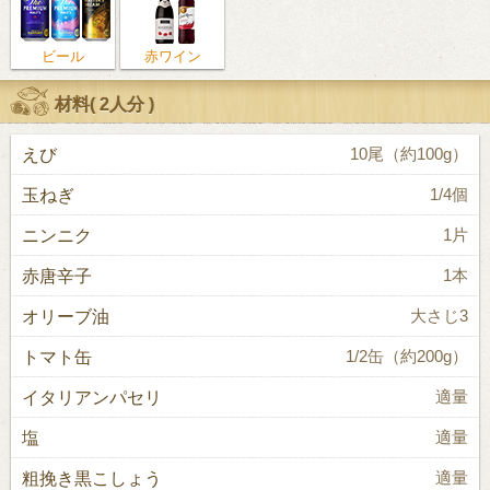
ビール
赤ワイン
材料(
2人分
)
えび
10尾（約100g）
玉ねぎ
1/4個
ニンニク
1片
赤唐辛子
1本
オリーブ油
大さじ3
トマト缶
1/2缶（約200g）
イタリアンパセリ
適量
塩
適量
粗挽き黒こしょう
適量