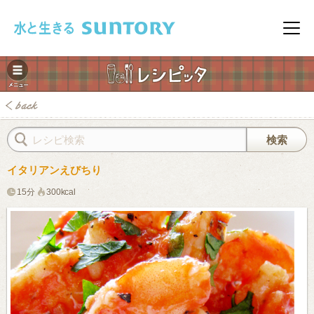
このページの本文へ移動
メニ
イタリアンえびちり
15分
300kcal
みレシピ