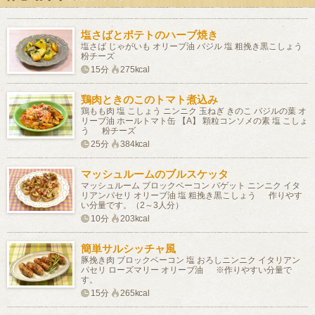
塩さばとポテトのハーブ焼き
塩さば じゃがいも オリーブ油 バジル 塩 粗挽き黒こしょう
粉チーズ
15分
275kcal
鶏肉ときのこのトマト煮込み
鶏もも肉 塩 こしょう ニンニク 玉ねぎ きのこ バジルの葉 オ
リーブ油 ホールトマト缶 【A】 顆粒コンソメの素 塩 こしょ
う 粉チーズ
25分
384kcal
マッシュルームのブルスケッタ
マッシュルーム ブロックベーコン バゲット ニンニク イタ
リアンパセリ オリーブ油 塩 粗挽き黒こしょう 作りやす
い分量です。（2～3人分）
10分
203kcal
簡単サルシッチャ風
豚挽き肉 ブロックベーコン 塩 おろしニンニク イタリアン
パセリ ローズマリー オリーブ油 ※作りやすい分量で
す。
15分
265kcal