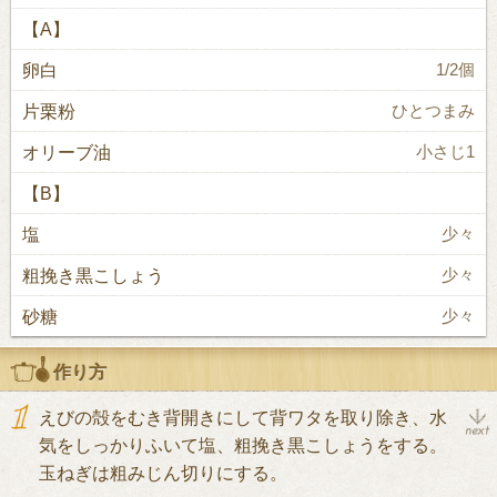
【A】
卵白
1/2個
片栗粉
ひとつまみ
オリーブ油
小さじ1
【B】
塩
少々
粗挽き黒こしょう
少々
砂糖
少々
作り方
えびの殻をむき背開きにして背ワタを取り除き、水
気をしっかりふいて塩、粗挽き黒こしょうをする。
玉ねぎは粗みじん切りにする。