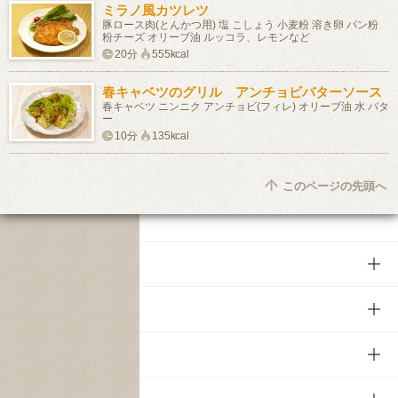
ミラノ風カツレツ
豚ロース肉(とんかつ用) 塩 こしょう 小麦粉 溶き卵 パン粉
粉チーズ オリーブ油 ルッコラ、レモンなど
20分
555kcal
春キャベツのグリル アンチョビバターソース
春キャベツ ニンニク アンチョビ(フィレ) オリーブ油 水 バタ
ー
10分
135kcal
このページの先頭へ
商品
商品TOP
知る・楽しむ
商品一覧
知る・楽しむTOP
文化・スポーツ
商品発売情報
キャンペーン