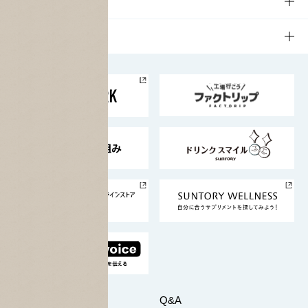
文化・スポーツTOP
サステナビリティ
栄養成分一覧
工場見学
サントリーホール
サステナビリティTOP
企業情報
お料理・お酒レシピ
サントリー美術館
トップメッセージ
企業情報TOP
地域情報
サントリーサンバーズ大阪
サントリーが考えるサステナビリティ経営
企業概要
東京サントリーサンゴリアス
ESG情報ポータル
グループ企業一覧
サントリースポーツ
サステナビリティストーリーズ
事業所一覧
採用情報
お問い合わせ
Q&A