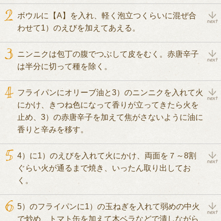
ボウルに【A】を入れ、軽く泡立つくらいに混ぜ合
わせて1）のえびを加えてあえる。
ニンニクは包丁の腹でつぶして皮をむく。赤唐辛子
は半分に切って種を除く。
フライパンにオリーブ油と3）のニンニクを入れて火
にかけ、きつね色になって香りが立ってきたら火を
止め、3）の赤唐辛子を加えて焦がさないように油に
香りと辛みを移す。
4）に1）のえびを入れて火にかけ、両面を７～8割
ぐらい火が通るまで焼き、いったん取り出してお
く。
5）のフライパンに1）の玉ねぎを入れて弱めの中火
で炒め、トマト缶を加えて木ベラなどで潰しながら