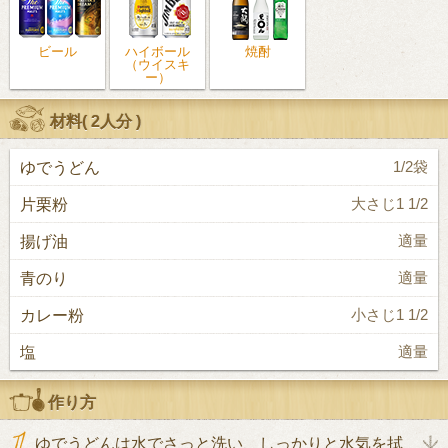
ビール
ハイボール
焼酎
（ウイスキ
ー）
材料(
2人分
)
ゆでうどん
1/2袋
片栗粉
大さじ1 1/2
揚げ油
適量
青のり
適量
カレー粉
小さじ1 1/2
塩
適量
作り方
ゆでうどんは水でさっと洗い、しっかりと水気を拭