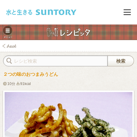
このページの本文へ移動
メニ
２つの味のおつまみうどん
10分
91kcal
みレシピ