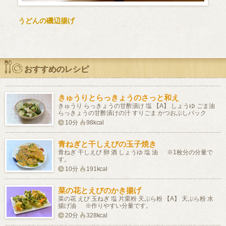
うどんの磯辺揚げ
おすすめのレシピ
きゅうりとらっきょうのさっと和え
きゅうり らっきょうの甘酢漬け 塩 【A】 しょうゆ ごま油
らっきょうの甘酢漬けの汁 すりごま かつおぶしパック
10分
98kcal
青ねぎと干しえびの玉子焼き
青ねぎ 干しえび 卵 酒 しょうゆ 塩 油 ※1枚分の分量で
す。
10分
191kcal
菜の花とえびのかき揚げ
菜の花 えび 玉ねぎ 塩 片栗粉 天ぷら粉 【A】 天ぷら粉 水
揚げ油 ※作りやすい分量です。
20分
328kcal