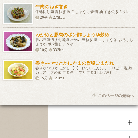
牛肉のねぎ巻き
牛薄切り肉 青ねぎ 塩 こしょう 小麦粉 油 すき焼きのタレ
20分
273kcal
わかめと豚肉のポン酢しょうゆ炒め
豚バラ薄切り肉 乾燥わかめ 玉ねぎ 塩 こしょう 油 おろしし
ょうが ポン酢しょうゆ
10分
333kcal
春きゃべつとかにかまの旨塩ごまだれ
春きゃべつ かにかま 【A】 おろしにんにく すりごま 塩 鶏
ガラスープの素 ごま油 すりごま(仕上げ用)
15分
121kcal
このページの先頭へ
商品
商品TOP