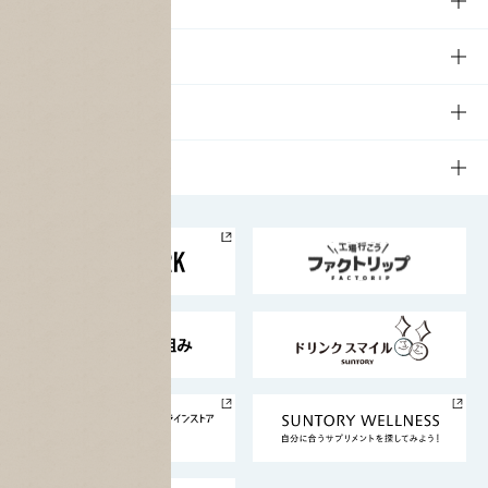
知る・楽しむ
商品一覧
知る・楽しむTOP
文化・スポーツ
商品発売情報
キャンペーン
文化・スポーツTOP
サステナビリティ
栄養成分一覧
工場見学
サントリーホール
サステナビリティTOP
企業情報
お料理・お酒レシピ
サントリー美術館
トップメッセージ
企業情報TOP
地域情報
サントリーサンバーズ大阪
サントリーが考えるサステナビリティ経営
企業概要
東京サントリーサンゴリアス
ESG情報ポータル
グループ企業一覧
サントリースポーツ
サステナビリティストーリーズ
事業所一覧
採用情報