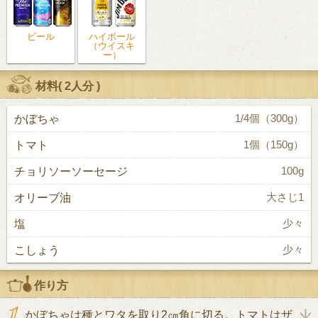
ビール
ハイボール
（ウイスキ
ー）
材料(
2人分
)
かぼちゃ
1/4個（300g）
トマト
1個（150g）
チョリソーソーセージ
100g
オリーブ油
大さじ1
塩
少々
こしょう
少々
作り方
かぼちゃは種とワタを取り2㎝角に切る。トマトはザ