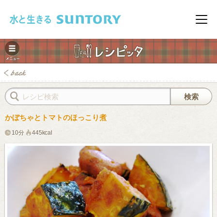
このページの本文へ移動
メニ
かぼちゃとトマトのほっこり煮
10分
445kcal
みレシピ