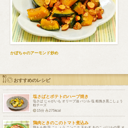
かぼちゃのアーモンド炒め
おすすめのレシピ
塩さばとポテトのハーブ焼き
塩さば じゃがいも オリーブ油 バジル 塩 粗挽き黒こしょう
粉チーズ
15分
275kcal
鶏肉ときのこのトマト煮込み
鶏もも肉 塩 こしょう ニンニク 玉ねぎ きのこ バジルの葉 オ