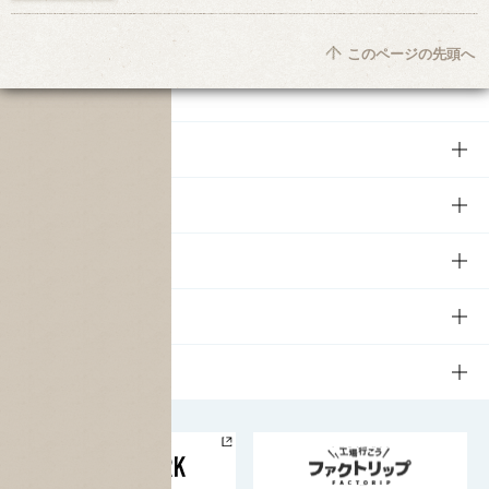
このページの先頭へ
商品
商品TOP
知る・楽しむ
商品一覧
知る・楽しむTOP
文化・スポーツ
商品発売情報
キャンペーン
文化・スポーツTOP
サステナビリティ
栄養成分一覧
工場見学
サントリーホール
サステナビリティTOP
企業情報
お料理・お酒レシピ
サントリー美術館
トップメッセージ
企業情報TOP
地域情報
サントリーサンバーズ大阪
サントリーが考えるサステナビリティ経営
企業概要