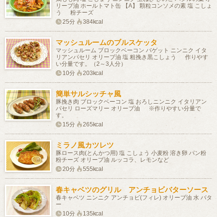
リーブ油 ホールトマト缶 【A】 顆粒コンソメの素 塩 こしょ
う 粉チーズ
25分
384kcal
マッシュルームのブルスケッタ
マッシュルーム ブロックベーコン バゲット ニンニク イタ
リアンパセリ オリーブ油 塩 粗挽き黒こしょう 作りやす
い分量です。（2～3人分）
10分
203kcal
簡単サルシッチャ風
豚挽き肉 ブロックベーコン 塩 おろしニンニク イタリアン
パセリ ローズマリー オリーブ油 ※作りやすい分量で
す。
15分
265kcal
ミラノ風カツレツ
豚ロース肉(とんかつ用) 塩 こしょう 小麦粉 溶き卵 パン粉
粉チーズ オリーブ油 ルッコラ、レモンなど
20分
555kcal
春キャベツのグリル アンチョビバターソース
春キャベツ ニンニク アンチョビ(フィレ) オリーブ油 水 バタ
ー
10分
135kcal