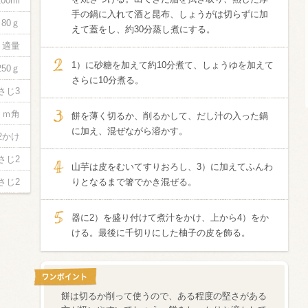
100ml
手の鍋に入れて酒と昆布、しょうがは切らずに加
80ｇ
えて蓋をし、約30分蒸し煮にする。
信州富士見町
ブリュット 2
適量
750ml瓶
2026年7月
1）に砂糖を加えて約10分煮て、しょうゆを加えて
250ｇ
さらに10分煮る。
さじ3
ｃｍ角
餅を薄く切るか、削るかして、だし汁の入った鍋
に加え、混ぜながら溶かす。
/2かけ
さじ2
山芋は皮をむいてすりおろし、3）に加えてふんわ
さじ2
りとなるまで箸でかき混ぜる。
器に2）を盛り付けて煮汁をかけ、上から4）をか
ける。最後に千切りにした柚子の皮を飾る。
餅は切るか削って使うので、ある程度の堅さがある