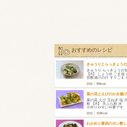
おすすめのレシピ
きゅうりとらっきょうの
きゅうり らっきょうの
【A】 しょうゆ ごま油
甘酢漬けの汁 すりごま
ック
10分
98kcal
菜の花とえびのかき揚げ
菜の花 えび 玉ねぎ 塩 
粉 【A】 天ぷら粉 
※作りやすい分量です。
20分
328kcal
わかめと豚肉のポン酢し