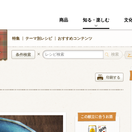
商品
知る・楽しむ
文
特集
テーマ別レシピ
おすすめコンテンツ
×
条件検索
と
中華風
イタリアン
印刷する
ニック
その他・創作料理
スイーツ
野菜・いも類
きのこ
加工食品系
くだもの