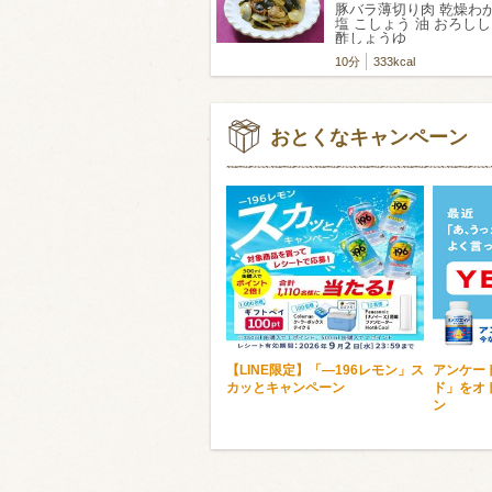
豚バラ薄切り肉 乾燥わ
塩 こしょう 油 おろし
酢しょうゆ
10分
333kcal
おとくなキャンペーン
【LINE限定】「―196レモン」ス
アンケー
カッとキャンペーン
ド」をオ
ン