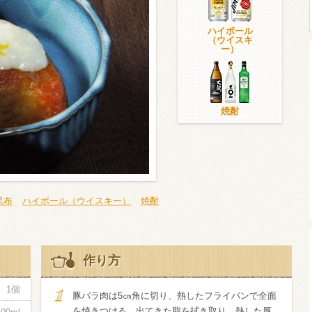
ハイボール
（ウイスキ
ー）
ウイスキー）
ウイスキー・ブランデー
焼酎
焼酎
検索
昆布
ハイボール（ウイスキー）
焼酎
作り方
1個
豚バラ肉は5㎝角に切り、熱したフライパンで全面
を焼きつける。出てきた脂を拭き取り、熱した厚