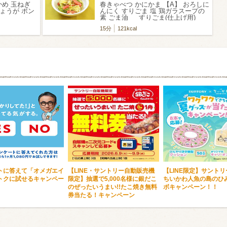
かめ 玉ねぎ
春きゃべつ かにかま 【A】 おろしに
しょうが ポン
んにく すりごま 塩 鶏ガラスープの
素 ごま油 すりごま(仕上げ用)
15分
121kcal
トに答えて「オメガエイ
【LINE・サントリー自動販売機
【LINE限定】サントリ
トクに試せるキャンペー
限定】抽選で5,000名様に銀だこ
ちいかわ人魚の島のひ
のぜったいうまい!!たこ焼き無料
ボキャンペーン！！
券当たる！キャンペーン