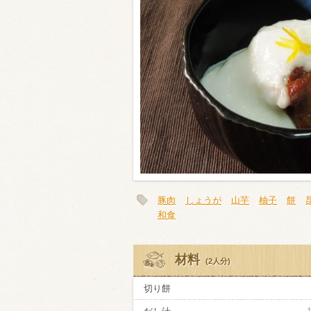
類・穀物
ビール
ハイボール（
赤ワイン
白ワイン
豚肉
しょうが
山芋
柚子
餅
和食
材料
(2人分)
切り餅