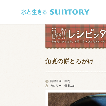
このページの本文へ移動
角煮の餅とろがけ
和食
洋食
フレンチ
アジア・エス
調理時間：
30分
カロリー：
683kcal
肉
魚介類
卵・乳製品
豆腐・豆類
お米・麺
その他