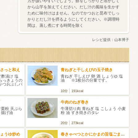
方が扱いやすいでしょう。餅をしっかりと溶かして
から山芋を加えてください。だし汁の風味を生かす
ために味付けはません。なのでかつおと昆布でしっ
かりとだし汁を摂るようにしてください。※調理時
間は、蒸し煮にする時間を除く
レシピ提供：
山本博子
さっと和え
青ねぎと干しえびの玉子焼き
甘酢漬け 塩
青ねぎ 干しえび 卵 酒 しょうゆ 塩
 らっきょうの
油 ※1枚分の分量です。
 かつおぶしパ
10分
191kcal
牛肉のねぎ巻き
片栗粉 天ぷら
牛薄切り肉 青ねぎ 塩 こしょう 小麦
水 揚げ油
粉 油 すき焼きのタレ
20分
273kcal
ょうゆ炒め
春きゃべつとかにかまの旨塩ごまだれ