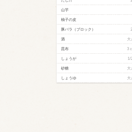
だし汁
山芋
柚子の皮
豚バラ（ブロック）
酒
大
昆布
3
しょうが
1
砂糖
大
しょうゆ
大