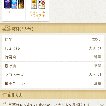
ビール
ハイボール
（ウイスキ
ー）
材料(
2人分
)
長芋
300ｇ
しょうゆ
大さじ1
片栗粉
適量
揚げ油
適量
マヨネーズ
大さじ1
柚子こしょう
適量
作り方
長芋は皮をむいて食べやすい大きさの乱切りにし、