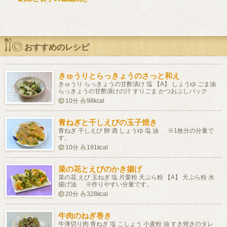
おすすめのレシピ
きゅうりとらっきょうのさっと和え
きゅうり らっきょうの甘酢漬け 塩 【A】 しょうゆ ごま油
らっきょうの甘酢漬けの汁 すりごま かつおぶしパック
10分
98kcal
青ねぎと干しえびの玉子焼き
青ねぎ 干しえび 卵 酒 しょうゆ 塩 油 ※1枚分の分量で
す。
10分
191kcal
菜の花とえびのかき揚げ
菜の花 えび 玉ねぎ 塩 片栗粉 天ぷら粉 【A】 天ぷら粉 水
揚げ油 ※作りやすい分量です。
20分
328kcal
牛肉のねぎ巻き
牛薄切り肉 青ねぎ 塩 こしょう 小麦粉 油 すき焼きのタレ