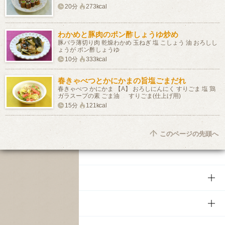
20分
273kcal
わかめと豚肉のポン酢しょうゆ炒め
豚バラ薄切り肉 乾燥わかめ 玉ねぎ 塩 こしょう 油 おろしし
ょうが ポン酢しょうゆ
10分
333kcal
春きゃべつとかにかまの旨塩ごまだれ
春きゃべつ かにかま 【A】 おろしにんにく すりごま 塩 鶏
ガラスープの素 ごま油 すりごま(仕上げ用)
15分
121kcal
このページの先頭へ
商品
商品TOP
知る・楽しむ