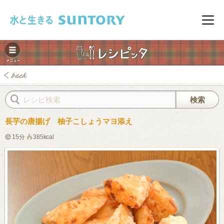
このページの本文へ移動
メニ
長芋の唐揚げ 柚子こしょうマヨ添え
15分
385kcal
みレシピ