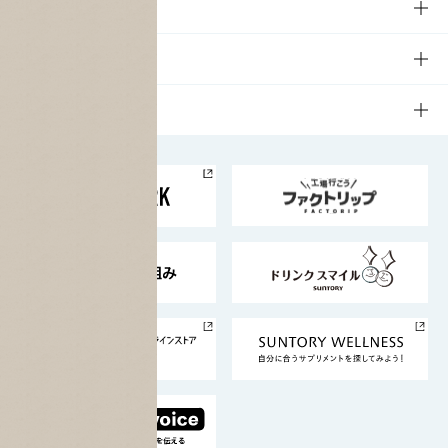
商品一覧
知る・楽しむTOP
文化・スポーツ
商品発売情報
キャンペーン
文化・スポーツTOP
サステナビリティ
栄養成分一覧
工場見学
サントリーホール
サステナビリティTOP
企業情報
お料理・お酒レシピ
サントリー美術館
トップメッセージ
企業情報TOP
地域情報
サントリーサンバーズ大阪
サントリーが考えるサステナビリティ経営
企業概要
東京サントリーサンゴリアス
ESG情報ポータル
グループ企業一覧
サントリースポーツ
サステナビリティストーリーズ
事業所一覧
採用情報