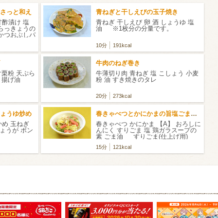
さっと和え
青ねぎと干しえびの玉子焼き
甘酢漬け 塩
青ねぎ 干しえび 卵 酒 しょうゆ 塩
 らっきょうの
油 ※1枚分の分量です。
 かつおぶしパ
10分
191kcal
牛肉のねぎ巻き
片栗粉 天ぷら
牛薄切り肉 青ねぎ 塩 こしょう 小麦
水 揚げ油
粉 油 すき焼きのタレ
20分
273kcal
ょうゆ炒め
春きゃべつとかにかまの旨塩ごまだれ
かめ 玉ねぎ
春きゃべつ かにかま 【A】 おろしに
しょうが ポン
んにく すりごま 塩 鶏ガラスープの
素 ごま油 すりごま(仕上げ用)
15分
121kcal