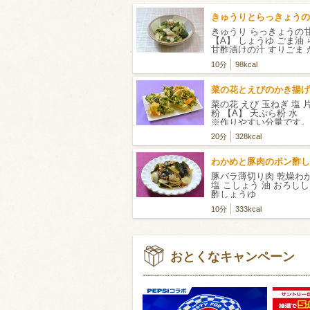
きゅうりとらっきょうの
きゅうり らっきょうの
【A】 しょうゆ ごま油
甘酢漬けの汁 すりごま
ック
10分
98kcal
菜の花とえびのかき揚げ
菜の花 えび 玉ねぎ 塩 
粉 【A】 天ぷら粉 
※作りやすい分量です。
20分
328kcal
わかめと豚肉のポン酢し
豚バラ薄切り肉 乾燥わ
塩 こしょう 油 おろし
酢しょうゆ
10分
333kcal
おとくなキャンペーン