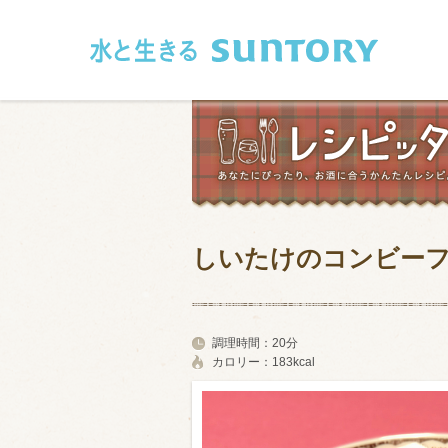
このページの本文へ移動
しいたけのコンビー
和食
洋食
フレンチ
アジア・エス
調理時間：
20分
カロリー：
183kcal
肉
魚介類
卵・乳製品
豆腐・豆類
お米・麺
その他