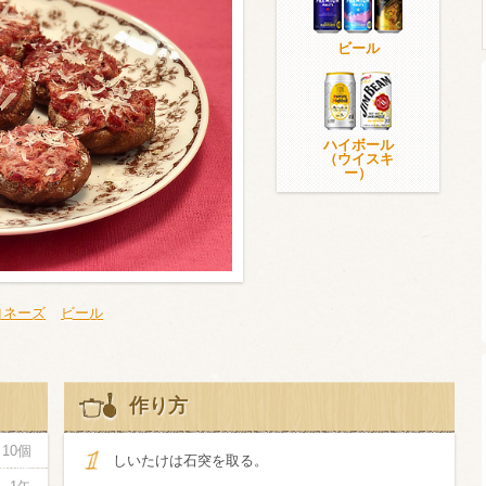
ビール
ウイスキー）
ウイスキー・ブランデー
焼酎
ハイボール
（ウイスキ
ー）
検索
ヨネーズ
ビール
作り方
10個
しいたけは石突を取る。