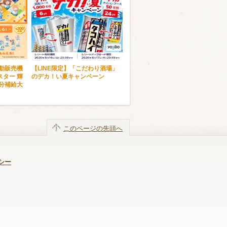
自動販売機
【LINE限定】「こだわり酒場」
ター 輝
のデカ！い夏キャンペーン
分補給大
このページの先頭へ
シー