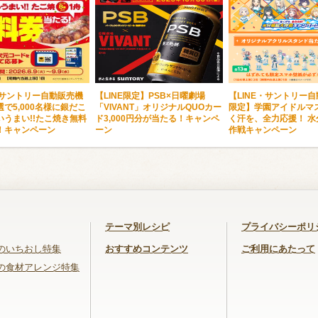
・サントリー自動販売機
【LINE限定】PSB×日曜劇場
【LINE・サントリー
で5,000名様に銀だこ
「VIVANT」オリジナルQUOカー
限定】学園アイドルマス
いうまい!!たこ焼き無料
ド3,000円分が当たる！キャンペ
く汗を、全力応援！ 水
！キャンペーン
ーン
作戦キャンペーン
テーマ別レシピ
プライバシーポリ
のいちおし特集
おすすめコンテンツ
ご利用にあたって
の食材アレンジ特集