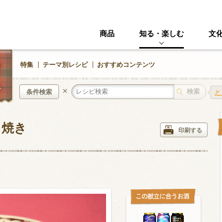
商品
知る・楽しむ
文
特集
テーマ別レシピ
おすすめコンテンツ
×
条件検索
と
フ焼き
中華風
イタリアン
印刷する
ニック
その他・創作料理
スイーツ
野菜・いも類
きのこ
加工食品系
くだもの