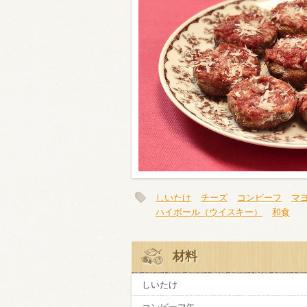
類・穀物
ビール
ハイボール（
赤ワイン
白ワイン
しいたけ
チーズ
コンビーフ
マ
ハイボール（ウイスキー）
和食
材料
しいたけ