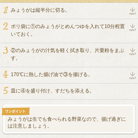
みょうがは縦半分に切る。
ポリ袋に①のみょうがとめんつゆを入れて10分程置
いておく。
②のみょうがの汁気を軽く拭き取り、片栗粉をまぶ
す。
170℃に熱した揚げ油で③を揚げる。
皿に④を盛り付け、すだちを添える。
みょうがは生でも食べられる野菜なので、揚げ過ぎに
は注意しましょう。