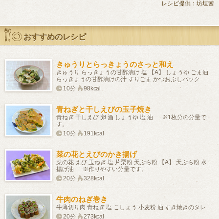
レシピ提供：坊垣茜
おすすめのレシピ
きゅうりとらっきょうのさっと和え
きゅうり らっきょうの甘酢漬け 塩 【A】 しょうゆ ごま油
らっきょうの甘酢漬けの汁 すりごま かつおぶしパック
10分
98kcal
青ねぎと干しえびの玉子焼き
青ねぎ 干しえび 卵 酒 しょうゆ 塩 油 ※1枚分の分量で
す。
10分
191kcal
菜の花とえびのかき揚げ
菜の花 えび 玉ねぎ 塩 片栗粉 天ぷら粉 【A】 天ぷら粉 水
揚げ油 ※作りやすい分量です。
20分
328kcal
牛肉のねぎ巻き
牛薄切り肉 青ねぎ 塩 こしょう 小麦粉 油 すき焼きのタレ
20分
273kcal