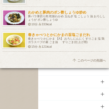
わかめと豚肉のポン酢しょうゆ炒め
豚バラ薄切り肉 乾燥わかめ 玉ねぎ 塩 こしょう 油 おろしし
ょうが ポン酢しょうゆ
10分
333kcal
春きゃべつとかにかまの旨塩ごまだれ
春きゃべつ かにかま 【A】 おろしにんにく すりごま 塩 鶏
ガラスープの素 ごま油 すりごま(仕上げ用)
15分
121kcal
このページの先頭へ
商品
商品TOP
知る・楽しむ
商品一覧
知る・楽しむTOP
文化・スポーツ