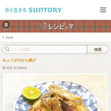
このページの本文へ移動
メニ
みょうがのから揚げ
20分
120kcal
みレシピ