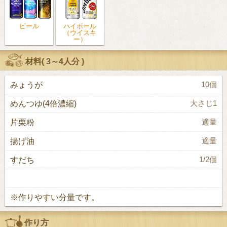
ビール
ハイボール
（ウイスキ
ー）
材料(
3～4人分
)
みょうが
10個
めんつゆ(4倍濃縮)
大さじ1
片栗粉
適量
揚げ油
適量
すだち
1/2個
※作りやすい分量です。
作り方