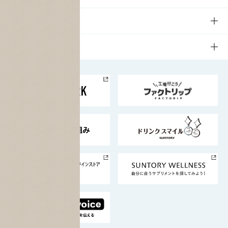
商品発売情報
キャンペーン
文化・スポーツTOP
サステナビリティ
栄養成分一覧
工場見学
サントリーホール
サステナビリティTOP
企業情報
お料理・お酒レシピ
サントリー美術館
トップメッセージ
企業情報TOP
地域情報
サントリーサンバーズ大阪
サントリーが考えるサステナビリティ経営
企業概要
東京サントリーサンゴリアス
ESG情報ポータル
グループ企業一覧
サントリースポーツ
サステナビリティストーリーズ
事業所一覧
採用情報