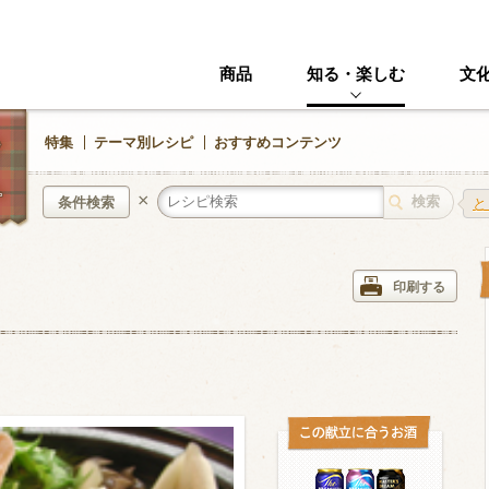
商品
知る・楽しむ
文
特集
テーマ別レシピ
おすすめコンテンツ
×
条件検索
と
中華風
イタリアン
印刷する
ニック
その他・創作料理
スイーツ
野菜・いも類
きのこ
加工食品系
くだもの