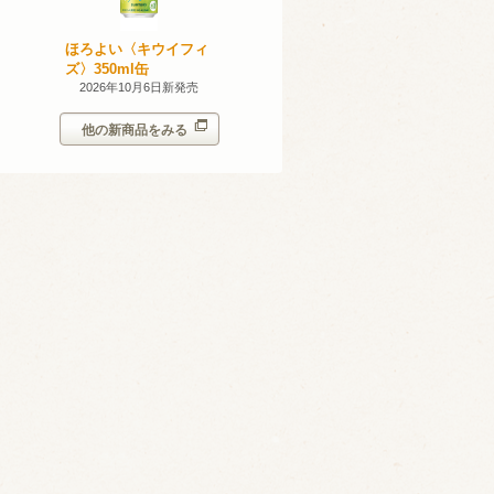
無添加のお
ほろよい〈キウイフィ
ほろよい〈レモネード
ン。スパー
ズ〉350ml缶
サワー〉350ml缶
シークヮー
7日新発売
2026年10月6日新発売
2026年10月6日新発売
350ml
他の新商品をみる