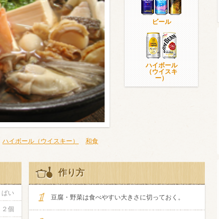
ビール
ウイスキー）
ウイスキー・ブランデー
焼酎
ハイボール
（ウイスキ
ー）
検索
ハイボール（ウイスキー）
和食
作り方
１ぱい
豆腐・野菜は食べやすい大きさに切っておく。
１２個