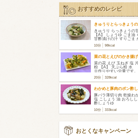
おすすめのレシピ
きゅうりとらっきょうの
きゅうり らっきょうの
【A】 しょうゆ ごま油
甘酢漬けの汁 すりごま
ック
10分
98kcal
菜の花とえびのかき揚げ
菜の花 えび 玉ねぎ 塩 
粉 【A】 天ぷら粉 
※作りやすい分量です。
20分
328kcal
わかめと豚肉のポン酢し
豚バラ薄切り肉 乾燥わ
塩 こしょう 油 おろし
酢しょうゆ
10分
333kcal
おとくなキャンペーン