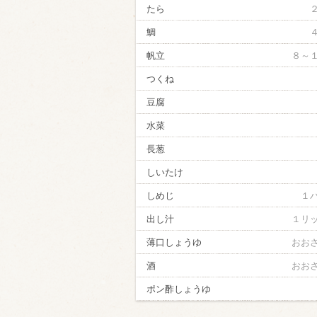
たら
鯛
帆立
８～
つくね
豆腐
水菜
長葱
しいたけ
しめじ
１
出し汁
１リ
薄口しょうゆ
おお
酒
おお
ポン酢しょうゆ