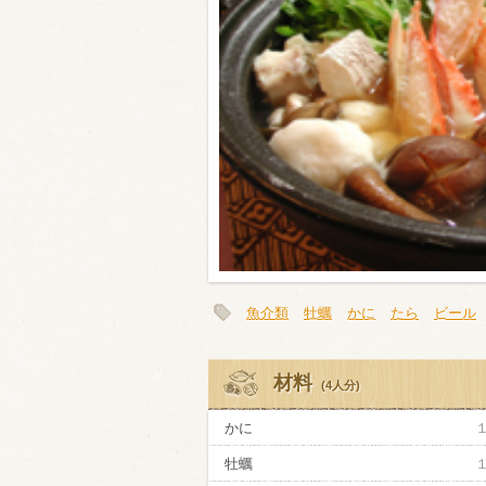
類・穀物
ビール
ハイボール（
赤ワイン
白ワイン
魚介類
牡蠣
かに
たら
ビール
材料
(4人分)
かに
牡蠣