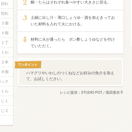
鯛・たらはそれぞれ食べやすい大きさに切る。
２切れ
酸化防止剤
４切れ
土鍋に出し汁・薄口しょうゆ・酒を加えきってお
いしいワイ
１２個
クリング 〈
2026年7月
いた材料を入れて火にかける。
サー＆レモン〉
４個
缶
材料に火が通ったら ポン酢しょうゆなどを付け
１丁
ていただく。
１わ
２本
８個
ハマグリやいわしのつくねなどお好みの魚介を加え
て、お試しください。
パック
ットル
レシピ提供：
STUDIO POT／黒田亜衣子
さじ１
さじ２