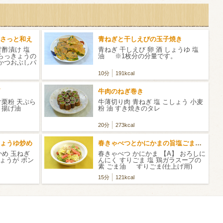
さっと和え
青ねぎと干しえびの玉子焼き
甘酢漬け 塩
青ねぎ 干しえび 卵 酒 しょうゆ 塩
 らっきょうの
油 ※1枚分の分量です。
 かつおぶしパ
10分
191kcal
牛肉のねぎ巻き
片栗粉 天ぷら
牛薄切り肉 青ねぎ 塩 こしょう 小麦
水 揚げ油
粉 油 すき焼きのタレ
20分
273kcal
ょうゆ炒め
春きゃべつとかにかまの旨塩ごまだれ
かめ 玉ねぎ
春きゃべつ かにかま 【A】 おろしに
しょうが ポン
んにく すりごま 塩 鶏ガラスープの
素 ごま油 すりごま(仕上げ用)
15分
121kcal