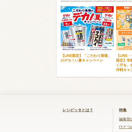
【LINE限定】「こだわり酒場」
【LINE
のデカ！い夏キャンペーン
限定】学
く汗を、
作戦キャ
レシピッタとは？
特集
編集部
ひとつ