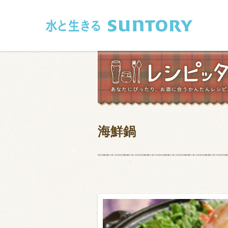
このページの本文へ移動
海鮮鍋
和食
洋食
フレンチ
アジア・エス
肉
魚介類
卵・乳製品
豆腐・豆類
お米・麺
その他