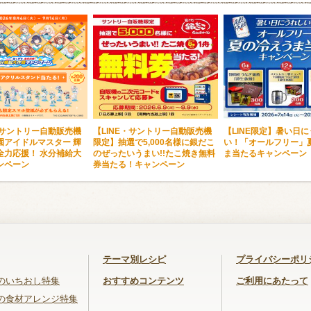
・サントリー自動販売機
【LINE・サントリー自動販売機
【LINE限定】暑い日
園アイドルマスター 輝
限定】抽選で5,000名様に銀だこ
い！「オールフリー」
全力応援！ 水分補給大
のぜったいうまい!!たこ焼き無料
ま当たるキャンペーン
ンペーン
券当たる！キャンペーン
テーマ別レシピ
プライバシーポリ
のいちおし特集
おすすめコンテンツ
ご利用にあたって
の食材アレンジ特集