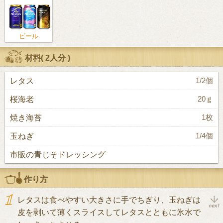
ビール
材料(
2人分
)
レタス
1/2個
桜海老
20ｇ
焼き海苔
1枚
玉ねぎ
1/4個
市販の青じそドレッシング
作り方
レタスは食べやすい大きさに手でちぎり、玉ねぎは
皮を剥いて薄くスライスしてレタスとともに氷水で