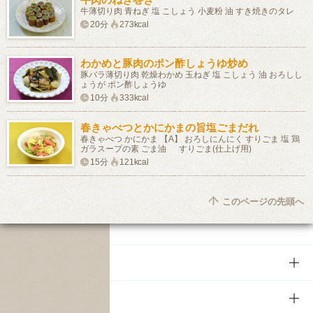
牛薄切り肉 青ねぎ 塩 こしょう 小麦粉 油 すき焼きのタレ
20分
273kcal
わかめと豚肉のポン酢しょうゆ炒め
豚バラ薄切り肉 乾燥わかめ 玉ねぎ 塩 こしょう 油 おろしし
ょうが ポン酢しょうゆ
10分
333kcal
春きゃべつとかにかまの旨塩ごまだれ
春きゃべつ かにかま 【A】 おろしにんにく すりごま 塩 鶏
ガラスープの素 ごま油 すりごま(仕上げ用)
15分
121kcal
このページの先頭へ
商品
商品TOP
知る・楽しむ