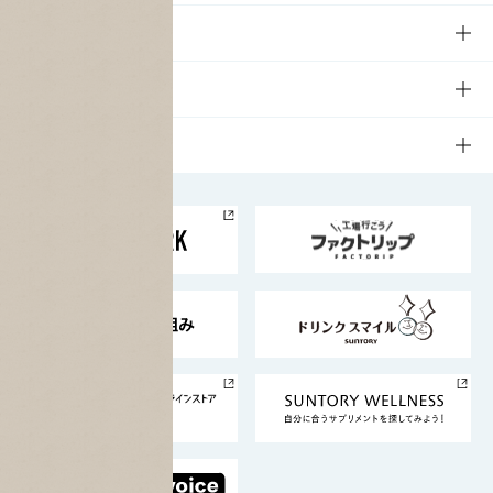
商品一覧
知る・楽しむTOP
文化・スポーツ
商品発売情報
キャンペーン
文化・スポーツTOP
サステナビリティ
栄養成分一覧
工場見学
サントリーホール
サステナビリティTOP
企業情報
お料理・お酒レシピ
サントリー美術館
トップメッセージ
企業情報TOP
地域情報
サントリーサンバーズ大阪
サントリーが考えるサステナビリティ経営
企業概要
東京サントリーサンゴリアス
ESG情報ポータル
グループ企業一覧
サントリースポーツ
サステナビリティストーリーズ
事業所一覧
採用情報