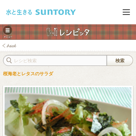
このページの本文へ移動
メニ
桜海老とレタスのサラダ
みレシピ