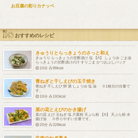
お豆腐の彩りカナッペ
おすすめのレシピ
きゅうりとらっきょうのさっと和え
きゅうり らっきょうの甘酢漬け 塩 【A】 しょうゆ ごま油
らっきょうの甘酢漬けの汁 すりごま かつおぶしパック
10分
98kcal
青ねぎと干しえびの玉子焼き
青ねぎ 干しえび 卵 酒 しょうゆ 塩 油 ※1枚分の分量で
す。
10分
191kcal
菜の花とえびのかき揚げ
菜の花 えび 玉ねぎ 塩 片栗粉 天ぷら粉 【A】 天ぷら粉 水
揚げ油 ※作りやすい分量です。
20分
328kcal
牛肉のねぎ巻き