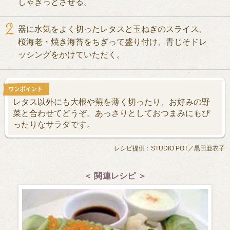
しゃきっとさせる。
器に水気をよく切ったレタスと玉ねぎのスライス、
桜海老・焼き海苔をちぎって盛り付け、青じそドレ
ッシングをかけていただく。
レタス以外にも大根や蕪を薄く切ったり、お好みの野
菜と合わせてどうぞ。あっさりとしておつまみにもぴ
ったりなサラダです。
レシピ提供：STUDIO POT／黒田亜衣子
＜ 関連レシピ ＞