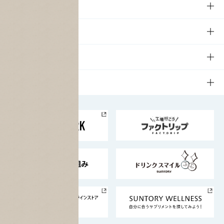
商品TOP
知る・楽しむ
商品一覧
知る・楽しむTOP
文化・スポーツ
商品発売情報
キャンペーン
文化・スポーツTOP
サステナビリティ
栄養成分一覧
工場見学
サントリーホール
サステナビリティTOP
企業情報
お料理・お酒レシピ
サントリー美術館
トップメッセージ
企業情報TOP
地域情報
サントリーサンバーズ大阪
サントリーが考えるサステナビリティ経営
企業概要
東京サントリーサンゴリアス
ESG情報ポータル
グループ企業一覧
サントリースポーツ
サステナビリティストーリーズ
事業所一覧
採用情報