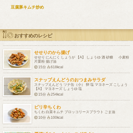
豆腐豚キムチ炒め
おすすめのレシピ
せせりのから揚げ
せせり にんにく しょうが 【A】 しょうゆ 酒 砂糖 小麦粉
片栗粉 揚げ油
15分
618kcal
スナップえんどうのおつまみサラダ
スナップえんどう ツナ缶（小） 卵 塩 マヨネーズ こしょう
【A】 マヨネーズ しょうゆ 塩
15分
254kcal
ピリ辛ちくわ
ちくわ 白菜キムチ ブロッコリースプラウト ごま油
10分
100kcal