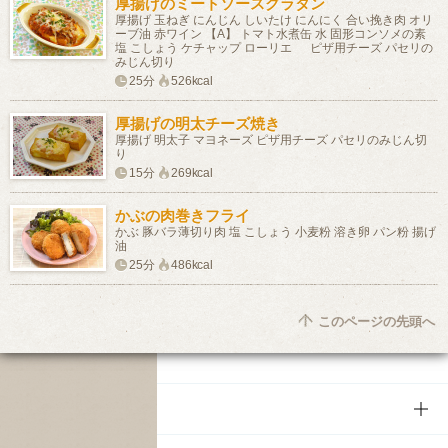
厚揚げのミートソースグラタン
厚揚げ 玉ねぎ にんじん しいたけ にんにく 合い挽き肉 オリ
ーブ油 赤ワイン 【A】 トマト水煮缶 水 固形コンソメの素
塩 こしょう ケチャップ ローリエ ピザ用チーズ パセリの
みじん切り
25分
526kcal
厚揚げの明太チーズ焼き
厚揚げ 明太子 マヨネーズ ピザ用チーズ パセリのみじん切
り
15分
269kcal
かぶの肉巻きフライ
かぶ 豚バラ薄切り肉 塩 こしょう 小麦粉 溶き卵 パン粉 揚げ
油
25分
486kcal
このページの先頭へ
商品