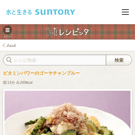
このページの本文へ移動
メニ
ビタミンパワーのゴーヤチャンプルー
13分
289kcal
みレシピ