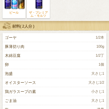
ビール
ザ・プレミア
ム・モルツ
材料(
2人分
)
ゴーヤ
1/2本
豚薄切り肉
100g
木綿豆腐
1/2丁
卵
1個
泡盛
大さじ1
オイスターソース
大さじ1/2
鶏ガラスープの素
小さじ1
ごま油
大さじ1