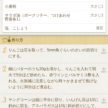
小麦粉
大さじ1
サラダ油（ポークソテー、つけあわせ
大さじ2
野菜各1）
塩、こしょう
適宜
作り方
りんごは芯を取って、5mm角ぐらいのさいの目切り
にする。
鍋にバターのうち20gを溶かし、りんごを入れて弱
火で5分ほど炒めたら、赤ワインとバルサミコ酢を入
れる。火加減に注意しながら時々かきまぜて焦げな
いように30分ほど煮込む。
ヤングコーンは縦に半分に切り、いんげん豆は1/2に
斜めに切る。アスパラガスは1/3に斜め切りにして、