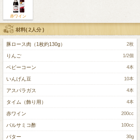
赤ワイン
材料(
2人分
)
豚ロース肉（1枚約130g）
2枚
りんご
1/2個
ベビーコーン
4本
いんげん豆
10本
アスパラガス
4本
タイム（飾り用）
4本
赤ワイン
200cc
バルサミコ酢
100cc
バター
30g