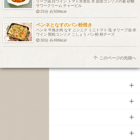
リーブ油 白ワイン トマト水煮缶 水 固形コンソメの素 砂糖
サワークリーム チャービル
25分
506kcal
ペンネとなすのパン粉焼き
ペンネ 牛挽き肉 なす ニンニク ミニトマト 塩 オリーブ油 赤
ワイン 顆粒コンソメ こしょう パン粉 粉チーズ
30分
496kcal
このページの先頭へ
商品
商品TOP
知る・楽しむ
商品一覧
知る・楽しむTOP
文化・スポーツ
商品発売情報
キャンペーン
文化・スポーツTOP
サステナビリティ