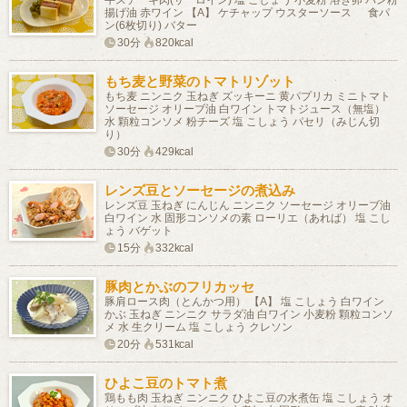
揚げ油 赤ワイン 【A】 ケチャップ ウスターソース 食パ
ン(6枚切り) バター
30分
820kcal
もち麦と野菜のトマトリゾット
もち麦 ニンニク 玉ねぎ ズッキーニ 黄パプリカ ミニトマト
ソーセージ オリーブ油 白ワイン トマトジュース（無塩）
水 顆粒コンソメ 粉チーズ 塩 こしょう パセリ（みじん切
り）
30分
429kcal
レンズ豆とソーセージの煮込み
レンズ豆 玉ねぎ にんじん ニンニク ソーセージ オリーブ油
白ワイン 水 固形コンソメの素 ローリエ（あれば） 塩 こし
ょう バゲット
15分
332kcal
豚肉とかぶのフリカッセ
豚肩ロース肉（とんかつ用） 【A】 塩 こしょう 白ワイン
かぶ 玉ねぎ ニンニク サラダ油 白ワイン 小麦粉 顆粒コンソ
メ 水 生クリーム 塩 こしょう クレソン
20分
531kcal
ひよこ豆のトマト煮
鶏もも肉 玉ねぎ ニンニク ひよこ豆の水煮缶 塩 こしょう オ