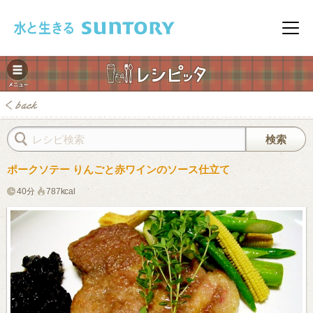
このページの本文へ移動
メニ
ポークソテー りんごと赤ワインのソース仕立て
40分
787kcal
みレシピ