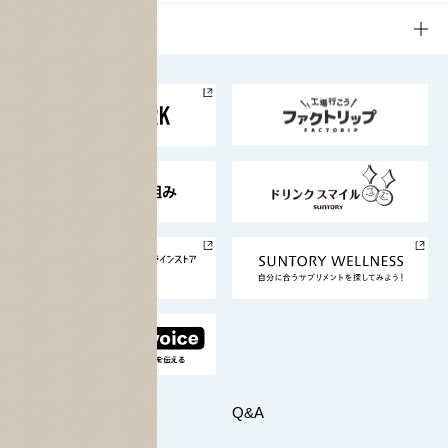
栄養成分一覧
工場見学
サントリーホール
サステナビリティTOP
企業情報
お料理・お酒レシピ
サントリー美術館
トップメッセージ
企業情報TOP
地域情報
サントリーサンバーズ大阪
サントリーが考えるサステナビリティ経営
企業概要
東京サントリーサンゴリアス
ESG情報ポータル
グループ企業一覧
サントリースポーツ
サステナビリティストーリーズ
事業所一覧
採用情報
お問い合わせ
Q&A