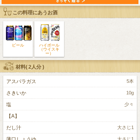
この料理にあうお酒
ビール
ハイボール
（ウイスキ
ー）
材料(
2人分
)
アスパラガス
5本
さきいか
10g
塩
少々
【A】
だし汁
大さじ1
薄口しょうゆ
大さじ1