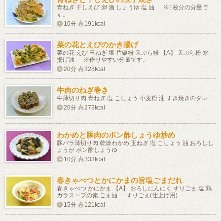
青ねぎ 干しえび 卵 酒 しょうゆ 塩 油 ※1枚分の分量で
す。
10分
191kcal
菜の花とえびのかき揚げ
菜の花 えび 玉ねぎ 塩 片栗粉 天ぷら粉 【A】 天ぷら粉 水
揚げ油 ※作りやすい分量です。
20分
328kcal
牛肉のねぎ巻き
牛薄切り肉 青ねぎ 塩 こしょう 小麦粉 油 すき焼きのタレ
20分
273kcal
わかめと豚肉のポン酢しょうゆ炒め
豚バラ薄切り肉 乾燥わかめ 玉ねぎ 塩 こしょう 油 おろしし
ょうが ポン酢しょうゆ
10分
333kcal
春きゃべつとかにかまの旨塩ごまだれ
春きゃべつ かにかま 【A】 おろしにんにく すりごま 塩 鶏
ガラスープの素 ごま油 すりごま(仕上げ用)
15分
121kcal