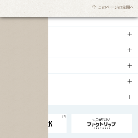
このページの先頭へ
商品
商品TOP
知る・楽しむ
商品一覧
知る・楽しむTOP
文化・スポーツ
商品発売情報
キャンペーン
文化・スポーツTOP
サステナビリティ
栄養成分一覧
工場見学
サントリーホール
サステナビリティTOP
企業情報
お料理・お酒レシピ
サントリー美術館
トップメッセージ
企業情報TOP
地域情報
サントリーサンバーズ大阪
サントリーが考えるサステナビリティ経営
企業概要