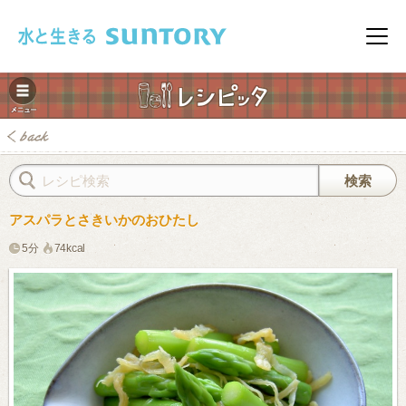
このページの本文へ移動
メニ
アスパラとさきいかのおひたし
5分
74kcal
みレシピ