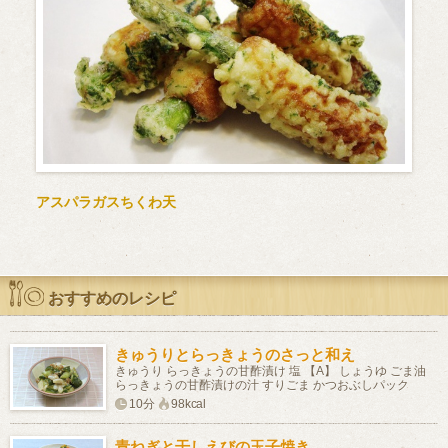
アスパラガスちくわ天
おすすめのレシピ
きゅうりとらっきょうのさっと和え
きゅうり らっきょうの甘酢漬け 塩 【A】 しょうゆ ごま油
らっきょうの甘酢漬けの汁 すりごま かつおぶしパック
10分
98kcal
青ねぎと干しえびの玉子焼き