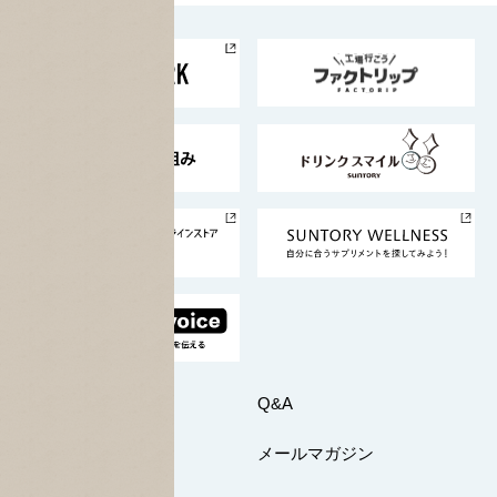
お料理・お酒レシピ
サントリー美術館
トップメッセージ
企業情報TOP
地域情報
サントリーサンバーズ大阪
サントリーが考えるサステナビリティ経営
企業概要
東京サントリーサンゴリアス
ESG情報ポータル
グループ企業一覧
サントリースポーツ
サステナビリティストーリーズ
事業所一覧
採用情報
お問い合わせ
Q&A
マイページ
メールマガジン