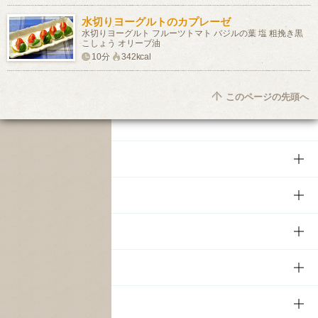
水切りヨーグルトのカプレーゼ
水切りヨーグルト フルーツトマト バジルの葉 塩 粗挽き黒
こしょう オリーブ油
10分
342kcal
このページの先頭へ
商品
商品TOP
知る・楽しむ
商品一覧
知る・楽しむTOP
文化・スポーツ
商品発売情報
キャンペーン
文化・スポーツTOP
サステナビリティ
栄養成分一覧
工場見学
サントリーホール
サステナビリティTOP
企業情報