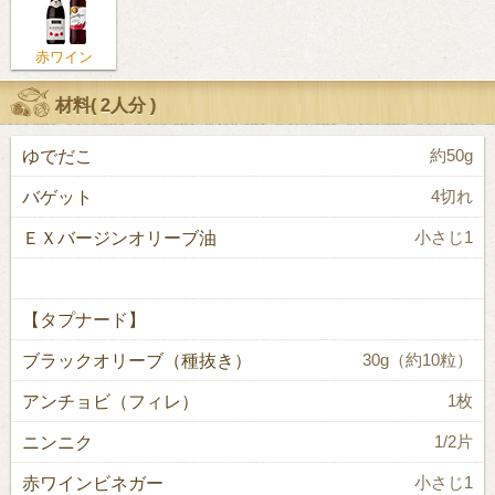
赤ワイン
材料(
2人分
)
ゆでだこ
約50g
バゲット
4切れ
ＥＸバージンオリーブ油
小さじ1
【タプナード】
ブラックオリーブ（種抜き）
30g（約10粒）
アンチョビ（フィレ）
1枚
ニンニク
1/2片
赤ワインビネガー
小さじ1