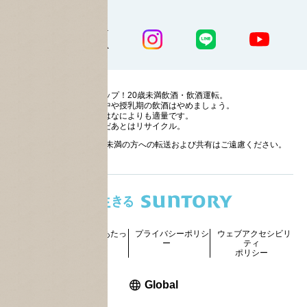
公式SNS一覧
ストップ！20歳未満飲酒・飲酒運転。
妊娠中や授乳期の飲酒はやめましょう。
お酒はなによりも適量です。
のんだあとはリサイクル。
お酒に関する情報の20歳未満の方への転送および共有はご遠慮ください。
サイトマッ
ご利用にあたっ
プライバシーポリシ
ウェブアクセシビリ
プ
て
ー
ティ
ポリシー
新しいウィンドウで開く
Global