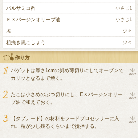
バルサミコ酢
小さじ1
ＥＸバージンオリーブ油
小さじ1
塩
少々
粗挽き黒こしょう
少々
作り方
バゲットは厚さ1cmの斜め薄切りにしてオーブンで
カリッとなるまで焼く。
たこは小さめのぶつ切りにし、EＸバージンオリー
ブ油で和えておく。
【タプナード】の材料をフードプロセッサーに入
れ、粒が少し残るくらいまで攪拌する。