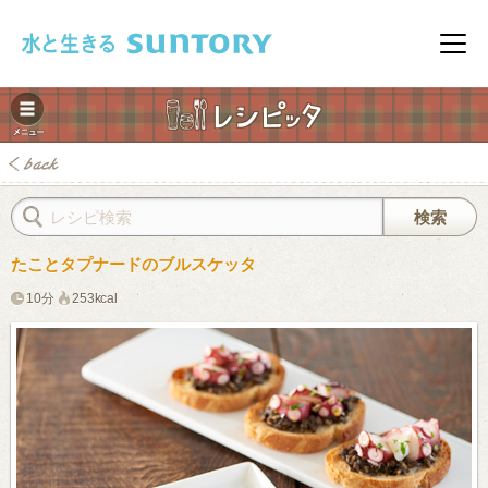
このページの本文へ移動
メニ
たことタプナードのブルスケッタ
10分
253kcal
みレシピ