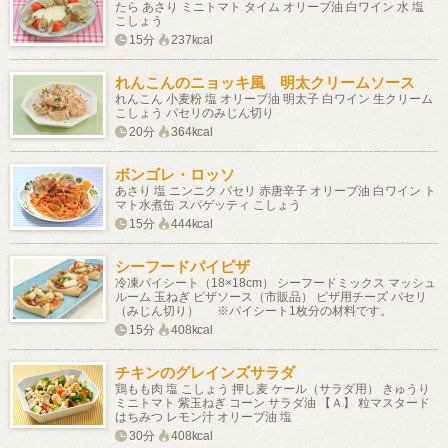
たら あさり ミニトマト タイム オリーブ油 白ワイン 水 塩
こしょう
15分
237kcal
れんこんのニョッキ風 明太クリームソース
れんこん 小麦粉 塩 オリーブ油 明太子 白ワイン 生クリーム
こしょう パセリのみじん切り
20分
364kcal
ボンゴレ・ロッソ
あさり 塩 ニンニク パセリ 赤唐辛子 オリーブ油 白ワイン ト
マト水煮缶 スパゲッティ こしょう
15分
444kcal
シーフードパイピザ
冷凍パイシート（18×18cm） シーフードミックス マッシュ
ルーム 玉ねぎ ピザソース（市販品） ピザ用チーズ パセリ
（みじん切り） ※パイシート1枚分の材料です。
15分
408kcal
チキンのグレインズサラダ
鶏もも肉 塩 こしょう 押し麦 ケール（サラダ用） きゅうり
ミニトマト 紫玉ねぎ コーン サラダ油 【Ａ】 粒マスタード
はちみつ レモン汁 オリーブ油 塩
30分
408kcal