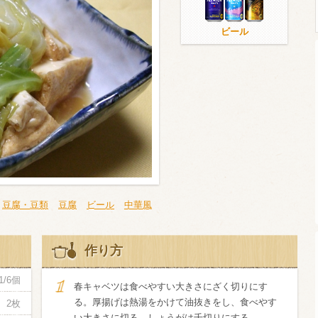
ビール
ウイスキー）
ウイスキー・ブランデー
焼酎
検索
豆腐・豆類
豆腐
ビール
中華風
作り方
1/6個
春キャベツは食べやすい大きさにざく切りにす
る。厚揚げは熱湯をかけて油抜きをし、食べやす
2枚
い大きさに切る。しょうがは千切りにする。