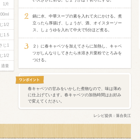
1片
酸化防止剤
200ml
鍋に水、中華スープの素を入れて火にかける。煮
いしいワイ
立ったら厚揚げ、しょうが、酒、オイスターソー
じ1/2
クリング 〈
2026年7月
ス、しょうゆを入れて中火で5分ほど煮る。
サー＆レモン〉
じ1.5
缶
さじ1
２）に春キャベツを加えてさらに加熱し、キャベ
ツがしんなりしてきたら水溶き片栗粉でとろみを
じ1/2
つける。
適量
春キャベツの甘みをいかした煮物なので、味は薄め
に仕上げています。春キャベツの加熱時間はお好み
で変えてください。
レシピ提供：
落合良江