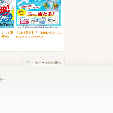
リくじ！夏
【LINE限定】「―196レモン」ス
ト夢が2
カッとキャンペーン
このページの先頭へ
シー