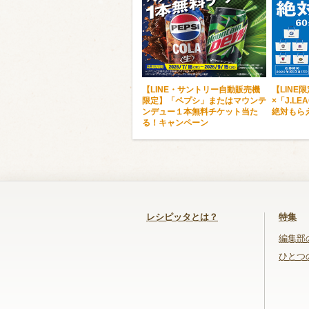
【LINE・サントリー自動販売機
【LINE
限定】「ペプシ」またはマウンテ
×「J.L
ンデュー１本無料チケット当た
絶対もら
る！キャンペーン
レシピッタとは？
特集
編集部
ひとつ