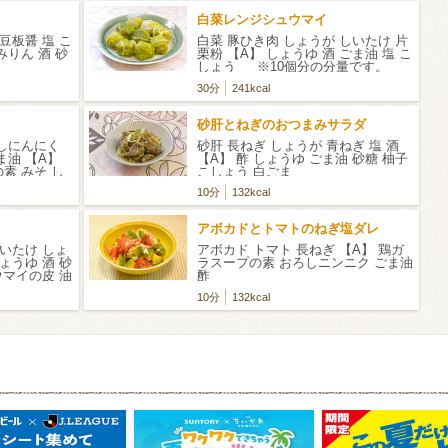
白菜レンジシュウマイ
豆板醤 塩 こ
白菜 豚ひき肉 しょうが しいたけ 片
みりん 酒 砂
栗粉 【A】 しょうゆ 酒 ごま油 塩 こ
しょう ※10個分の分量です。
30分
241kcal
砂肝とねぎのおつまみサラダ
ろしにんにく
砂肝 長ねぎ しょうが 青ねぎ 塩 酒
ま油 【A】
【A】 酢 しょうゆ ごま油 砂糖 柚子
素 みそ し
こしょう 白ごま
油
10分
132kcal
アボカドとトマトのねぎ塩ダレ
しいたけ しょ
アボカド トマト 長ねぎ 【A】 鶏ガ
しょうゆ 酒 砂
ラスープの素 おろしニンニク ごま油
ウマイの皮 油
酢
やすい分量で
10分
132kcal