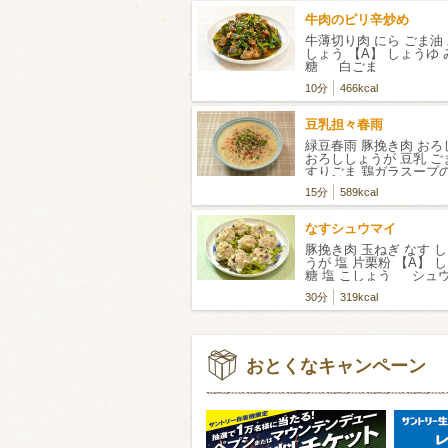
牛肉のピリ辛炒め
牛薄切り肉 にら ごま油 
しょう 【A】 しょうゆ 
糖 白ごま
10分
466kcal
豆乳担々春雨
緑豆春雨 豚挽き肉 お
おろししょうが 豆乳 ご
すりごま 鶏ガラスープの
ょうゆ 刻みねぎ ラー
15分
589kcal
なすシュウマイ
豚挽き肉 玉ねぎ なす 
うが 塩 片栗粉 【A】 
糖 塩 こしょう シュ
サニーレタス ※作り
30分
319kcal
す。
おとくなキャンペーン