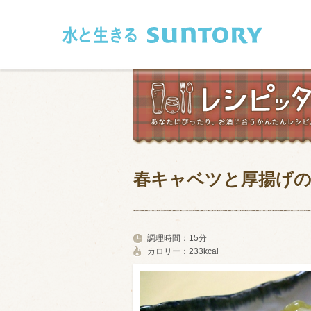
このページの本文へ移動
春キャベツと厚揚げ
和食
洋食
フレンチ
アジア・エス
調理時間：
15分
カロリー：
233kcal
肉
魚介類
卵・乳製品
豆腐・豆類
お米・麺
その他