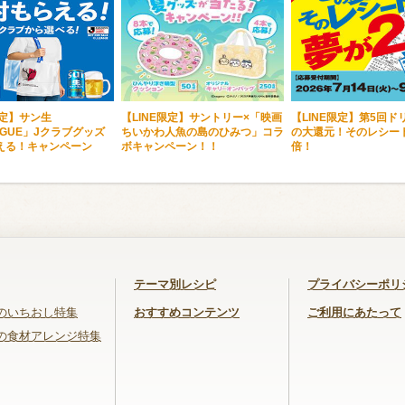
限定】サン生
【LINE限定】サントリー×「映画
【LINE限定】第5回ド
EAGUE」Jクラブグッズ
ちいかわ人魚の島のひみつ」コラ
の大還元！そのレシー
える！キャンペーン
ボキャンペーン！！
倍！
テーマ別レシピ
プライバシーポリ
のいちおし特集
おすすめコンテンツ
ご利用にあたって
の食材アレンジ特集