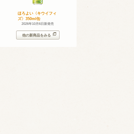
無添加のお
ほろよい〈キウイフィ
ほろよい〈レモネード
ン。スパー
ズ〉350ml缶
サワー〉350ml缶
シークヮー
7日新発売
2026年10月6日新発売
2026年10月6日新発売
350ml
他の新商品をみる