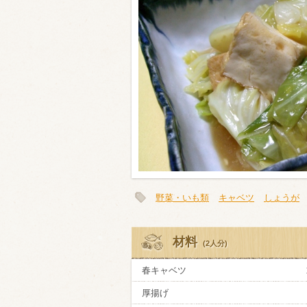
類・穀物
ビール
ハイボール（
赤ワイン
白ワイン
野菜・いも類
キャベツ
しょうが
材料
(2人分)
春キャベツ
厚揚げ