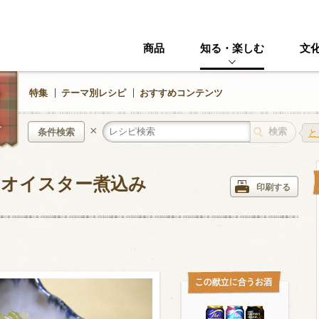
商品
知る・楽しむ
文
特集
テーマ別レシピ
おすすめコンテンツ
×
条件検索
と
のオイスター煮込み
中華風
イタリアン
印刷する
ニック
その他・創作料理
スイーツ
野菜・いも類
きのこ
加工食品系
くだもの