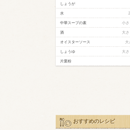
しょうが
水
中華スープの素
小さ
酒
大さ
オイスターソース
大
しょうゆ
大さ
片栗粉
おすすめのレシピ