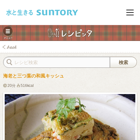
このページの本文へ移動
メニ
海老と三つ葉の和風キッシュ
20分
516kcal
みレシピ