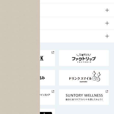
商品一覧
知る・楽しむTOP
文化・スポーツ
商品発売情報
キャンペーン
文化・スポーツTOP
サステナビリティ
栄養成分一覧
工場見学
サントリーホール
サステナビリティTOP
企業情報
お料理・お酒レシピ
サントリー美術館
トップメッセージ
企業情報TOP
地域情報
サントリーサンバーズ大阪
サントリーが考えるサステナビリティ経営
企業概要
東京サントリーサンゴリアス
ESG情報ポータル
グループ企業一覧
サントリースポーツ
サステナビリティストーリーズ
事業所一覧
採用情報