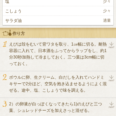
塩
少々
こしょう
少々
サラダ油
適量
作り方
えびは殻をむいて背ワタを取り、1㎝幅に切る。耐熱
容器に入れて、日本酒をふってからラップをし、約1
分30秒加熱して冷ましておく。三つ葉は3cm幅に切
っておく。
ボウルに卵、生クリーム、白だしを入れてハンドミ
キサーで2分ほど、空気を抱き込ませるようによく混
ぜる。途中、塩、こしょうで味を調える。
2）の卵液が白っぽくなってきたら1)のえびと三つ
葉、シュレッドチーズを加えさっと混ぜる。