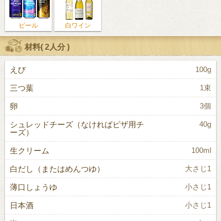
ビール
白ワイン
材料(
2人分
)
えび
100g
三つ葉
1束
卵
3個
シュレッドチーズ（なければピザ用チ
40g
ーズ）
生クリーム
100ml
白だし（またはめんつゆ）
大さじ1
薄口しょうゆ
小さじ1
日本酒
小さじ1