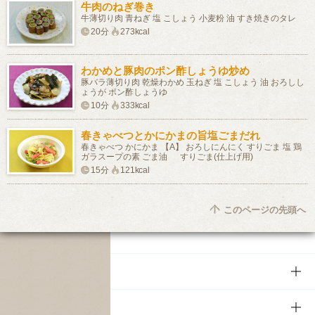
牛肉のねぎ巻き
牛薄切り肉 青ねぎ 塩 こしょう 小麦粉 油 すき焼きのタレ
20分
273kcal
わかめと豚肉のポン酢しょうゆ炒め
豚バラ薄切り肉 乾燥わかめ 玉ねぎ 塩 こしょう 油 おろしし
ょうが ポン酢しょうゆ
10分
333kcal
春きゃべつとかにかまの旨塩ごまだれ
春きゃべつ かにかま 【A】 おろしにんにく すりごま 塩 鶏
ガラスープの素 ごま油 すりごま(仕上げ用)
15分
121kcal
このページの先頭へ
商品
商品TOP
知る・楽しむ