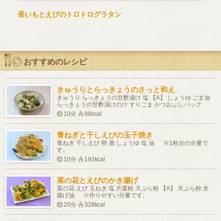
長いもとえびのトロトログラタン
おすすめのレシピ
きゅうりとらっきょうのさっと和え
きゅうり らっきょうの甘酢漬け 塩 【A】 しょうゆ ごま油
らっきょうの甘酢漬けの汁 すりごま かつおぶしパック
10分
98kcal
青ねぎと干しえびの玉子焼き
青ねぎ 干しえび 卵 酒 しょうゆ 塩 油 ※1枚分の分量で
す。
10分
191kcal
菜の花とえびのかき揚げ
菜の花 えび 玉ねぎ 塩 片栗粉 天ぷら粉 【A】 天ぷら粉 水
揚げ油 ※作りやすい分量です。
20分
328kcal