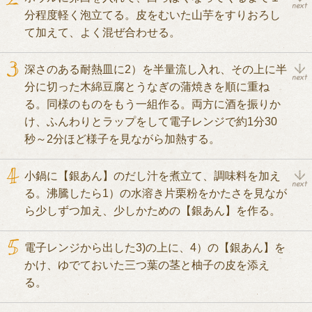
分程度軽く泡立てる。皮をむいた山芋をすりおろし
て加えて、よく混ぜ合わせる。
深さのある耐熱皿に2）を半量流し入れ、その上に半
分に切った木綿豆腐とうなぎの蒲焼きを順に重ね
る。同様のものをもう一組作る。両方に酒を振りか
け、ふんわりとラップをして電子レンジで約1分30
秒～2分ほど様子を見ながら加熱する。
小鍋に【銀あん】のだし汁を煮立て、調味料を加え
る。沸騰したら1）の水溶き片栗粉をかたさを見なが
ら少しずつ加え、少しかための【銀あん】を作る。
電子レンジから出した3)の上に、4）の【銀あん】を
かけ、ゆでておいた三つ葉の茎と柚子の皮を添え
る。