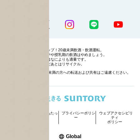
公式SNS一覧
ストップ！20歳未満飲酒・飲酒運転。
妊娠中や授乳期の飲酒はやめましょう。
お酒はなによりも適量です。
のんだあとはリサイクル。
お酒に関する情報の20歳未満の方への転送および共有はご遠慮ください。
サイトマッ
ご利用にあたっ
プライバシーポリシ
ウェブアクセシビリ
プ
て
ー
ティ
ポリシー
新しいウィンドウで開く
Global