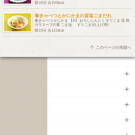
10分
333kcal
春きゃべつとかにかまの旨塩ごまだれ
春きゃべつ かにかま 【A】 おろしにんにく すりごま 塩 鶏
ガラスープの素 ごま油 すりごま(仕上げ用)
15分
121kcal
このページの先頭へ
商品
商品TOP
知る・楽しむ
商品一覧
知る・楽しむTOP
文化・スポーツ
商品発売情報
キャンペーン
文化・スポーツTOP
サステナビリティ
栄養成分一覧
工場見学
サントリーホール
サステナビリティTOP