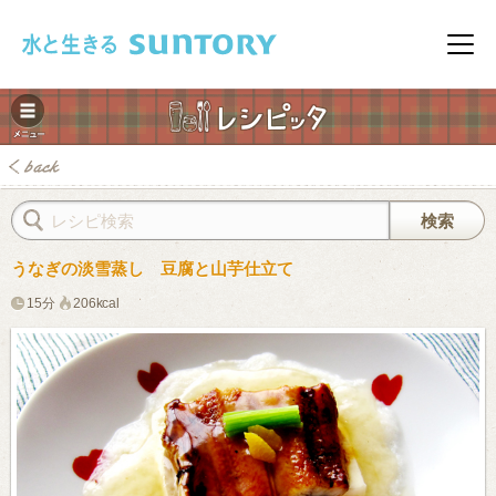
このページの本文へ移動
メニ
うなぎの淡雪蒸し 豆腐と山芋仕立て
15分
206kcal
みレシピ