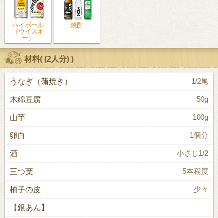
ハイボール
焼酎
（ウイスキ
ー）
材料(
(2人分)
)
うなぎ（蒲焼き）
1/2尾
木綿豆腐
50g
山芋
100g
卵白
1個分
酒
小さじ1/2
三つ葉
5本程度
柚子の皮
少々
【銀あん】