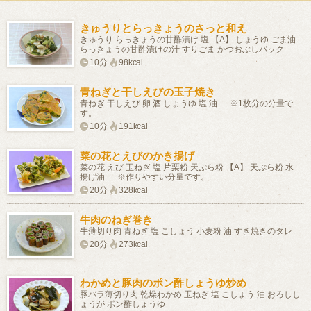
きゅうりとらっきょうのさっと和え
きゅうり らっきょうの甘酢漬け 塩 【A】 しょうゆ ごま油
らっきょうの甘酢漬けの汁 すりごま かつおぶしパック
10分
98kcal
青ねぎと干しえびの玉子焼き
青ねぎ 干しえび 卵 酒 しょうゆ 塩 油 ※1枚分の分量で
す。
10分
191kcal
菜の花とえびのかき揚げ
菜の花 えび 玉ねぎ 塩 片栗粉 天ぷら粉 【A】 天ぷら粉 水
揚げ油 ※作りやすい分量です。
20分
328kcal
牛肉のねぎ巻き
牛薄切り肉 青ねぎ 塩 こしょう 小麦粉 油 すき焼きのタレ
20分
273kcal
わかめと豚肉のポン酢しょうゆ炒め
豚バラ薄切り肉 乾燥わかめ 玉ねぎ 塩 こしょう 油 おろしし
ょうが ポン酢しょうゆ