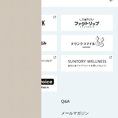
企業情報
お料理・お酒レシピ
サントリー美術館
トップメッセージ
企業情報TOP
地域情報
サントリーサンバーズ大阪
サントリーが考えるサステナビリティ経営
企業概要
東京サントリーサンゴリアス
ESG情報ポータル
グループ企業一覧
サントリースポーツ
サステナビリティストーリーズ
事業所一覧
採用情報
お問い合わせ
Q&A
マイページ
メールマガジン