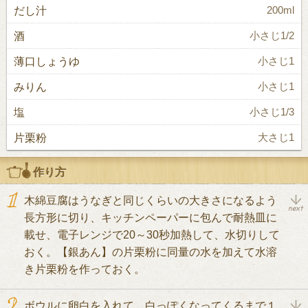
だし汁
200ml
酒
小さじ1/2
薄口しょうゆ
小さじ1
みりん
小さじ1
塩
小さじ1/3
片栗粉
大さじ1
作り方
木綿豆腐はうなぎと同じくらいの大きさになるよう
長方形に切り、キッチンペーパーに包んで耐熱皿に
載せ、電子レンジで20～30秒加熱して、水切りして
おく。【銀あん】の片栗粉に同量の水を加えて水溶
き片栗粉を作っておく。
ボウルに卵白を入れて、白っぽくなってくるまで１