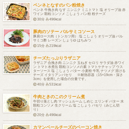
ペンネとなすのパン粉焼き
ペンネ 牛挽き肉 なす ニンニク ミニトマト 塩 オリーブ油 赤
ワイン 顆粒コンソメ こしょう パン粉 粉チーズ
30分
496kcal
豚肉のソテー バルサミコソース
豚肩ロース肉（トンカツ用） 塩 こしょう オリーブ油 バル
サミコ酢 レーズン しょうゆ はちみつ
15分
219kcal
チーズたっぷりラザニア
ラザニア 合挽き肉 ニンニク 玉ねぎ セロリ サラダ油 赤ワイ
ン トマト水煮缶 顆粒コンソメの素 トマトケチャップ ウス
ターソース 塩 こしょう バター 小麦粉 牛乳 ナツメグ 溶ける
チーズ イタリアンパセリ ※耐熱容器（15×19cm・深さ
3cm）を使用した場合の分量です。
40分
531kcal
牛肉ときのこのクリーム煮
牛切り落とし肉 マッシュルーム しめじ エリンギ バター 水
顆粒コンソメ 生クリーム 塩 こしょう パセリ（みじん切
り）
20分
496kcal
カマンベールチーズのベーコン焼き