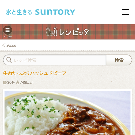
このページの本文へ移動
メニ
牛肉たっぷりハッシュドビーフ
30分
748kcal
みレシピ