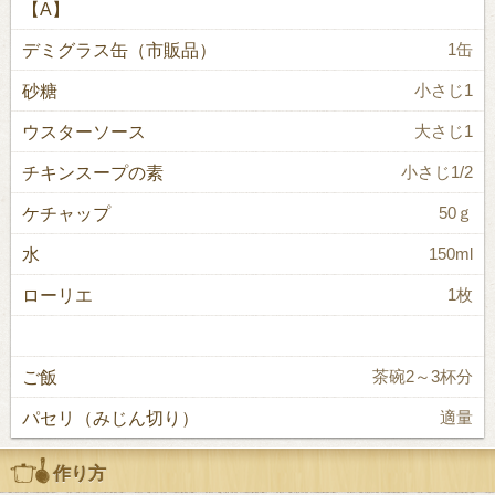
【A】
デミグラス缶（市販品）
1缶
砂糖
小さじ1
ウスターソース
大さじ1
チキンスープの素
小さじ1/2
ケチャップ
50ｇ
水
150ml
ローリエ
1枚
ご飯
茶碗2～3杯分
パセリ（みじん切り）
適量
作り方