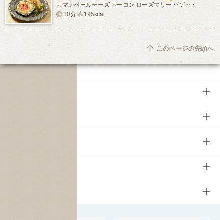
カマンベールチーズ ベーコン ローズマリー バゲット
30分
195kcal
このページの先頭へ
商品
商品TOP
知る・楽しむ
商品一覧
知る・楽しむTOP
文化・スポーツ
商品発売情報
キャンペーン
文化・スポーツTOP
サステナビリティ
栄養成分一覧
工場見学
サントリーホール
サステナビリティTOP
企業情報
お料理・お酒レシピ
サントリー美術館
トップメッセージ
企業情報TOP