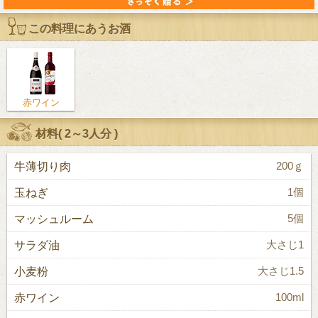
この料理にあうお酒
赤ワイン
材料(
2～3人分
)
牛薄切り肉
200ｇ
玉ねぎ
1個
マッシュルーム
5個
サラダ油
大さじ1
小麦粉
大さじ1.5
赤ワイン
100ml