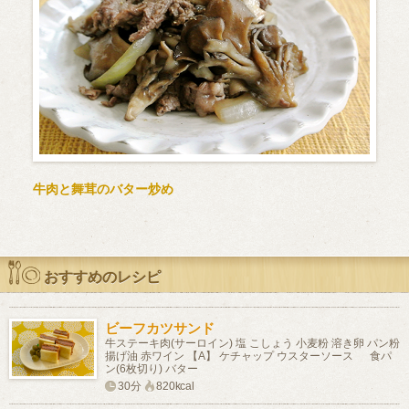
牛肉と舞茸のバター炒め
おすすめのレシピ
ビーフカツサンド
牛ステーキ肉(サーロイン) 塩 こしょう 小麦粉 溶き卵 パン粉
揚げ油 赤ワイン 【A】 ケチャップ ウスターソース 食パ
ン(6枚切り) バター
30分
820kcal