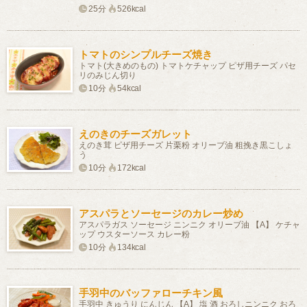
25分
526kcal
トマトのシンプルチーズ焼き
トマト(大きめのもの) トマトケチャップ ピザ用チーズ パセ
リのみじん切り
10分
54kcal
えのきのチーズガレット
えのき茸 ピザ用チーズ 片栗粉 オリーブ油 粗挽き黒こしょ
う
10分
172kcal
アスパラとソーセージのカレー炒め
アスパラガス ソーセージ ニンニク オリーブ油 【A】 ケチャ
ップ ウスターソース カレー粉
10分
134kcal
手羽中のバッファローチキン風
手羽中 きゅうり にんじん 【A】 塩 酒 おろしニンニク おろ