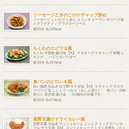
ソーセージときのこのケチャップ炒め
ソーセージ しいたけ しめじ エリンギ ピーマン オリーブ油
トマトケチャップ ウスターソース
25分
235kcal
ちくわのエビマヨ風
ちくわ 片栗粉 揚げ油 【A】 マヨネーズ ケチャップ 砂糖 レ
モン汁 パプリカパウダー
10分
297kcal
食パンのピロシキ風
合い挽肉 玉ねぎ ゆで卵 サラダ油 【A】 ケチャップ ウスタ
ーソース 塩 こしょう パセリ（みじん切り） 食パン（8枚
切り） 溶き卵 揚げ油 ※3個分の分量です。
30分
674kcal
高野豆腐のドライカレー風
高野豆腐 玉ねぎ マッシュルーム ニンニク ミックスベジタ
ブル サラダ油 【A】 コンソメキューブ トマト水煮缶（カッ