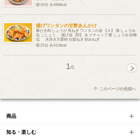
20分
466kcal
揚げワンタンの甘酢あんかけ
豚ひき肉 しょうが 長ねぎ ワンタンの皮 【Ａ】 酒 しょうゆ
塩 こしょう 揚げ油 【B】 水 ケチャップ 酢 しょうゆ 砂糖
塩 水溶き片栗粉 白髪ねぎ 刻みねぎ
25分
412kcal
1
/5
このページの先頭へ
商品
商品TOP
知る・楽しむ