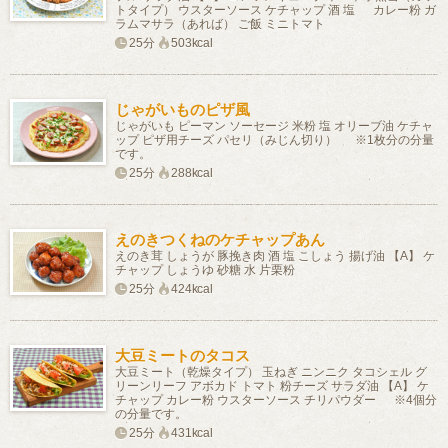
トタイプ） ウスターソース ケチャップ 酒 塩 カレー粉 ガ
ラムマサラ（あれば） ご飯 ミニトマト
25分
503kcal
じゃがいものピザ風
じゃがいも ピーマン ソーセージ 米粉 塩 オリーブ油 ケチャ
ップ ピザ用チーズ パセリ（みじん切り） ※1枚分の分量
です。
25分
288kcal
えのきつくねのケチャップあん
えのき茸 しょうが 豚挽き肉 酒 塩 こしょう 揚げ油 【A】 ケ
チャップ しょうゆ 砂糖 水 片栗粉
25分
424kcal
大豆ミートのタコス
大豆ミート（乾燥タイプ） 玉ねぎ ニンニク タコシェル グ
リーンリーフ アボカド トマト 粉チーズ サラダ油 【A】 ケ
チャップ カレー粉 ウスターソース チリパウダー ※4個分
の分量です。
25分
431kcal