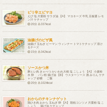
ピリ辛エビマヨ
えび 塩 片栗粉 サラダ油 【A】 マヨネーズ 牛乳 豆板醤 レモ
ン汁 ケチャップ
20分
337kcal
油揚げのピザ風
油揚げ 玉ねぎ ピーマン ウィンナー トマトケチャップ 溶け
るチーズ
15分
342kcal
ソースかつ丼
豚ヒレ肉 きゃべつ かいわれ大根 塩 こしょう 【A】 小麦粉
水 卵 パン粉 揚げ油 【B】 ウスターソース 酒 みりん ケチ
ャップ 砂糖 ご飯
20分
1024kcal
おからのチキンナゲット
鶏ひき肉 おから 玉ねぎ 卵 【A】 顆粒コンソメ 片栗粉 塩 こ
しょう 揚げ油 ケチャップ