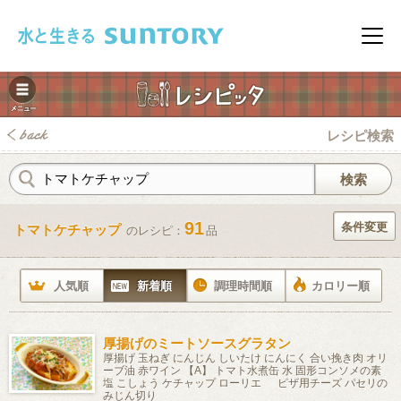
このページの本文へ移動
メニ
レシピ検索
91
条件変更
トマトケチャップ
のレシピ：
品
みレシピ
人気順
新着順
調理時間順
カロリー順
厚揚げのミートソースグラタン
厚揚げ 玉ねぎ にんじん しいたけ にんにく 合い挽き肉 オリ
ーブ油 赤ワイン 【A】 トマト水煮缶 水 固形コンソメの素
塩 こしょう ケチャップ ローリエ ピザ用チーズ パセリの
みじん切り