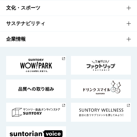
商品一覧
知る・楽しむTOP
文化・スポーツ
商品発売情報
キャンペーン
文化・スポーツTOP
サステナビリティ
栄養成分一覧
工場見学
サントリーホール
サステナビリティTOP
企業情報
お料理・お酒レシピ
サントリー美術館
トップメッセージ
企業情報TOP
地域情報
サントリーサンバーズ大阪
サントリーが考えるサステナビリティ経営
企業概要
東京サントリーサンゴリアス
ESG情報ポータル
グループ企業一覧
サントリースポーツ
サステナビリティストーリーズ
事業所一覧
採用情報