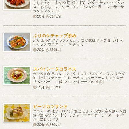
ししょうが 片栗粉 揚げ油 【B】 バター ケチャップ タバ
スコ おろしニンニク カイエンヌペッパー 塩 シーザーサ
ラダドレッシング
20分
637kcal
ぶりのケチャップ炒め
ぶり 玉ねぎ スナップえんどう 塩 小麦粉 サラダ油 【A】 ケ
チャップ ウスターソース みりん
20分
359kcal
スパイシータコライス
合い挽き肉 玉ねぎ ニンニク トマト アボカド レタス サラダ
油 【A】 ケチャップ カレー粉 ウスターソース しょうゆ チ
リペッパー ご飯 シュレッドチーズ(生食用)
25分
655kcal
ビーフカツサンド
牛ステーキ肉(サーロイン) 塩 こしょう 小麦粉 溶き卵 パン粉
揚げ油 赤ワイン 【A】 ケチャップ ウスターソース 食パ
ン(6枚切り) バター
30分
820kcal