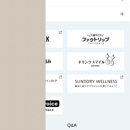
栄養成分一覧
工場見学
サントリーホール
サステナビリティTOP
企業情報
お料理・お酒レシピ
サントリー美術館
トップメッセージ
企業情報TOP
地域情報
サントリーサンバーズ大阪
サントリーが考えるサステナビリティ経営
企業概要
東京サントリーサンゴリアス
ESG情報ポータル
グループ企業一覧
サントリースポーツ
サステナビリティストーリーズ
事業所一覧
採用情報
お問い合わせ
Q&A