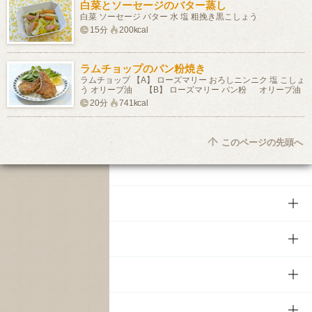
白菜とソーセージのバター蒸し
白菜 ソーセージ バター 水 塩 粗挽き黒こしょう
15分
200kcal
ラムチョップのパン粉焼き
ラムチョップ 【A】 ローズマリー おろしニンニク 塩 こしょ
う オリーブ油 【B】 ローズマリー パン粉 オリーブ油
20分
741kcal
このページの先頭へ
商品
商品TOP
知る・楽しむ
商品一覧
知る・楽しむTOP
文化・スポーツ
商品発売情報
キャンペーン
文化・スポーツTOP
サステナビリティ