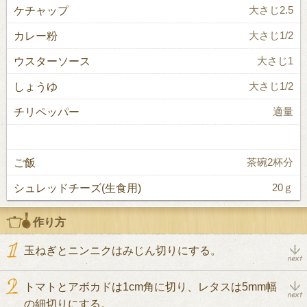
ケチャップ
大さじ2.5
カレー粉
大さじ1/2
ウスターソース
大さじ1
しょうゆ
大さじ1/2
チリペッパー
適量
ご飯
茶碗2杯分
シュレッドチーズ(生食用)
20ｇ
作り方
玉ねぎとニンニクはみじん切りにする。
トマトとアボカドは1cm角に切り、レタスは5mm幅
の細切りにする。