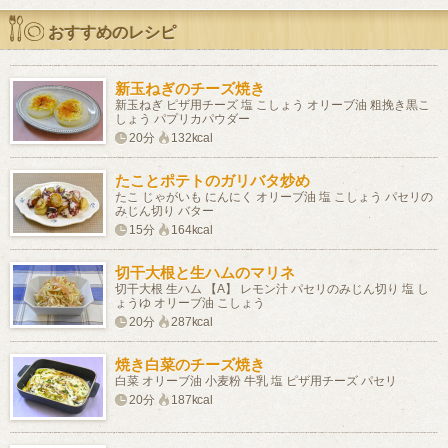
おすすめのレシピ
新玉ねぎのチーズ焼き
新玉ねぎ ピザ用チーズ 塩 こしょう オリーブ油 粗挽き黒こ
しょう パプリカパウダー
20分
132kcal
たことポテトのガリバタ炒め
たこ じゃがいも にんにく オリーブ油 塩 こしょう パセリの
みじん切り バター
15分
164kcal
切干大根と生ハムのマリネ
切干大根 生ハム 【A】 レモン汁 パセリのみじん切り 塩 し
ょうゆ オリーブ油 こしょう
20分
287kcal
焼き白菜のチーズ焼き
白菜 オリーブ油 小麦粉 牛乳 塩 ピザ用チーズ パセリ
20分
187kcal