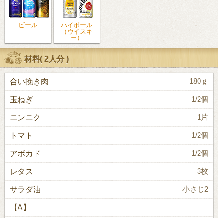
ビール
ハイボール
（ウイスキ
ー）
材料(
2人分
)
合い挽き肉
180ｇ
玉ねぎ
1/2個
ニンニク
1片
トマト
1/2個
アボカド
1/2個
レタス
3枚
サラダ油
小さじ2
【A】