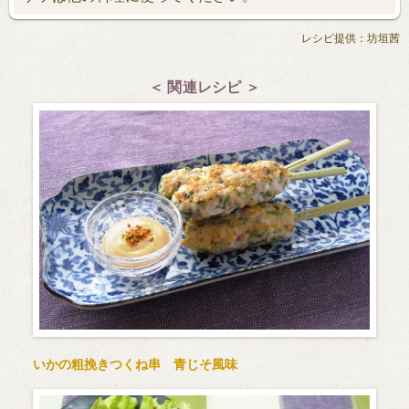
レシピ提供：坊垣茜
＜ 関連レシピ ＞
いかの粗挽きつくね串 青じそ風味