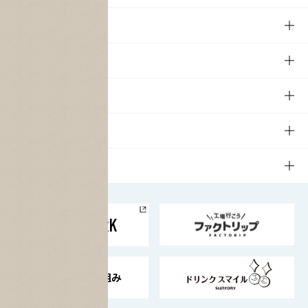
商品
商品TOP
知る・楽しむ
商品一覧
知る・楽しむTOP
文化・スポーツ
商品発売情報
キャンペーン
文化・スポーツTOP
サステナビリティ
栄養成分一覧
工場見学
サントリーホール
サステナビリティTOP
企業情報
お料理・お酒レシピ
サントリー美術館
トップメッセージ
企業情報TOP
地域情報
サントリーサンバーズ大阪
サントリーが考えるサステナビリティ経営
企業概要
東京サントリーサンゴリアス
ESG情報ポータル
グループ企業一覧
サントリースポーツ
サステナビリティストーリーズ
事業所一覧