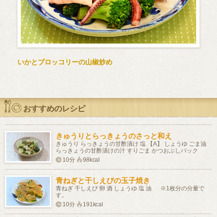
いかとブロッコリーの山椒炒め
おすすめのレシピ
きゅうりとらっきょうのさっと和え
きゅうり らっきょうの甘酢漬け 塩 【A】 しょうゆ ごま油
らっきょうの甘酢漬けの汁 すりごま かつおぶしパック
10分
98kcal
青ねぎと干しえびの玉子焼き
青ねぎ 干しえび 卵 酒 しょうゆ 塩 油 ※1枚分の分量で
す。
10分
191kcal