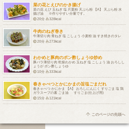
菜の花とえびのかき揚げ
菜の花 えび 玉ねぎ 塩 片栗粉 天ぷら粉 【A】 天ぷら粉 水
揚げ油 ※作りやすい分量です。
20分
328kcal
牛肉のねぎ巻き
牛薄切り肉 青ねぎ 塩 こしょう 小麦粉 油 すき焼きのタレ
20分
273kcal
わかめと豚肉のポン酢しょうゆ炒め
豚バラ薄切り肉 乾燥わかめ 玉ねぎ 塩 こしょう 油 おろしし
ょうが ポン酢しょうゆ
10分
333kcal
春きゃべつとかにかまの旨塩ごまだれ
春きゃべつ かにかま 【A】 おろしにんにく すりごま 塩 鶏
ガラスープの素 ごま油 すりごま(仕上げ用)
15分
121kcal
このページの先頭へ