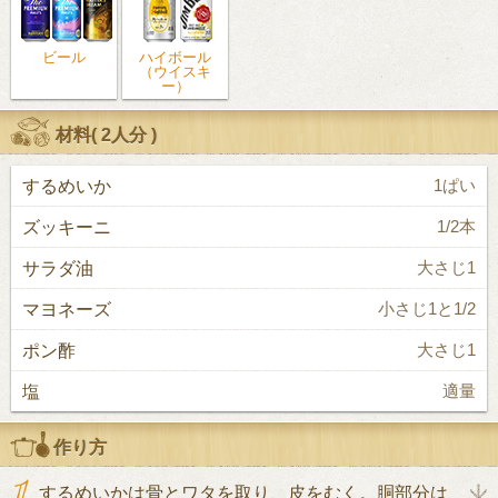
ビール
ハイボール
（ウイスキ
ー）
材料(
2人分
)
するめいか
1ぱい
ズッキーニ
1/2本
サラダ油
大さじ1
マヨネーズ
小さじ1と1/2
ポン酢
大さじ1
塩
適量
作り方
するめいかは骨とワタを取り、皮をむく。胴部分は