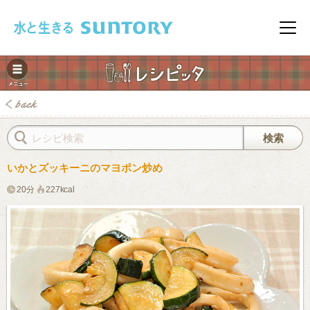
このページの本文へ移動
メニ
いかとズッキーニのマヨポン炒め
20分
227kcal
みレシピ