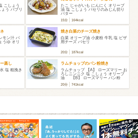
塩 こしょう
たこ じゃがいも にんにく オリーブ
しょう パプリ
油 塩 こしょう パセリのみじん切り
バター
15分
164kcal
ネ
焼き白菜のチーズ焼き
レモン汁 パ
白菜 オリーブ油 小麦粉 牛乳 塩 ピザ
ょうゆ オリ
用チーズ パセリ
20分
187kcal
ー蒸し
ラムチョップのパン粉焼き
水 塩 粗挽き
ラムチョップ 【A】 ローズマリー お
ろしニンニク 塩 こしょう オリーブ
油 【B】 ローズマリー パン粉
オリーブ油
20分
741kcal