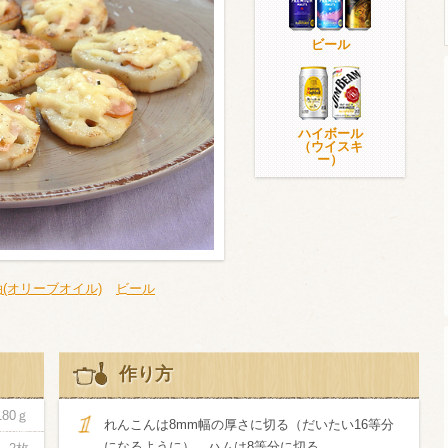
ビール
ウイスキー）
ウイスキー・ブランデー
焼酎
ハイボール
（ウイスキ
ー）
検索
(オリーブオイル)
ビール
作り方
180ｇ
れんこんは8mm幅の厚さに切る（だいたい16等分
になるように）。ハムは8等分に切る。