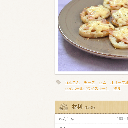
類・穀物
ビール
ハイボール（
赤ワイン
白ワイン
れんこん
チーズ
ハム
オリーブ油
ハイボール（ウイスキー）
洋食
材料
(2人分)
れんこん
160～