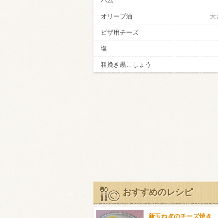
ハム
オリーブ油
大
ピザ用チーズ
塩
粗挽き黒こしょう
おすすめのレシピ
新玉ねぎのチーズ焼き