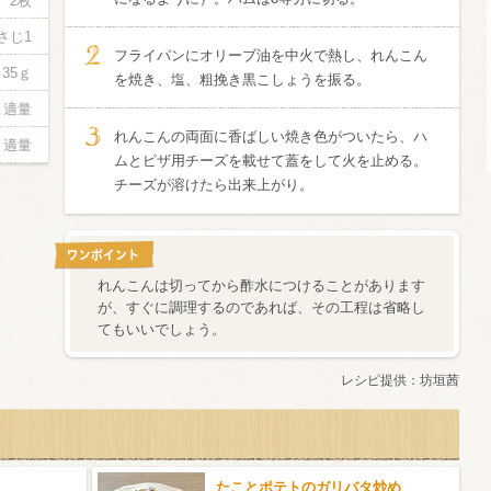
2枚
さじ1
信州富士見町
フライパンにオリーブ油を中火で熱し、れんこん
ブリュット 2
35ｇ
を焼き、塩、粗挽き黒こしょうを振る。
750ml瓶
2026年7月
適量
れんこんの両面に香ばしい焼き色がついたら、ハ
適量
ムとピザ用チーズを載せて蓋をして火を止める。
チーズが溶けたら出来上がり。
れんこんは切ってから酢水につけることがあります
が、すぐに調理するのであれば、その工程は省略し
てもいいでしょう。
レシピ提供：
坊垣茜
たことポテトのガリバタ炒め