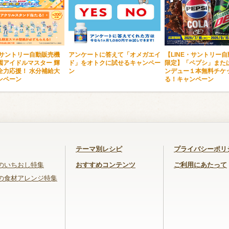
・サントリー自動販売機
アンケートに答えて「オメガエイ
【LINE・サントリー
園アイドルマスター 輝
ド」をオトクに試せるキャンペー
限定】「ペプシ」また
全力応援！ 水分補給大
ン
ンデュー１本無料チケ
ンペーン
る！キャンペーン
テーマ別レシピ
プライバシーポリ
のいちおし特集
おすすめコンテンツ
ご利用にあたって
の食材アレンジ特集