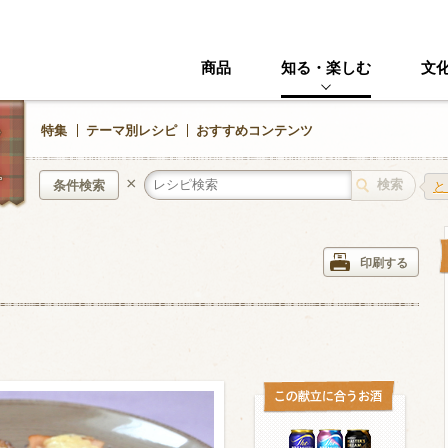
商品
知る・楽しむ
文
特集
テーマ別レシピ
おすすめコンテンツ
×
条件検索
と
き
中華風
イタリアン
印刷する
ニック
その他・創作料理
スイーツ
野菜・いも類
きのこ
加工食品系
くだもの