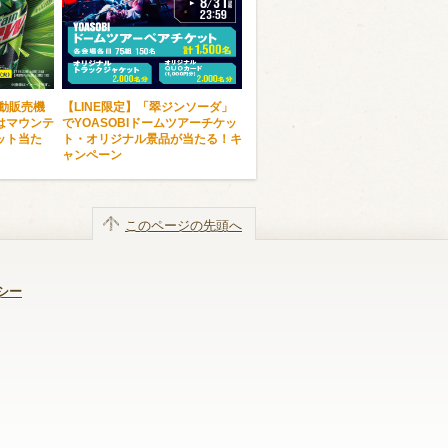
自動販売機
【LINE限定】「翠ジンソーダ」
はマウンテ
でYOASOBIドームツアーチケッ
ット当た
ト・オリジナル景品が当たる！キ
ャンペーン
このページの先頭へ
シー