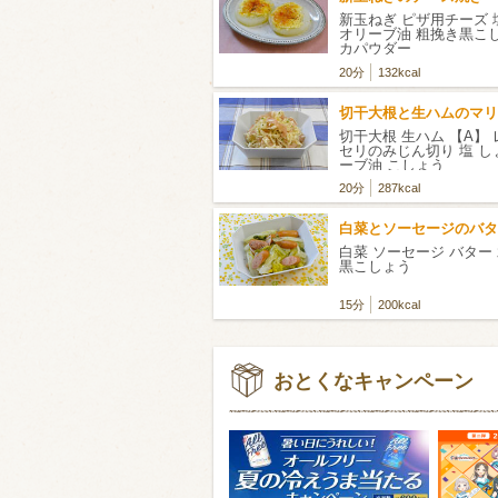
新玉ねぎ ピザ用チーズ 
オリーブ油 粗挽き黒こ
カパウダー
20分
132kcal
切干大根と生ハムのマリ
切干大根 生ハム 【A】 
セリのみじん切り 塩 し
ーブ油 こしょう
20分
287kcal
白菜とソーセージのバタ
白菜 ソーセージ バター 
黒こしょう
15分
200kcal
おとくなキャンペーン