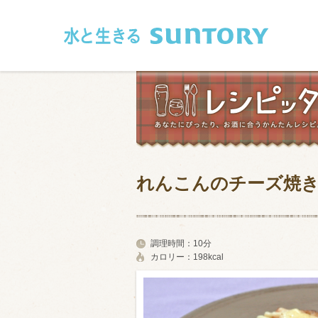
このページの本文へ移動
れんこんのチーズ焼
和食
洋食
フレンチ
アジア・エス
調理時間：
10分
カロリー：
198kcal
肉
魚介類
卵・乳製品
豆腐・豆類
お米・麺
その他