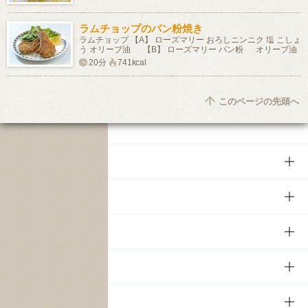
ラムチョップのパン粉焼き
ラムチョップ 【A】 ローズマリー おろしニンニク 塩 こしょ
う オリーブ油 【B】 ローズマリー パン粉 オリーブ油
20分
741kcal
このページの先頭へ
商品
商品TOP
知る・楽しむ
商品一覧
知る・楽しむTOP
文化・スポーツ
商品発売情報
キャンペーン
文化・スポーツTOP
サステナビリティ
栄養成分一覧
工場見学
サントリーホール
サステナビリティTOP
企業情報