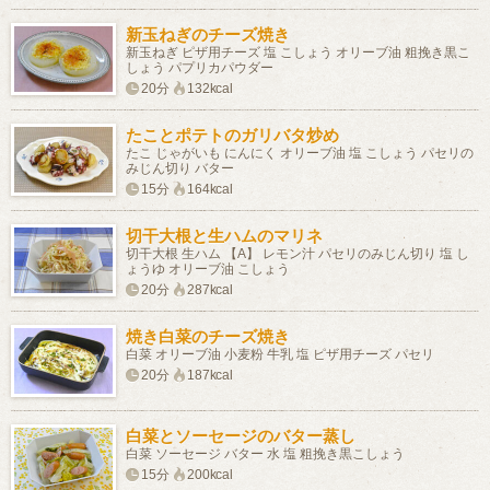
新玉ねぎのチーズ焼き
新玉ねぎ ピザ用チーズ 塩 こしょう オリーブ油 粗挽き黒こ
しょう パプリカパウダー
20分
132kcal
たことポテトのガリバタ炒め
たこ じゃがいも にんにく オリーブ油 塩 こしょう パセリの
みじん切り バター
15分
164kcal
切干大根と生ハムのマリネ
切干大根 生ハム 【A】 レモン汁 パセリのみじん切り 塩 し
ょうゆ オリーブ油 こしょう
20分
287kcal
焼き白菜のチーズ焼き
白菜 オリーブ油 小麦粉 牛乳 塩 ピザ用チーズ パセリ
20分
187kcal
白菜とソーセージのバター蒸し
白菜 ソーセージ バター 水 塩 粗挽き黒こしょう
15分
200kcal