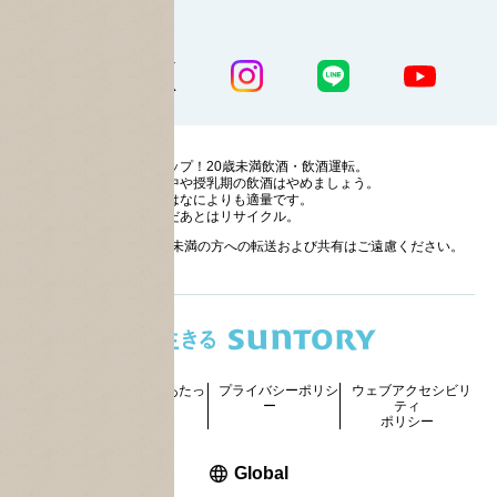
公式SNS一覧
ストップ！20歳未満飲酒・飲酒運転。
妊娠中や授乳期の飲酒はやめましょう。
お酒はなによりも適量です。
のんだあとはリサイクル。
お酒に関する情報の20歳未満の方への転送および共有はご遠慮ください。
サイトマッ
ご利用にあたっ
プライバシーポリシ
ウェブアクセシビリ
プ
て
ー
ティ
ポリシー
新しいウィンドウで開く
Global