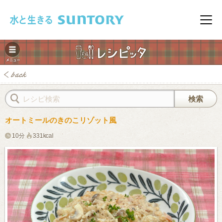
このページの本文へ移動
メニ
オートミールのきのこリゾット風
10分
331kcal
みレシピ