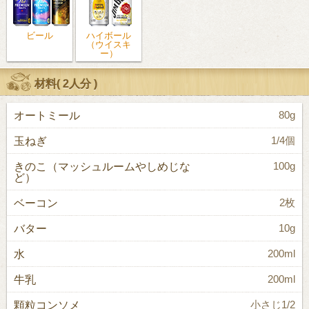
ビール
ハイボール
（ウイスキ
ー）
材料(
2人分
)
オートミール
80g
玉ねぎ
1/4個
きのこ（マッシュルームやしめじな
100g
ど）
ベーコン
2枚
バター
10g
水
200ml
牛乳
200ml
顆粒コンソメ
小さじ1/2