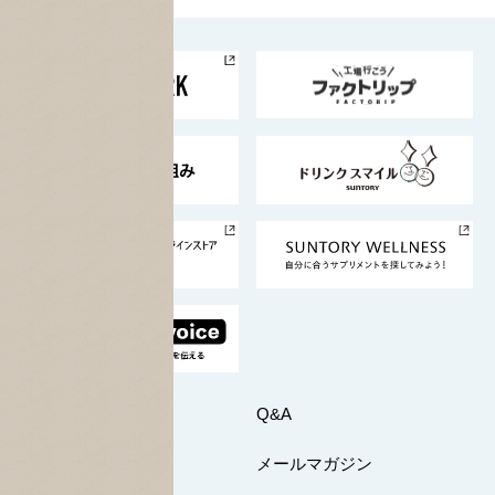
お料理・お酒レシピ
サントリー美術館
トップメッセージ
企業情報TOP
地域情報
サントリーサンバーズ大阪
サントリーが考えるサステナビリティ経営
企業概要
東京サントリーサンゴリアス
ESG情報ポータル
グループ企業一覧
サントリースポーツ
サステナビリティストーリーズ
事業所一覧
採用情報
お問い合わせ
Q&A
マイページ
メールマガジン