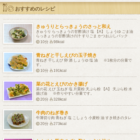
おすすめのレシピ
きゅうりとらっきょうのさっと和え
きゅうり らっきょうの甘酢漬け 塩 【A】 しょうゆ ごま油
らっきょうの甘酢漬けの汁 すりごま かつおぶしパック
10分
98kcal
青ねぎと干しえびの玉子焼き
青ねぎ 干しえび 卵 酒 しょうゆ 塩 油 ※1枚分の分量で
す。
10分
191kcal
菜の花とえびのかき揚げ
菜の花 えび 玉ねぎ 塩 片栗粉 天ぷら粉 【A】 天ぷら粉 水
揚げ油 ※作りやすい分量です。
20分
328kcal
牛肉のねぎ巻き
牛薄切り肉 青ねぎ 塩 こしょう 小麦粉 油 すき焼きのタレ
20分
273kcal