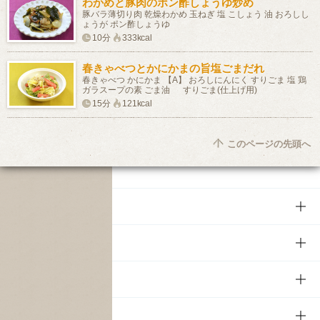
わかめと豚肉のポン酢しょうゆ炒め
豚バラ薄切り肉 乾燥わかめ 玉ねぎ 塩 こしょう 油 おろしし
ょうが ポン酢しょうゆ
10分
333kcal
春きゃべつとかにかまの旨塩ごまだれ
春きゃべつ かにかま 【A】 おろしにんにく すりごま 塩 鶏
ガラスープの素 ごま油 すりごま(仕上げ用)
15分
121kcal
このページの先頭へ
商品
商品TOP
知る・楽しむ
商品一覧
知る・楽しむTOP
文化・スポーツ
商品発売情報
キャンペーン
文化・スポーツTOP
サステナビリティ