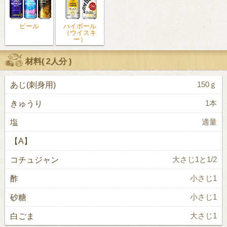
ビール
ハイボール
（ウイスキ
ー）
材料(
2人分
)
あじ(刺身用)
150ｇ
きゅうり
1本
塩
適量
【A】
コチュジャン
大さじ1と1/2
酢
小さじ1
砂糖
小さじ1
白ごま
大さじ1