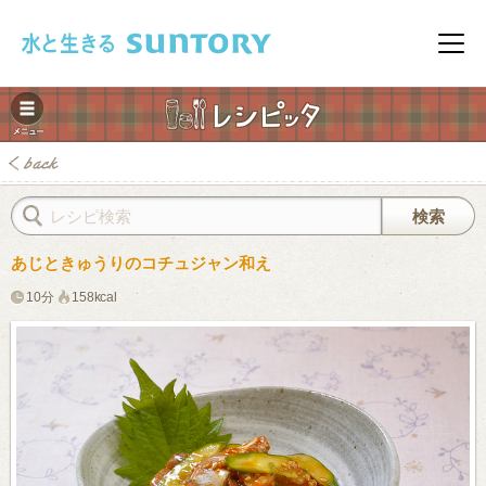
このページの本文へ移動
メニ
あじときゅうりのコチュジャン和え
10分
158kcal
みレシピ