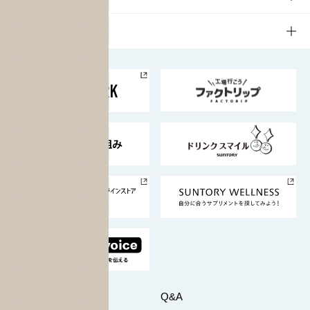
栄養成分一覧
工場見学
サントリーホール
サステナビリティTOP
企業情報
お料理・お酒レシピ
サントリー美術館
トップメッセージ
企業情報TOP
地域情報
サントリーサンバーズ大阪
サントリーが考えるサステナビリティ経営
企業概要
東京サントリーサンゴリアス
ESG情報ポータル
グループ企業一覧
サントリースポーツ
サステナビリティストーリーズ
事業所一覧
採用情報
お問い合わせ
Q&A