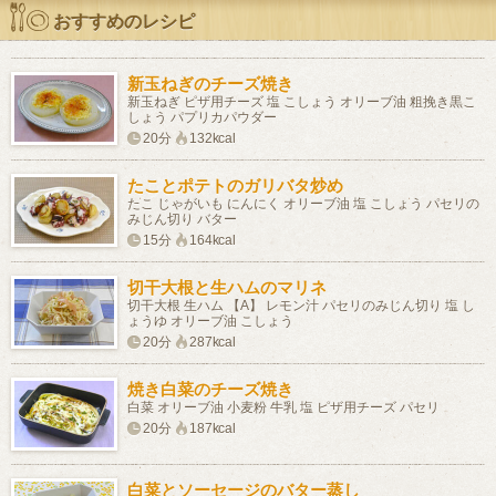
おすすめのレシピ
新玉ねぎのチーズ焼き
新玉ねぎ ピザ用チーズ 塩 こしょう オリーブ油 粗挽き黒こ
しょう パプリカパウダー
20分
132kcal
たことポテトのガリバタ炒め
たこ じゃがいも にんにく オリーブ油 塩 こしょう パセリの
みじん切り バター
15分
164kcal
切干大根と生ハムのマリネ
切干大根 生ハム 【A】 レモン汁 パセリのみじん切り 塩 し
ょうゆ オリーブ油 こしょう
20分
287kcal
焼き白菜のチーズ焼き
白菜 オリーブ油 小麦粉 牛乳 塩 ピザ用チーズ パセリ
20分
187kcal
白菜とソーセージのバター蒸し