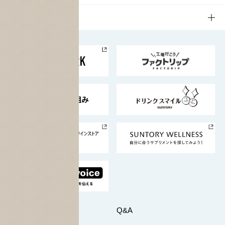
栄養成分一覧
工場見学
サントリーホール
サステナビリティTOP
企業情報
お料理・お酒レシピ
サントリー美術館
トップメッセージ
企業情報TOP
地域情報
サントリーサンバーズ大阪
サントリーが考えるサステナビリティ経営
企業概要
東京サントリーサンゴリアス
ESG情報ポータル
グループ企業一覧
サントリースポーツ
サステナビリティストーリーズ
事業所一覧
採用情報
お問い合わせ
Q&A