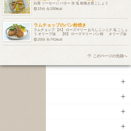
白菜 ソーセージ バター 水 塩 粗挽き黒こしょう
15分
200kcal
ラムチョップのパン粉焼き
ラムチョップ 【A】 ローズマリー おろしニンニク 塩 こしょ
う オリーブ油 【B】 ローズマリー パン粉 オリーブ油
20分
741kcal
このページの先頭へ
商品
商品TOP
知る・楽しむ
商品一覧
知る・楽しむTOP
文化・スポーツ
商品発売情報
キャンペーン
文化・スポーツTOP
サステナビリティ