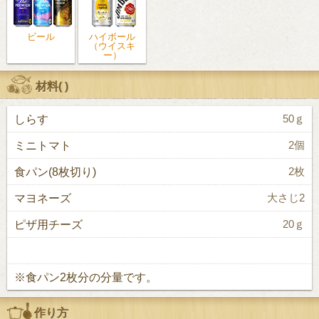
ビール
ハイボール
（ウイスキ
ー）
材料(
)
しらす
50ｇ
ミニトマト
2個
食パン(8枚切り)
2枚
マヨネーズ
大さじ2
ピザ用チーズ
20ｇ
※食パン2枚分の分量です。
作り方