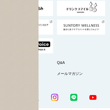
東京サントリーサンゴリアス
ESG情報ポータル
グループ企業一覧
サントリースポーツ
サステナビリティストーリーズ
事業所一覧
採用情報
お問い合わせ
Q&A
マイページ
メールマガジン
公式SNS一覧