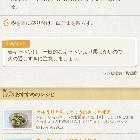
る。
⑤を皿に盛り付け、白ごまを散らす。
春キャベツは、一般的なキャベツより柔らかいので、
火の通しすぎに注意しましょう。
レシピ提供：坊垣茜
おすすめのレシピ
きゅうりとらっきょうのさっと和え
きゅうり らっきょうの甘酢漬け 塩 【A】 しょうゆ ごま油
らっきょうの甘酢漬けの汁 すりごま かつおぶしパック
10分
98kcal