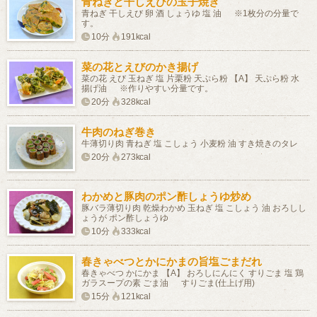
青ねぎと干しえびの玉子焼き
青ねぎ 干しえび 卵 酒 しょうゆ 塩 油 ※1枚分の分量で
す。
10分
191kcal
菜の花とえびのかき揚げ
菜の花 えび 玉ねぎ 塩 片栗粉 天ぷら粉 【A】 天ぷら粉 水
揚げ油 ※作りやすい分量です。
20分
328kcal
牛肉のねぎ巻き
牛薄切り肉 青ねぎ 塩 こしょう 小麦粉 油 すき焼きのタレ
20分
273kcal
わかめと豚肉のポン酢しょうゆ炒め
豚バラ薄切り肉 乾燥わかめ 玉ねぎ 塩 こしょう 油 おろしし
ょうが ポン酢しょうゆ
10分
333kcal
春きゃべつとかにかまの旨塩ごまだれ
春きゃべつ かにかま 【A】 おろしにんにく すりごま 塩 鶏
ガラスープの素 ごま油 すりごま(仕上げ用)
15分
121kcal