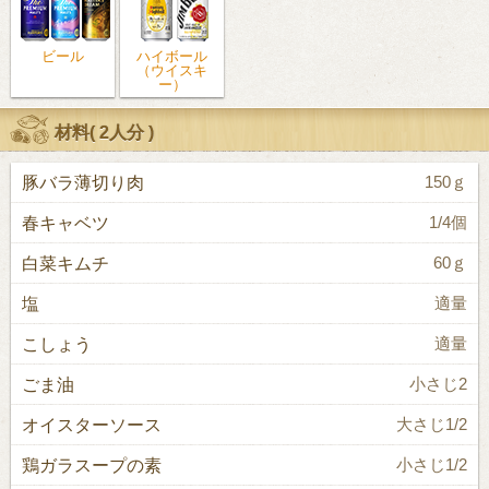
ビール
ハイボール
（ウイスキ
ー）
材料(
2人分
)
豚バラ薄切り肉
150ｇ
春キャベツ
1/4個
白菜キムチ
60ｇ
塩
適量
こしょう
適量
ごま油
小さじ2
オイスターソース
大さじ1/2
鶏ガラスープの素
小さじ1/2