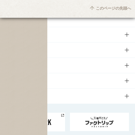
このページの先頭へ
商品
商品TOP
知る・楽しむ
商品一覧
知る・楽しむTOP
文化・スポーツ
商品発売情報
キャンペーン
文化・スポーツTOP
サステナビリティ
栄養成分一覧
工場見学
サントリーホール
サステナビリティTOP
企業情報
お料理・お酒レシピ
サントリー美術館
トップメッセージ
企業情報TOP
地域情報
サントリーサンバーズ大阪
サントリーが考えるサステナビリティ経営
企業概要