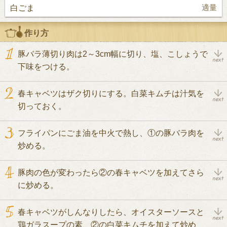
白ごま
適量
作り方
豚バラ薄切り肉は2～3cm幅に切り、塩、こしょうで
下味をつける。
春キャベツはザク切りにする。白菜キムチは汁気を
切っておく。
フライパンにごま油を中火で熱し、①の豚バラ肉を
炒める。
豚肉の色が変わったら②の春キャベツを加えてさら
に炒める。
春キャベツがしんなりしたら、オイスターソースと
鶏ガラスープの素、②の白菜キムチを加えて炒め