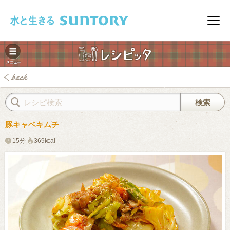
このページの本文へ移動
メニ
豚キャベキムチ
15分
369kcal
みレシピ