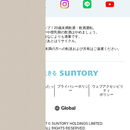
ストップ！20歳未満飲酒・飲酒運転。
妊娠中や授乳期の飲酒はやめましょう。
お酒はなによりも適量です。
のんだあとはリサイクル。
お酒に関する情報の20歳未満の方への転送および共有はご遠慮ください。
サイトマッ
ご利用にあたっ
プライバシーポリシ
ウェブアクセシビリ
プ
て
ー
ティ
ポリシー
新しいウィンドウで開く
Global
COPYRIGHT © SUNTORY HOLDINGS LIMITED.
ALL RIGHTS RESERVED.