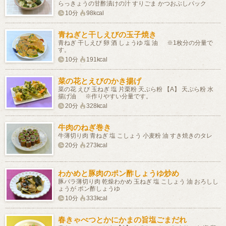
らっきょうの甘酢漬けの汁 すりごま かつおぶしパック
10分
98kcal
青ねぎと干しえびの玉子焼き
青ねぎ 干しえび 卵 酒 しょうゆ 塩 油 ※1枚分の分量で
す。
10分
191kcal
菜の花とえびのかき揚げ
菜の花 えび 玉ねぎ 塩 片栗粉 天ぷら粉 【A】 天ぷら粉 水
揚げ油 ※作りやすい分量です。
20分
328kcal
牛肉のねぎ巻き
牛薄切り肉 青ねぎ 塩 こしょう 小麦粉 油 すき焼きのタレ
20分
273kcal
わかめと豚肉のポン酢しょうゆ炒め
豚バラ薄切り肉 乾燥わかめ 玉ねぎ 塩 こしょう 油 おろしし
ょうが ポン酢しょうゆ
10分
333kcal
春きゃべつとかにかまの旨塩ごまだれ