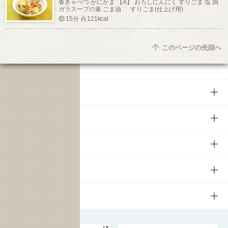
春きゃべつ かにかま 【A】 おろしにんにく すりごま 塩 鶏
ガラスープの素 ごま油 すりごま(仕上げ用)
15分
121kcal
このページの先頭へ
商品
商品TOP
知る・楽しむ
商品一覧
知る・楽しむTOP
文化・スポーツ
商品発売情報
キャンペーン
文化・スポーツTOP
サステナビリティ
栄養成分一覧
工場見学
サントリーホール
サステナビリティTOP
企業情報
お料理・お酒レシピ
サントリー美術館
トップメッセージ
企業情報TOP