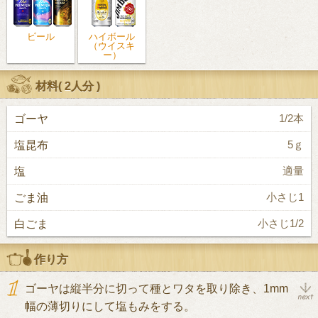
ビール
ハイボール
（ウイスキ
ー）
材料(
2人分
)
ゴーヤ
1/2本
塩昆布
5ｇ
塩
適量
ごま油
小さじ1
白ごま
小さじ1/2
作り方
ゴーヤは縦半分に切って種とワタを取り除き、1mm
幅の薄切りにして塩もみをする。