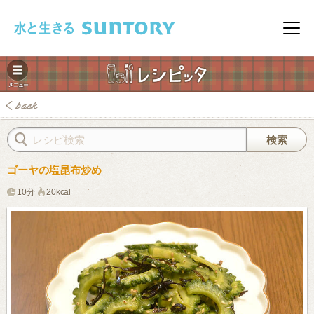
このページの本文へ移動
メニ
ゴーヤの塩昆布炒め
10分
20kcal
みレシピ