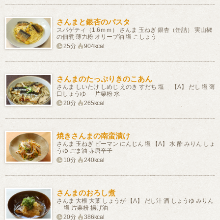
さんまと銀杏のパスタ
スパゲティ（1.6ｍｍ） さんま 玉ねぎ 銀杏（缶詰） 実山椒
の佃煮 薄力粉 オリーブ油 塩 こしょう
25分
904kcal
さんまのたっぷりきのこあん
さんま しいたけ しめじ えのき すだち 塩 【A】 だし 塩 薄
口しょうゆ 片栗粉 水
20分
265kcal
焼きさんまの南蛮漬け
さんま 玉ねぎ ピーマン にんじん 塩 【A】 水 酢 みりん しょ
うゆ ごま油 赤唐辛子
10分
240kcal
さんまのおろし煮
さんま 大根 大葉 しょうが 【A】 だし汁 酒 しょうゆ みりん
塩 片栗粉 揚げ油
20分
386kcal