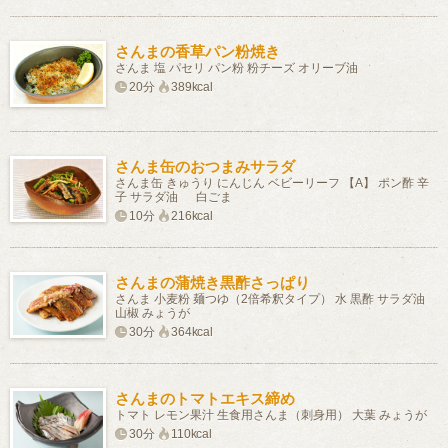
さんまの香草パン粉焼き
さんま 塩 パセリ パン粉 粉チーズ オリーブ油
20分
389kcal
さんま缶のおつまみサラダ
さんま缶 きゅうり にんじん ベビーリーフ 【A】 ポン酢 辛
子 サラダ油 白ごま
10分
216kcal
さんまの蒲焼き黒酢さっぱり
さんま 小麦粉 麺つゆ（2倍希釈タイプ） 水 黒酢 サラダ油
山椒 みょうが
30分
364kcal
さんまのトマトエキス締め
トマト レモン果汁 生食用さんま（刺身用） 大葉 みょうが
30分
110kcal