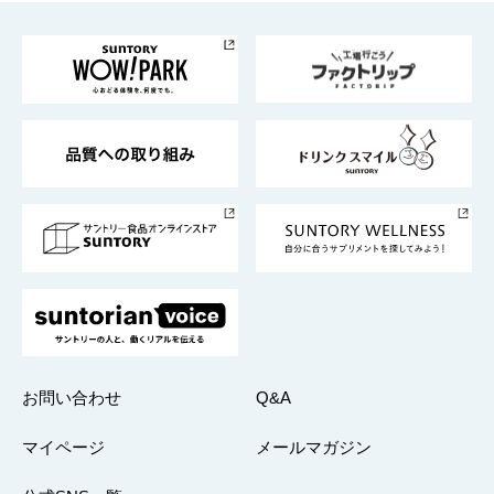
お料理・お酒レシピ
サントリー美術館
トップメッセージ
企業情報TOP
地域情報
サントリーサンバーズ大阪
サントリーが考えるサステナビリティ経営
企業概要
東京サントリーサンゴリアス
ESG情報ポータル
グループ企業一覧
サントリースポーツ
サステナビリティストーリーズ
事業所一覧
採用情報
お問い合わせ
Q&A
マイページ
メールマガジン