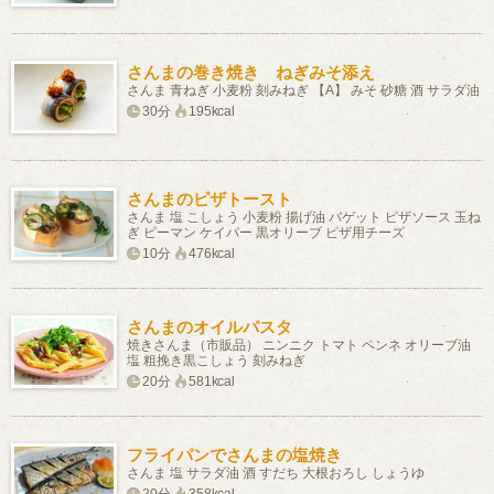
さんまの巻き焼き ねぎみそ添え
さんま 青ねぎ 小麦粉 刻みねぎ 【A】 みそ 砂糖 酒 サラダ油
30分
195kcal
さんまのピザトースト
さんま 塩 こしょう 小麦粉 揚げ油 バゲット ピザソース 玉ね
ぎ ピーマン ケイパー 黒オリーブ ピザ用チーズ
10分
476kcal
さんまのオイルパスタ
焼きさんま（市販品） ニンニク トマト ペンネ オリーブ油
塩 粗挽き黒こしょう 刻みねぎ
20分
581kcal
フライパンでさんまの塩焼き
さんま 塩 サラダ油 酒 すだち 大根おろし しょうゆ