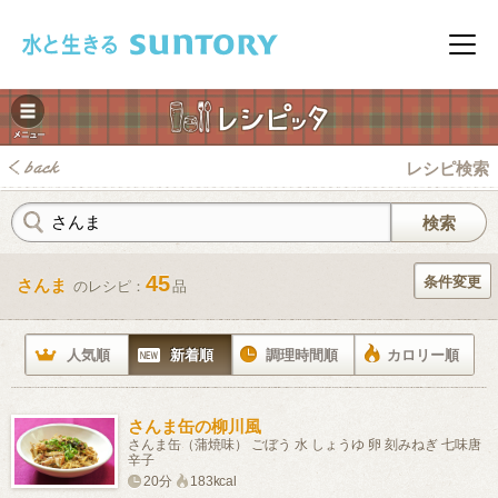
このページの本文へ移動
メニ
レシピ検索
45
条件変更
さんま
のレシピ：
品
みレシピ
人気順
新着順
調理時間順
カロリー順
さんま缶の柳川風
さんま缶（蒲焼味） ごぼう 水 しょうゆ 卵 刻みねぎ 七味唐
辛子
20分
183kcal