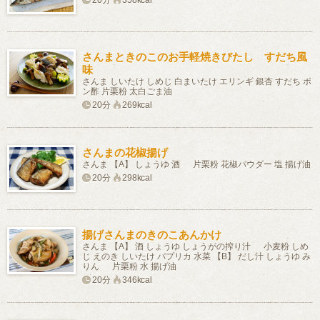
20分
358kcal
さんまときのこのお手軽焼きびたし すだち風
味
さんま しいたけ しめじ 白まいたけ エリンギ 銀杏 すだち ポ
ン酢 片栗粉 太白ごま油
20分
269kcal
さんまの花椒揚げ
さんま 【A】 しょうゆ 酒 片栗粉 花椒パウダー 塩 揚げ油
20分
298kcal
揚げさんまのきのこあんかけ
さんま 【A】 酒 しょうゆ しょうがの搾り汁 小麦粉 しめ
じ えのき しいたけ パプリカ 水菜 【B】 だし汁 しょうゆ み
りん 片栗粉 水 揚げ油
20分
346kcal