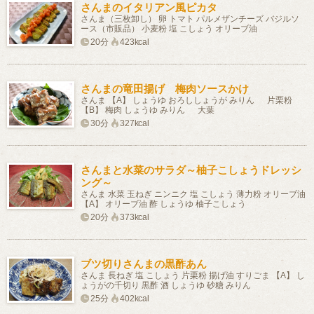
さんまのイタリアン風ピカタ
さんま（三枚卸し） 卵 トマト パルメザンチーズ バジルソ
ース（市販品） 小麦粉 塩 こしょう オリーブ油
20分
423kcal
さんまの竜田揚げ 梅肉ソースかけ
さんま 【A】 しょうゆ おろししょうが みりん 片栗粉
【B】 梅肉 しょうゆ みりん 大葉
30分
327kcal
さんまと水菜のサラダ～柚子こしょうドレッシ
ング～
さんま 水菜 玉ねぎ ニンニク 塩 こしょう 薄力粉 オリーブ油
【A】 オリーブ油 酢 しょうゆ 柚子こしょう
20分
373kcal
ブツ切りさんまの黒酢あん
さんま 長ねぎ 塩 こしょう 片栗粉 揚げ油 すりごま 【A】 し
ょうがの千切り 黒酢 酒 しょうゆ 砂糖 みりん
25分
402kcal