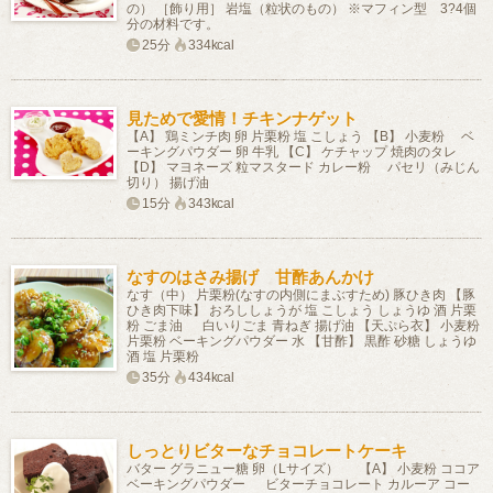
の） ［飾り用］ 岩塩（粒状のもの） ※マフィン型 3?4個
分の材料です。
25分
334kcal
見ためで愛情！チキンナゲット
【A】 鶏ミンチ肉 卵 片栗粉 塩 こしょう 【B】 小麦粉 ベ
ーキングパウダー 卵 牛乳 【C】 ケチャップ 焼肉のタレ
【D】 マヨネーズ 粒マスタード カレー粉 パセリ（みじん
切り） 揚げ油
15分
343kcal
なすのはさみ揚げ 甘酢あんかけ
なす（中） 片栗粉(なすの内側にまぶすため) 豚ひき肉 【豚
ひき肉下味】 おろししょうが 塩 こしょう しょうゆ 酒 片栗
粉 ごま油 白いりごま 青ねぎ 揚げ油 【天ぷら衣】 小麦粉
片栗粉 ベーキングパウダー 水 【甘酢】 黒酢 砂糖 しょうゆ
酒 塩 片栗粉
35分
434kcal
しっとりビターなチョコレートケーキ
バター グラニュー糖 卵（Lサイズ） 【A】 小麦粉 ココア
ベーキングパウダー ビターチョコレート カルーア コー