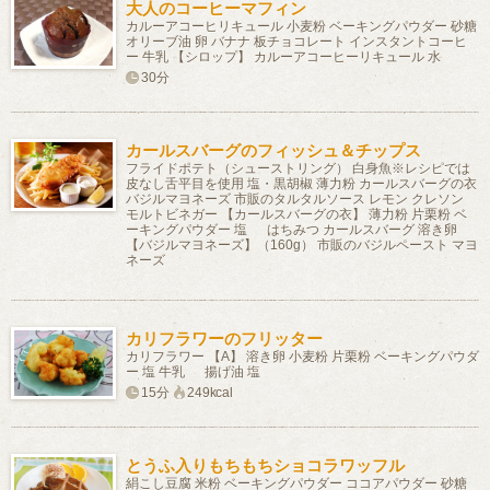
大人のコーヒーマフィン
カルーアコーヒリキュール 小麦粉 ベーキングパウダー 砂糖
オリーブ油 卵 バナナ 板チョコレート インスタントコーヒ
ー 牛乳 【シロップ】 カルーアコーヒーリキュール 水
30分
カールスバーグのフィッシュ＆チップス
フライドポテト（シューストリング） 白身魚※レシピでは
皮なし舌平目を使用 塩・黒胡椒 薄力粉 カールスバーグの衣
バジルマヨネーズ 市販のタルタルソース レモン クレソン
モルトビネガー 【カールスバーグの衣】 薄力粉 片栗粉 ベ
ーキングパウダー 塩 はちみつ カールスバーグ 溶き卵
【バジルマヨネーズ】（160g） 市販のバジルペースト マヨ
ネーズ
カリフラワーのフリッター
カリフラワー 【A】 溶き卵 小麦粉 片栗粉 ベーキングパウダ
ー 塩 牛乳 揚げ油 塩
15分
249kcal
とうふ入りもちもちショコラワッフル
絹こし豆腐 米粉 ベーキングパウダー ココアパウダー 砂糖