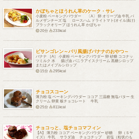
かぼちゃとほうれん草のケーク・サレ
小麦粉 ベーキングパウダー 〔A〕 卵 オリーブ油 牛乳 パ
ルメザンチーズ 塩 ロースハム ドライトマト(オイル漬け)
ブラックオリーブ ほうれん草 かぼちゃ
20分
233kcal
ビサンゴレン～バリ風揚げバナナのおやつ～
バナナ ［A］ 小麦粉 ベーキングパウダー 卵 砂糖 ココナッ
ツミルク 水 揚げ油 バニラアイスクリーム 黒糖シロップ
またはメイプルシロップ
15分
295kcal
チョコスコーン
薄力粉 塩 ベーキングパウダー ココア 三温糖 無塩バター 生
クリーム 卵黄 板チョコレート 牛乳
25分
811kcal
チョコっと、塩チョコマフィン
【A】 薄力粉 ココア ベーキングパウダー 砂糖 卵（Ｓサ
イズ） 牛乳 サラダ油 チョコチップ 岩塩（粒状のも