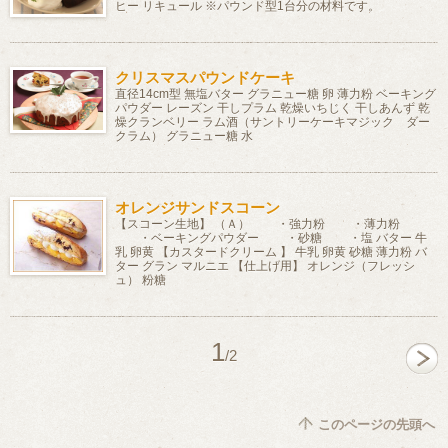
ヒー リキュール ※パウンド型1台分の材料です。
クリスマスパウンドケーキ
直径14cm型 無塩バター グラニュー糖 卵 薄力粉 ベーキング
パウダー レーズン 干しプラム 乾燥いちじく 干しあんず 乾
燥クランベリー ラム酒（サントリーケーキマジック ダー
クラム） グラニュー糖 水
オレンジサンドスコーン
【スコーン生地】 （Ａ） ・強力粉 ・薄力粉
・ベーキングパウダー ・砂糖 ・塩 バター 牛
乳 卵黄 【カスタードクリーム 】 牛乳 卵黄 砂糖 薄力粉 バ
ター グラン マルニエ 【仕上げ用】 オレンジ（フレッシ
ュ） 粉糖
1
/2
このページの先頭へ