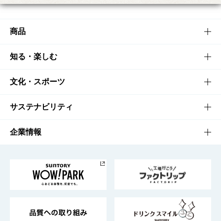
商品
商品TOP
知る・楽しむ
商品一覧
知る・楽しむTOP
文化・スポーツ
商品発売情報
キャンペーン
文化・スポーツTOP
サステナビリティ
栄養成分一覧
工場見学
サントリーホール
サステナビリティTOP
企業情報
お料理・お酒レシピ
サントリー美術館
トップメッセージ
企業情報TOP
地域情報
サントリーサンバーズ大阪
サントリーが考えるサステナビリティ経営
企業概要
東京サントリーサンゴリアス
ESG情報ポータル
グループ企業一覧