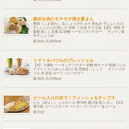
粗叩き肉のモチモチ焼き豚まん
豚肉（こま切れ） 塩 しょうが汁 みそ 青ねぎ 干ししいたけ
干ししいたけの戻し汁 米粉 ごま油 サラダ油 【皮】 米粉 片
栗粉 絹こし豆腐 塩 砂糖 ベーキングパウダー チンゲン菜
辛子しょうゆ
30分
392kcal
トマト＆バジルのプレッツェル
【A】 小麦粉 ベーキングパウダー 砂糖 粉チーズ 乾燥バジル
ドライトマト(みじん切り) 塩 荒挽きこしょう オリーブオ
イル 水 岩塩 ガーリックパウダー
30分
150kcal
ビール入りの衣で！フィッシュ＆チップス
たら（皮なし） じゃがいも 薄力粉 揚げ油 塩 レモン 【衣】
薄力粉 コーンスターチ ベーキングパウダー 塩 ビール
15分