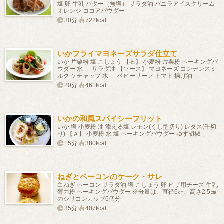
塩 卵 牛乳 バター（無塩） サラダ油 バニラアイスクリーム
オレンジ ココアパウダー
30分
722kcal
いかフライマヨネーズサラダ仕立て
いか 片栗粉 塩 こしょう 【衣】 小麦粉 片栗粉 ベーキングパ
ウダー 水 サラダ油 【ソース】 マヨネーズ コンデンスミ
ルク ケチャップ 水 ベビーリーフ トマト 揚げ油
20分
461kcal
いかの和風スパイシーフリット
いか 塩 小麦粉 油 添える塩 レモン(くし型切り) レタス(千切
り) 【Ａ】 小麦粉 水 塩 ベーキングパウダー ゆず胡椒
15分
380kcal
ねぎとベーコンのケーク・サレ
白ねぎ ベーコン サラダ油 塩 こしょう 卵 ピザ用チーズ 牛乳
薄力粉 ベーキングパウダー ※分量は、直径6㎝、高さ2.5㎝
のシリコンカップ6個分
35分
407kcal