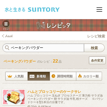
このページの本文へ移動
メニ
レシピ検索
22
条件変更
ベーキングパウダー
のレシピ：
品
みレシピ
人気順
新着順
調理時間順
カロリー順
ハムとブロッコリーのケークサレ
ハム ブロッコリー 玉ねぎ プロセスチーズ 薄力粉 サラダ油
ベーキングパウダー 卵 サラダ油 牛乳 粉チーズ ※パウン
ドケーキ型1本分の分量です。
70分
492kcal