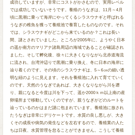
成功していますが、非常にコストがかさむので、実用レベル
では成功していないそうです。養殖のうなぎは、11月～4月
頃に黒潮に乗って海岸にやってくるシラスウナギと呼ばれる
うなぎの稚魚を獲って養殖池で養育したものなのです。それ
では、シラスウナギがどこから来ているのか？これは長い
間、謎とされていました。ところが2005年に、ようやく日本
の遥か南方のマリアナ諸島周辺の海域であることが確認され
ました。そして孵化後、徐々に大きくなりながら北赤道海流
に流され、台湾沖辺りで黒潮に乗り換え、冬に日本の海岸に
辿り着くのです。その頃のシラスウナギは、5～6㎝の細い透
明な紐のように見えます。それを養殖池に入れて育てていく
のです。天然のうなぎであれば、大きくなりながら川を遡
り、親になると今度は川を下って、遥か2000ｋｍ以上南の産
卵場所まで移動していくのですが、親うなぎがどのルートを
辿っているのかはまだ謎に包まれています。養殖池に放され
たうなぎは非常にデリケートです。水質の良し悪しが、大き
くその成長や病気の発生などを左右するので、養殖業の人た
ちは日夜、水質管理を怠ることができません。こうして養殖