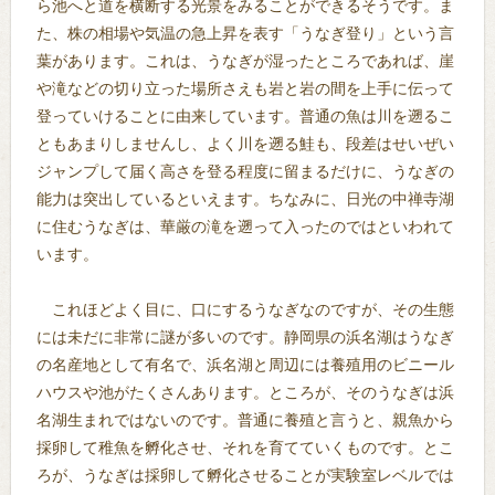
ら池へと道を横断する光景をみることができるそうです。ま
た、株の相場や気温の急上昇を表す「うなぎ登り」という言
葉があります。これは、うなぎが湿ったところであれば、崖
や滝などの切り立った場所さえも岩と岩の間を上手に伝って
登っていけることに由来しています。普通の魚は川を遡るこ
ともあまりしませんし、よく川を遡る鮭も、段差はせいぜい
ジャンプして届く高さを登る程度に留まるだけに、うなぎの
能力は突出しているといえます。ちなみに、日光の中禅寺湖
に住むうなぎは、華厳の滝を遡って入ったのではといわれて
います。
これほどよく目に、口にするうなぎなのですが、その生態
には未だに非常に謎が多いのです。静岡県の浜名湖はうなぎ
の名産地として有名で、浜名湖と周辺には養殖用のビニール
ハウスや池がたくさんあります。ところが、そのうなぎは浜
名湖生まれではないのです。普通に養殖と言うと、親魚から
採卵して稚魚を孵化させ、それを育てていくものです。とこ
ろが、うなぎは採卵して孵化させることが実験室レベルでは