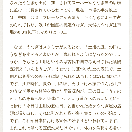
されたうなぎが出荷・加工されてスーパーやうなぎ屋の店頭
に並び、消費されているわけです。現在、市場の半分以上
は、中国、台湾、マレーシアから輸入したうなぎによって占
められており、残りが国産の養殖うなぎ。天然のうなぎは市
場の0.3％以下しかありません。
なぜ、うなぎはスタミナがあるとか、「土用の丑」の日に
うなぎを食べるとよいとか、言われるようになったのでしょ
うか。そもそも土用というのは古代中国で考え出された陰陽
五行説（いんようごぎょうせつ）に基づいた暦の表記で、土
用とは各季節の終わりに設けられた18もしくは19日間のこと
です。江戸時代、夏の土用の頃、売り上げ不振に悩んだ江戸
のうなぎ屋から相談を受けた平賀源内が、丑の日に「う」の
付くものを食べると身体にいいという昔からの言い伝えに引
っ掛け「今日は土用の丑の日」と書かれた紙をうなぎ屋の店
頭に張り出し、それに引かれた客が多く集まったのが始まり
です。これが日本における宣伝の始まりといわれています。
またこれは単なる宣伝効果だけでなく、体力を消耗する暑い