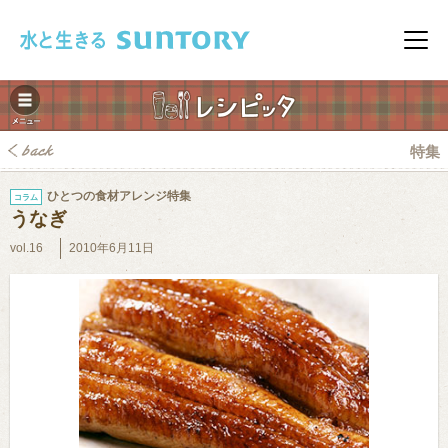
このページの本文へ移動
メニ
特集
ひとつの食材アレンジ特集
コラム
うなぎ
vol.16
2010年6月11日
みレシピ