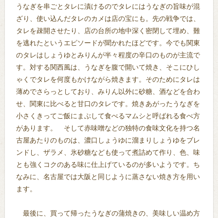
うなぎを串ごとタレに漬けるのでタレにはうなぎの旨味が混
ざり、使い込んだタレのカメは店の宝にも。先の戦争では、
タレを疎開させたり、店の台所の地中深く密閉して埋め、難
を逃れたというエピソードが聞かれたほどです。今でも関東
のタレはしょうゆとみりんが半々程度の辛口のものが主流で
す。対する関西風は、うなぎを腹で開いて焼き、そこにひし
ゃくでタレを何度もかけながら焼きます。そのためにタレは
薄めでさらっとしており、みりん以外に砂糖、酒などを合わ
せ、関東に比べると甘口のタレです。焼きあがったうなぎを
小さくきってご飯にまぶして食べるマムシと呼ばれる食べ方
があります。 そして赤味噌などの独特の食味文化を持つ名
古屋あたりのものは、濃口しょうゆに溜まりしょうゆをブレ
ンドし、ザラメ、氷砂糖なども使って煮詰めて作り、色、味
とも強くコクのある味に仕上げているのが多いようです。ち
なみに、名古屋では大阪と同じように蒸さない焼き方を用い
ます。
最後に、買って帰ったうなぎの蒲焼きの、美味しい温め方