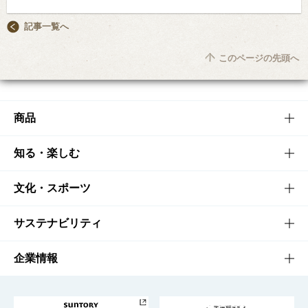
記事一覧へ
このページの先頭へ
商品
商品TOP
知る・楽しむ
商品一覧
知る・楽しむTOP
文化・スポーツ
商品発売情報
キャンペーン
文化・スポーツTOP
サステナビリティ
栄養成分一覧
工場見学
サントリーホール
サステナビリティTOP
企業情報
お料理・お酒レシピ
サントリー美術館
トップメッセージ
企業情報TOP