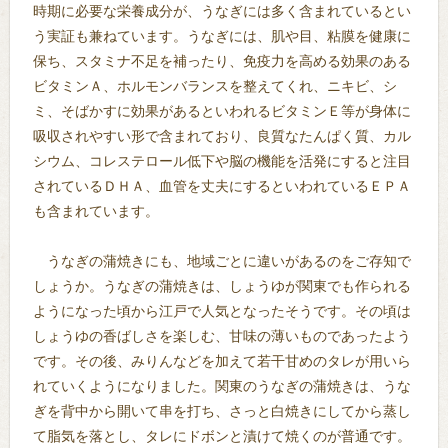
時期に必要な栄養成分が、うなぎには多く含まれているとい
う実証も兼ねています。うなぎには、肌や目、粘膜を健康に
保ち、スタミナ不足を補ったり、免疫力を高める効果のある
ビタミンＡ、ホルモンバランスを整えてくれ、ニキビ、シ
ミ、そばかすに効果があるといわれるビタミンＥ等が身体に
吸収されやすい形で含まれており、良質なたんぱく質、カル
シウム、コレステロール低下や脳の機能を活発にすると注目
されているＤＨＡ、血管を丈夫にするといわれているＥＰＡ
も含まれています。
うなぎの蒲焼きにも、地域ごとに違いがあるのをご存知で
しょうか。うなぎの蒲焼きは、しょうゆが関東でも作られる
ようになった頃から江戸で人気となったそうです。その頃は
しょうゆの香ばしさを楽しむ、甘味の薄いものであったよう
です。その後、みりんなどを加えて若干甘めのタレが用いら
れていくようになりました。関東のうなぎの蒲焼きは、うな
ぎを背中から開いて串を打ち、さっと白焼きにしてから蒸し
て脂気を落とし、タレにドボンと漬けて焼くのが普通です。