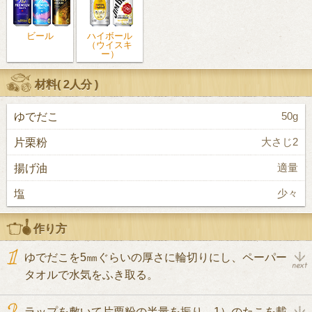
ビール
ハイボール
（ウイスキ
ー）
材料(
2人分
)
ゆでだこ
50g
片栗粉
大さじ2
揚げ油
適量
塩
少々
作り方
ゆでだこを5㎜ぐらいの厚さに輪切りにし、ペーパー
タオルで水気をふき取る。
ラップを敷いて片栗粉の半量を振り、1）のたこを載