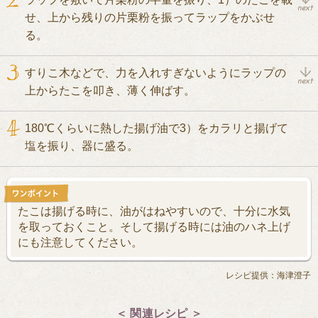
せ、上から残りの片栗粉を振ってラップをかぶせ
る。
すりこ木などで、力を入れすぎないようにラップの
上からたこを叩き、薄く伸ばす。
180℃くらいに熱した揚げ油で3）をカラリと揚げて
塩を振り、器に盛る。
たこは揚げる時に、油がはねやすいので、十分に水気
を取っておくこと。そして揚げる時には油のハネ上げ
にも注意してください。
レシピ提供：海津澄子
＜ 関連レシピ ＞