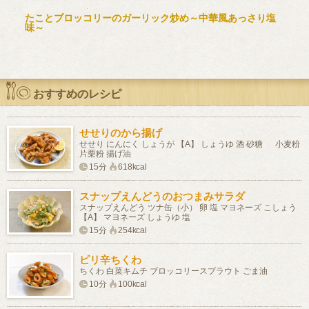
たことブロッコリーのガーリック炒め～中華風あっさり塩
味～
おすすめのレシピ
せせりのから揚げ
せせり にんにく しょうが 【A】 しょうゆ 酒 砂糖 小麦粉
片栗粉 揚げ油
15分
618kcal
スナップえんどうのおつまみサラダ
スナップえんどう ツナ缶（小） 卵 塩 マヨネーズ こしょう
【A】 マヨネーズ しょうゆ 塩
15分
254kcal
ピリ辛ちくわ
ちくわ 白菜キムチ ブロッコリースプラウト ごま油
10分
100kcal