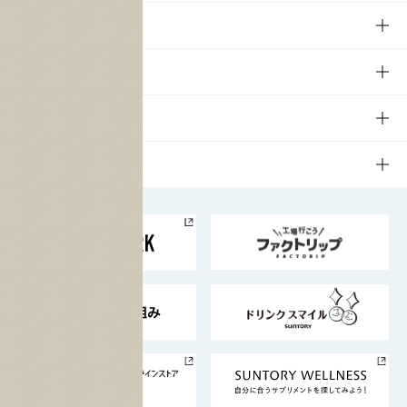
商品TOP
知る・楽しむ
商品一覧
知る・楽しむTOP
文化・スポーツ
商品発売情報
キャンペーン
文化・スポーツTOP
サステナビリティ
栄養成分一覧
工場見学
サントリーホール
サステナビリティTOP
企業情報
お料理・お酒レシピ
サントリー美術館
トップメッセージ
企業情報TOP
地域情報
サントリーサンバーズ大阪
サントリーが考えるサステナビリティ経営
企業概要
東京サントリーサンゴリアス
ESG情報ポータル
グループ企業一覧
サントリースポーツ
サステナビリティストーリーズ
事業所一覧
採用情報