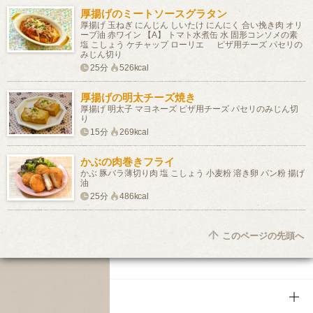
厚揚げのミートソースグラタン
厚揚げ 玉ねぎ にんじん しいたけ にんにく 合い挽き肉 オリ
ーブ油 赤ワイン 【A】 トマト水煮缶 水 固形コンソメの素
塩 こしょう ケチャップ ローリエ ピザ用チーズ パセリの
みじん切り
25分
526kcal
厚揚げの明太チーズ焼き
厚揚げ 明太子 マヨネーズ ピザ用チーズ パセリのみじん切
り
15分
269kcal
かぶの肉巻きフライ
かぶ 豚バラ薄切り肉 塩 こしょう 小麦粉 溶き卵 パン粉 揚げ
油
25分
486kcal
このページの先頭へ
商品