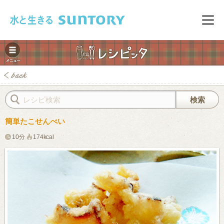
このページの本文へ移動
メニ
簡単たこせんべい
10分
174kcal
みレシピ