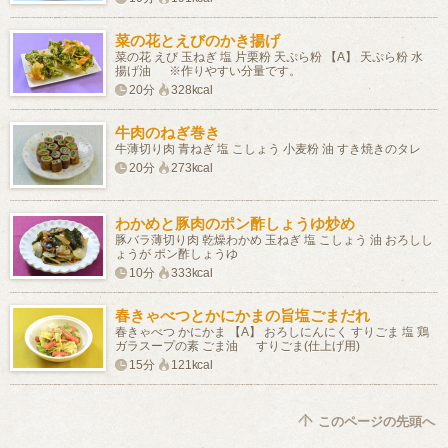
菜の花とえびのかき揚げ
菜の花 えび 玉ねぎ 塩 片栗粉 天ぷら粉 【A】 天ぷら粉 水
揚げ油 ※作りやすい分量です。
20分
328kcal
牛肉のねぎ巻き
牛薄切り肉 青ねぎ 塩 こしょう 小麦粉 油 すき焼きのタレ
20分
273kcal
わかめと豚肉のポン酢しょうゆ炒め
豚バラ薄切り肉 乾燥わかめ 玉ねぎ 塩 こしょう 油 おろしし
ょうが ポン酢しょうゆ
10分
333kcal
春きゃべつとかにかまの旨塩ごまだれ
春きゃべつ かにかま 【A】 おろしにんにく すりごま 塩 鶏
ガラスープの素 ごま油 すりごま(仕上げ用)
15分
121kcal
このページの先頭へ