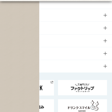
商品
商品TOP
知る・楽しむ
商品一覧
知る・楽しむTOP
文化・スポーツ
商品発売情報
キャンペーン
文化・スポーツTOP
サステナビリティ
栄養成分一覧
工場見学
サントリーホール
サステナビリティTOP
企業情報
お料理・お酒レシピ
サントリー美術館
トップメッセージ
企業情報TOP
地域情報
サントリーサンバーズ大阪
サントリーが考えるサステナビリティ経営
企業概要
東京サントリーサンゴリアス
ESG情報ポータル
グループ企業一覧