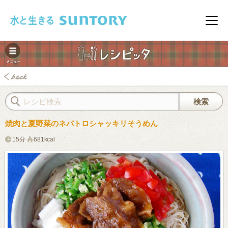
このページの本文へ移動
メニ
焼肉と夏野菜のネバトロシャッキリそうめん
15分
681kcal
みレシピ