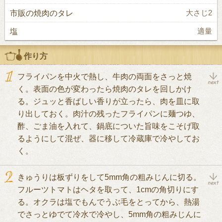
市販の焼肉のタレ
大さじ2
塩
適量
作り方
フライパンを中火で熱し、牛肉の両面をさっと焼
く。表面の色が変わったら焼肉のタレを回しかけ
る。ジュッと香ばしい香りが立ったら、肉を皿に取
り出しておく。肉汁の残ったフライパンに麺つゆ、
酢、ごま油を入れて、鍋底についた旨味をこそげ取
るようにして混ぜ、器に移して冷蔵庫で冷やしてお
く。
きゅうりは板ずりをして5mm角の粗みじんに切る。
フルーツトマトはヘタを取って、1cmの角切りにす
る。オクラは塩でもんでうぶ毛をとってから、熱湯
でさっとゆでて冷水で冷やし、5mm角の粗みじんに