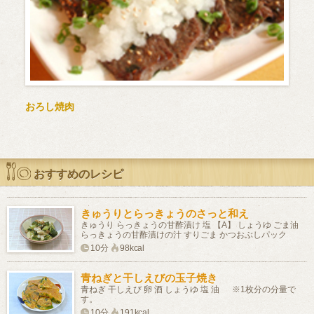
おろし焼肉
おすすめのレシピ
きゅうりとらっきょうのさっと和え
きゅうり らっきょうの甘酢漬け 塩 【A】 しょうゆ ごま油
らっきょうの甘酢漬けの汁 すりごま かつおぶしパック
10分
98kcal
青ねぎと干しえびの玉子焼き
青ねぎ 干しえび 卵 酒 しょうゆ 塩 油 ※1枚分の分量で
す。
10分
191kcal