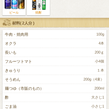
ビール
焼酎
材料(
2人分
)
牛肉・焼肉用
100g
オクラ
4本
長いも
200ｇ
フルーツトマト
小4個
きゅうり
１本
そうめん
200g（4束）
麺つゆ（市販のもの）
200ml
酢
大さじ1
ごま油
小さじ1