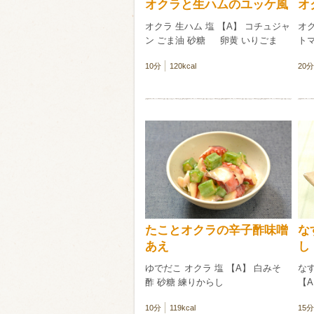
オクラと生ハムのユッケ風
オ
オクラ 生ハム 塩 【A】 コチュジャ
オク
ン ごま油 砂糖 卵黄 いりごま
トマ
10分
120kcal
20分
たことオクラの辛子酢味噌
な
あえ
し
ゆでだこ オクラ 塩 【A】 白みそ
なす
酢 砂糖 練りからし
【A
10分
119kcal
15分