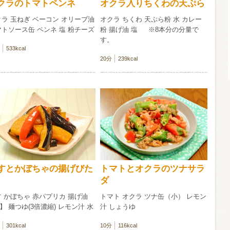
クラのトマトペンネ
オクラ入りちくわの天ぷら
ラ 玉ねぎ ベーコン オリーブ油
オクラ ちくわ 天ぷら粉 水 カレー
信州富士見町
トソース缶 ペンネ 塩 粉チーズ
粉 揚げ油 塩 ※8本分の分量で
ブリュット 2
す。
750ml瓶
2026年7月
533kcal
20分
239kcal
すとかぼちゃの揚げびた
トマトとオクラのツナサラ
ダ
 かぼちゃ 赤パプリカ 揚げ油
トマト オクラ ツナ缶（小） レモン
】 麺つゆ(3倍濃縮) レモン汁 水
汁 しょうゆ
301kcal
10分
116kcal