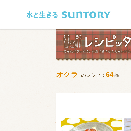
このページの本文へ移動
オクラ
64
のレシピ：
品
和食
洋食
フレンチ
アジア・エス
肉
魚介類
卵・乳製品
豆腐・豆類
お米・麺
その他