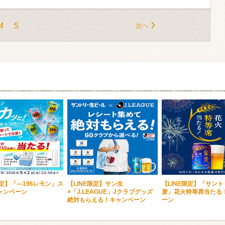
4
5
次へ
限定】「―196レモン」ス
【LINE限定】サン生
【LINE限定】「サン
ャンペーン
×「J.LEAGUE」Jクラブグッズ
麦」花火特等席当たる
絶対もらえる！キャンペーン
ーン