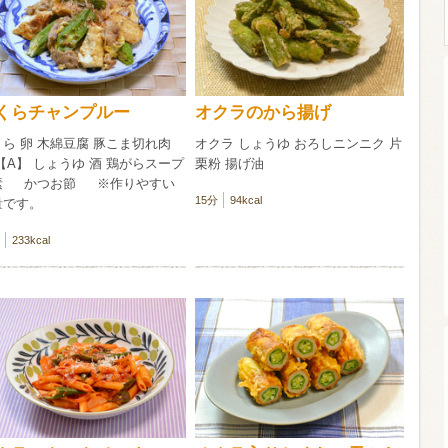
ウイスキー）
ウイスキー・ブランデー
焼酎
くらチャンプルー
オクラのから揚げ
ら 卵 木綿豆腐 豚こま切れ肉
オクラ しょうゆ おろしニンニク 片
検索
【A】 しょうゆ 酒 鶏がらスープ
栗粉 揚げ油
素 かつお節 ※作りやすい
15分
94kcal
量です。
233kcal