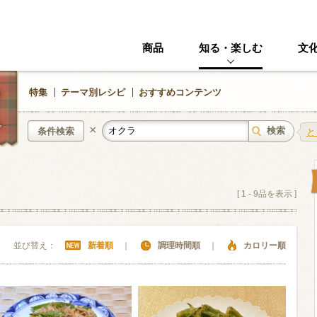
商品
知る・楽しむ
文
特集
テーマ別レシピ
おすすめコンテンツ
×
条件検索
と
中華風
イタリアン
[
1
-
9
品を表示 ]
ニック
その他・創作料理
スイーツ
並び替え：
新着順
｜
調理時間順
｜
カロリー順
野菜・いも類
きのこ
加工食品系
くだもの