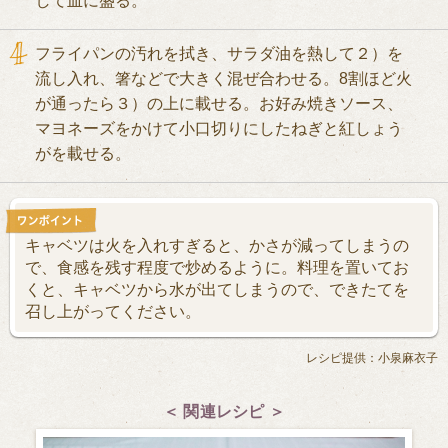
して皿に盛る。
フライパンの汚れを拭き、サラダ油を熱して２）を
流し入れ、箸などで大きく混ぜ合わせる。8割ほど火
が通ったら３）の上に載せる。お好み焼きソース、
マヨネーズをかけて小口切りにしたねぎと紅しょう
がを載せる。
キャベツは火を入れすぎると、かさが減ってしまうの
で、食感を残す程度で炒めるように。料理を置いてお
くと、キャベツから水が出てしまうので、できたてを
召し上がってください。
レシピ提供：小泉麻衣子
＜ 関連レシピ ＞