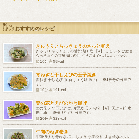
おすすめのレシピ
きゅうりとらっきょうのさっと和え
きゅうり らっきょうの甘酢漬け 塩 【A】 しょうゆ ごま油
らっきょうの甘酢漬けの汁 すりごま かつおぶしパック
10分
98kcal
青ねぎと干しえびの玉子焼き
青ねぎ 干しえび 卵 酒 しょうゆ 塩 油 ※1枚分の分量で
す。
10分
191kcal
菜の花とえびのかき揚げ
菜の花 えび 玉ねぎ 塩 片栗粉 天ぷら粉 【A】 天ぷら粉 水
揚げ油 ※作りやすい分量です。
20分
328kcal
牛肉のねぎ巻き
牛薄切り肉 青ねぎ 塩 こしょう 小麦粉 油 すき焼きのタレ