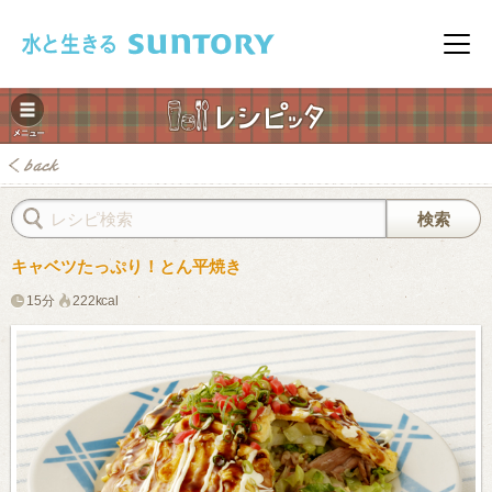
このページの本文へ移動
メニ
キャベツたっぷり！とん平焼き
15分
222kcal
みレシピ