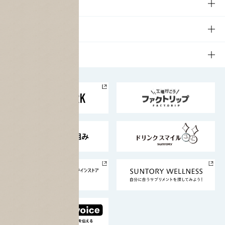
商品一覧
知る・楽しむTOP
文化・スポーツ
商品発売情報
キャンペーン
文化・スポーツTOP
サステナビリティ
栄養成分一覧
工場見学
サントリーホール
サステナビリティTOP
企業情報
お料理・お酒レシピ
サントリー美術館
トップメッセージ
企業情報TOP
地域情報
サントリーサンバーズ大阪
サントリーが考えるサステナビリティ経営
企業概要
東京サントリーサンゴリアス
ESG情報ポータル
グループ企業一覧
サントリースポーツ
サステナビリティストーリーズ
事業所一覧
採用情報