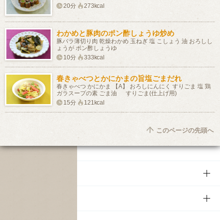
20分
273kcal
わかめと豚肉のポン酢しょうゆ炒め
豚バラ薄切り肉 乾燥わかめ 玉ねぎ 塩 こしょう 油 おろしし
ょうが ポン酢しょうゆ
10分
333kcal
春きゃべつとかにかまの旨塩ごまだれ
春きゃべつ かにかま 【A】 おろしにんにく すりごま 塩 鶏
ガラスープの素 ごま油 すりごま(仕上げ用)
15分
121kcal
このページの先頭へ
商品
商品TOP
知る・楽しむ