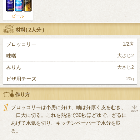
ビール
材料(
2人分
)
ブロッコリー
1/2房
味噌
大さじ2
みりん
大さじ2
ピザ用チーズ
20g
作り方
ブロッコリーは小房に分け、軸は分厚く皮をむき、
一口大に切る。これを熱湯で30秒ほどゆで、ざるに
あげて水気を切り、キッチンペーパーで水分を取
る。