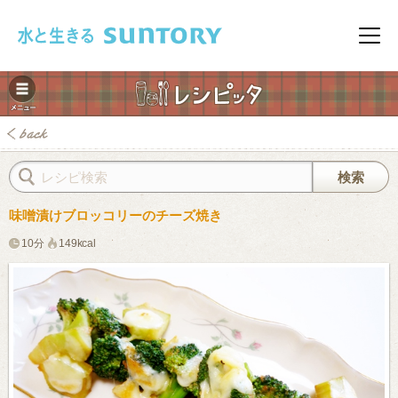
このページの本文へ移動
メニ
味噌漬けブロッコリーのチーズ焼き
10分
149kcal
みレシピ