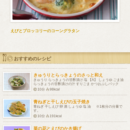
えびとブロッコリーのコーングラタン
おすすめのレシピ
きゅうりとらっきょうのさっと和え
きゅうり らっきょうの甘酢漬け 塩 【A】 しょうゆ ごま油
らっきょうの甘酢漬けの汁 すりごま かつおぶしパック
10分
98kcal
青ねぎと干しえびの玉子焼き
青ねぎ 干しえび 卵 酒 しょうゆ 塩 油 ※1枚分の分量で
す。
10分
191kcal
菜の花とえびのかき揚げ