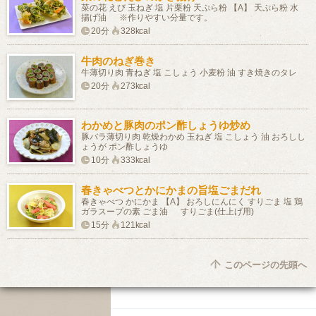
菜の花 えび 玉ねぎ 塩 片栗粉 天ぷら粉 【A】 天ぷら粉 水
揚げ油 ※作りやすい分量です。
20分
328kcal
牛肉のねぎ巻き
牛薄切り肉 青ねぎ 塩 こしょう 小麦粉 油 すき焼きのタレ
20分
273kcal
わかめと豚肉のポン酢しょうゆ炒め
豚バラ薄切り肉 乾燥わかめ 玉ねぎ 塩 こしょう 油 おろしし
ょうが ポン酢しょうゆ
10分
333kcal
春きゃべつとかにかまの旨塩ごまだれ
春きゃべつ かにかま 【A】 おろしにんにく すりごま 塩 鶏
ガラスープの素 ごま油 すりごま(仕上げ用)
15分
121kcal
このページの先頭へ