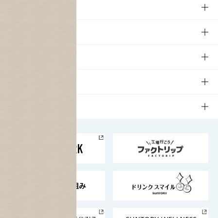
商品
商品TOP
知る・楽しむ
商品一覧
知る・楽しむTOP
文化・スポーツ
商品発売情報
キャンペーン
文化・スポーツTOP
サステナビリティ
栄養成分一覧
工場見学
サントリーホール
サステナビリティTOP
企業情報
お料理・お酒レシピ
サントリー美術館
トップメッセージ
企業情報TOP
地域情報
サントリーサンバーズ大阪
サントリーが考えるサステナビリティ経営
企業概要
東京サントリーサンゴリアス
ESG情報ポータル
グループ企業一覧
サントリースポーツ
サステナビリティストーリーズ
事業所一覧