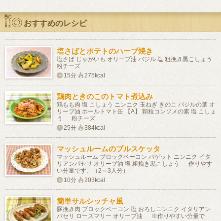
おすすめのレシピ
塩さばとポテトのハーブ焼き
塩さば じゃがいも オリーブ油 バジル 塩 粗挽き黒こしょう
粉チーズ
15分
275kcal
鶏肉ときのこのトマト煮込み
鶏もも肉 塩 こしょう ニンニク 玉ねぎ きのこ バジルの葉 オ
リーブ油 ホールトマト缶 【A】 顆粒コンソメの素 塩 こしょ
う 粉チーズ
25分
384kcal
マッシュルームのブルスケッタ
マッシュルーム ブロックベーコン バゲット ニンニク イタ
リアンパセリ オリーブ油 塩 粗挽き黒こしょう 作りやす
い分量です。（2～3人分）
10分
203kcal
簡単サルシッチャ風
豚挽き肉 ブロックベーコン 塩 おろしニンニク イタリアン
パセリ ローズマリー オリーブ油 ※作りやすい分量で