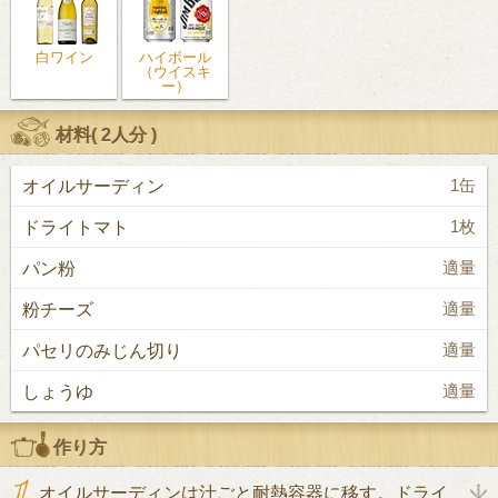
白ワイン
ハイボール
（ウイスキ
ー）
材料(
2人分
)
オイルサーディン
1缶
ドライトマト
1枚
パン粉
適量
粉チーズ
適量
パセリのみじん切り
適量
しょうゆ
適量
作り方
オイルサーディンは汁ごと耐熱容器に移す。ドライ