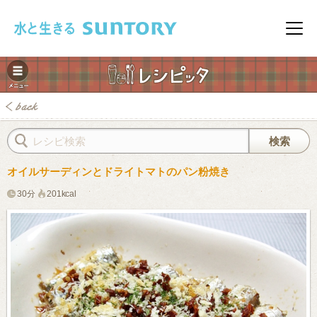
このページの本文へ移動
メニ
オイルサーディンとドライトマトのパン粉焼き
30分
201kcal
みレシピ