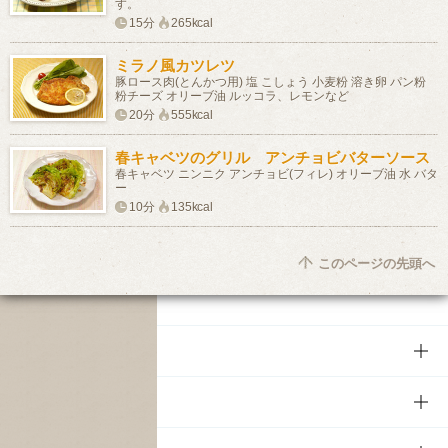
す。
15分
265kcal
ミラノ風カツレツ
豚ロース肉(とんかつ用) 塩 こしょう 小麦粉 溶き卵 パン粉
粉チーズ オリーブ油 ルッコラ、レモンなど
20分
555kcal
春キャベツのグリル アンチョビバターソース
春キャベツ ニンニク アンチョビ(フィレ) オリーブ油 水 バタ
ー
10分
135kcal
このページの先頭へ
商品
商品TOP
知る・楽しむ