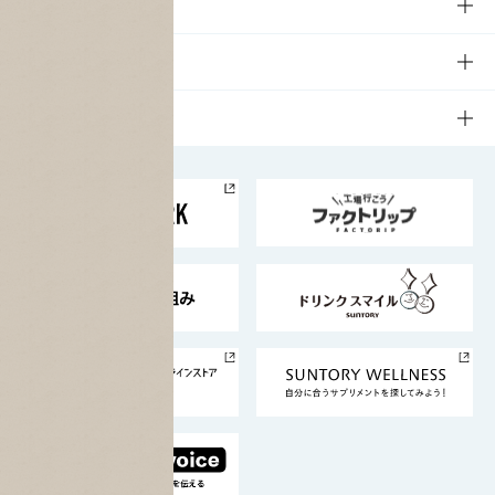
商品一覧
知る・楽しむTOP
文化・スポーツ
商品発売情報
キャンペーン
文化・スポーツTOP
サステナビリティ
栄養成分一覧
工場見学
サントリーホール
サステナビリティTOP
企業情報
お料理・お酒レシピ
サントリー美術館
トップメッセージ
企業情報TOP
地域情報
サントリーサンバーズ大阪
サントリーが考えるサステナビリティ経営
企業概要
東京サントリーサンゴリアス
ESG情報ポータル
グループ企業一覧
サントリースポーツ
サステナビリティストーリーズ
事業所一覧
採用情報