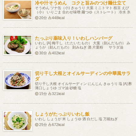
冷や汁そうめん コクと旨みのつけ麺仕立て
そうめん ツナ缶（小) きゅうり 大葉 ミニトマト 枝豆 えび
（小） いりごま 合わせ味噌 麺つゆ（ストレート） 冷水 氷
20分
448kcal
たっぷり薬味入り！いわしハンバーグ
いわし [A] 梅干し（たたいたもの） 大葉（刻んだもの） み
ょうが（刻んだもの） 刻みねぎ 酒 片栗粉 サラダ油
30分
402kcal
切り干し大根とオイルサーディンの中華風サラ
ダ
切り干し大根 オイルサーディン にんじん きゅうり 塩 [A] 酢
薄口しょうゆ ゴマ油 砂糖 塩
15分
321kcal
しょうがたっぷりいわし飯
いわし しょうが 米 しょうゆ 酒 白だし 塩 万能ねぎ
25分
672kcal