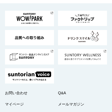
お料理・お酒レシピ
サントリー美術館
トップメッセージ
企業情報TOP
地域情報
サントリーサンバーズ大阪
サントリーが考えるサステナビリティ経営
企業概要
東京サントリーサンゴリアス
ESG情報ポータル
グループ企業一覧
サントリースポーツ
サステナビリティストーリーズ
事業所一覧
採用情報
お問い合わせ
Q&A
マイページ
メールマガジン