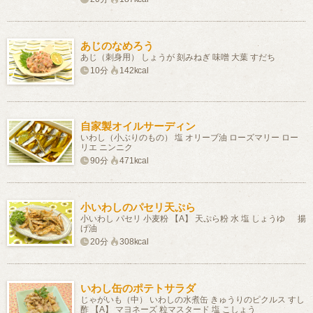
あじのなめろう
あじ（刺身用） しょうが 刻みねぎ 味噌 大葉 すだち
10分
142kcal
自家製オイルサーディン
いわし（小ぶりのもの） 塩 オリーブ油 ローズマリー ロー
リエ ニンニク
90分
471kcal
小いわしのパセリ天ぷら
小いわし パセリ 小麦粉 【A】 天ぷら粉 水 塩 しょうゆ 揚
げ油
20分
308kcal
いわし缶のポテトサラダ
じゃがいも（中） いわしの水煮缶 きゅうりのピクルス すし
酢 【A】 マヨネーズ 粒マスタード 塩 こしょう