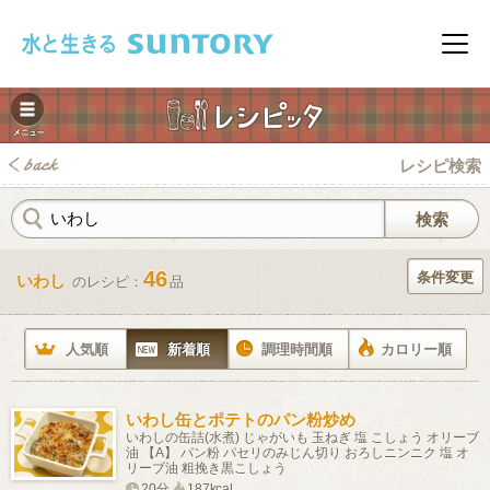
このページの本文へ移動
メニ
レシピ検索
46
条件変更
いわし
のレシピ：
品
みレシピ
人気順
新着順
調理時間順
カロリー順
いわし缶とポテトのパン粉炒め
いわしの缶詰(水煮) じゃがいも 玉ねぎ 塩 こしょう オリーブ
油 【A】 パン粉 パセリのみじん切り おろしニンニク 塩 オ
リーブ油 粗挽き黒こしょう
20分
187kcal