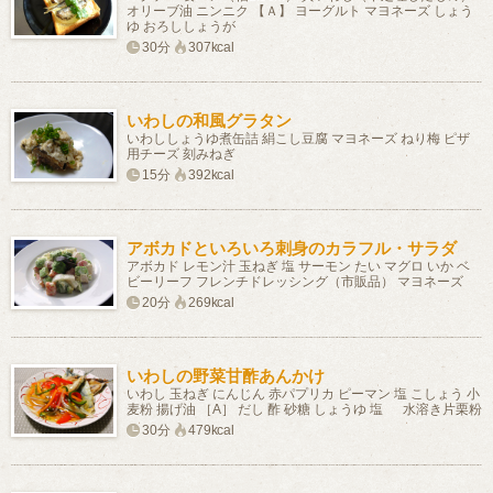
オリーブ油 ニンニク 【Ａ】 ヨーグルト マヨネーズ しょう
ゆ おろししょうが
30分
307kcal
いわしの和風グラタン
いわししょうゆ煮缶詰 絹こし豆腐 マヨネーズ ねり梅 ピザ
用チーズ 刻みねぎ
15分
392kcal
アボカドといろいろ刺身のカラフル・サラダ
アボカド レモン汁 玉ねぎ 塩 サーモン たい マグロ いか ベ
ビーリーフ フレンチドレッシング（市販品） マヨネーズ
20分
269kcal
いわしの野菜甘酢あんかけ
いわし 玉ねぎ にんじん 赤パプリカ ピーマン 塩 こしょう 小
麦粉 揚げ油 ［A］ だし 酢 砂糖 しょうゆ 塩 水溶き片栗粉
30分
479kcal