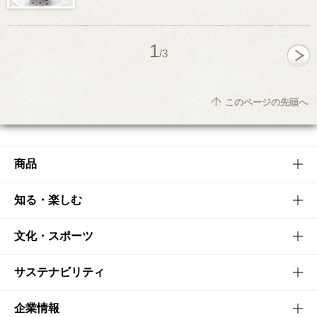
1
/3
このページの先頭へ
商品
商品TOP
知る・楽しむ
商品一覧
知る・楽しむTOP
文化・スポーツ
商品発売情報
キャンペーン
文化・スポーツTOP
サステナビリティ
栄養成分一覧
工場見学
サントリーホール
サステナビリティTOP
企業情報