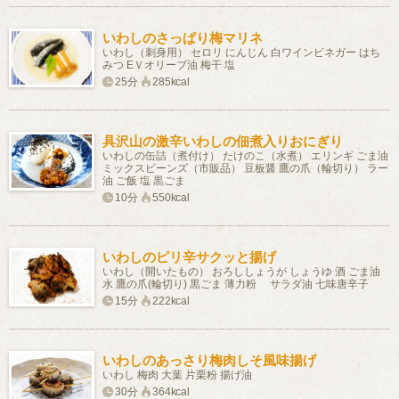
いわしのさっぱり梅マリネ
いわし（刺身用） セロリ にんじん 白ワインビネガー はち
みつ EＶオリーブ油 梅干 塩
25分
285kcal
具沢山の激辛いわしの佃煮入りおにぎり
いわしの缶詰（煮付け） たけのこ（水煮） エリンギ ごま油
ミックスビーンズ（市販品） 豆板醤 鷹の爪（輪切り） ラー
油 ご飯 塩 黒ごま
10分
550kcal
いわしのピリ辛サクッと揚げ
いわし（開いたもの） おろししょうが しょうゆ 酒 ごま油
水 鷹の爪(輪切り) 黒ごま 薄力粉 サラダ油 七味唐辛子
15分
222kcal
いわしのあっさり梅肉しそ風味揚げ
いわし 梅肉 大葉 片栗粉 揚げ油
30分
364kcal