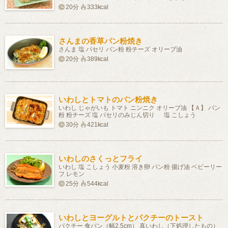
20分
333kcal
さんまの香草パン粉焼き
さんま 塩 パセリ パン粉 粉チーズ オリーブ油
20分
389kcal
いわしとトマトのパン粉焼き
いわし じゃがいも トマト ニンニク オリーブ油 【Ａ】 パン
粉 粉チーズ 塩 パセリのみじん切り 塩 こしょう
30分
421kcal
いわしのさくっとフライ
いわし 塩 こしょう 小麦粉 溶き卵 パン粉 揚げ油 ベビーリー
フ レモン
25分
544kcal
いわしとヨーグルトとパクチーのトースト
パクチー 食パン（幅2.5cm） 真いわし（下処理したもの）