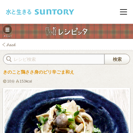
このページの本文へ移動
メニ
きのこと鶏ささ身のピリ辛ごま和え
10分
153kcal
みレシピ