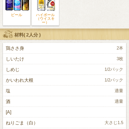
ビール
ハイボール
（ウイスキ
ー）
材料(
2人分
)
鶏ささ身
2本
しいたけ
3枚
しめじ
1/2パック
かいわれ大根
1/2パック
塩
適量
酒
適量
[A]
ねりごま（白）
大さじ1.5