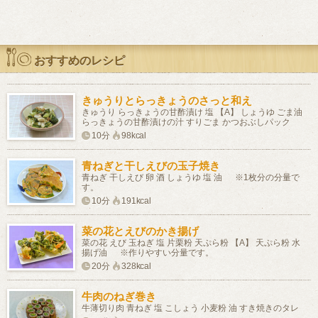
おすすめのレシピ
きゅうりとらっきょうのさっと和え
きゅうり らっきょうの甘酢漬け 塩 【A】 しょうゆ ごま油
らっきょうの甘酢漬けの汁 すりごま かつおぶしパック
10分
98kcal
青ねぎと干しえびの玉子焼き
青ねぎ 干しえび 卵 酒 しょうゆ 塩 油 ※1枚分の分量で
す。
10分
191kcal
菜の花とえびのかき揚げ
菜の花 えび 玉ねぎ 塩 片栗粉 天ぷら粉 【A】 天ぷら粉 水
揚げ油 ※作りやすい分量です。
20分
328kcal
牛肉のねぎ巻き
牛薄切り肉 青ねぎ 塩 こしょう 小麦粉 油 すき焼きのタレ