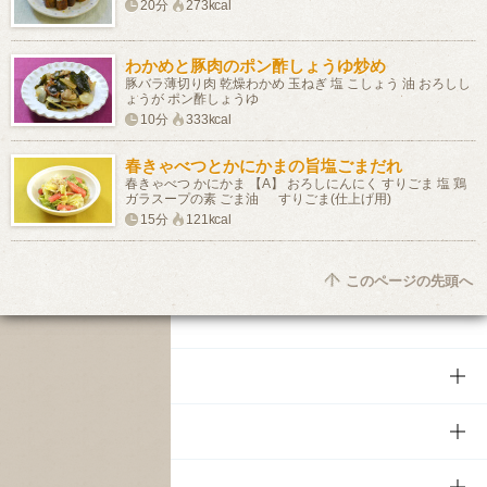
20分
273kcal
わかめと豚肉のポン酢しょうゆ炒め
豚バラ薄切り肉 乾燥わかめ 玉ねぎ 塩 こしょう 油 おろしし
ょうが ポン酢しょうゆ
10分
333kcal
春きゃべつとかにかまの旨塩ごまだれ
春きゃべつ かにかま 【A】 おろしにんにく すりごま 塩 鶏
ガラスープの素 ごま油 すりごま(仕上げ用)
15分
121kcal
このページの先頭へ
商品
商品TOP
知る・楽しむ
商品一覧
知る・楽しむTOP
文化・スポーツ