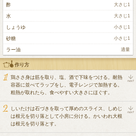
酢
大さじ1
水
大さじ1
しょうゆ
小さじ1
砂糖
小さじ1
ラー油
適量
作り方
鶏ささ身は筋を取り、塩、酒で下味をつける。耐熱
容器に並べてラップをし、電子レンジで加熱する。
粗熱が取れたら、食べやすい大きさにほぐす。
しいたけは石づきを取って厚めのスライス、しめじ
は根元を切り落として小房に分ける。かいわれ大根
は根元を切り落とす。