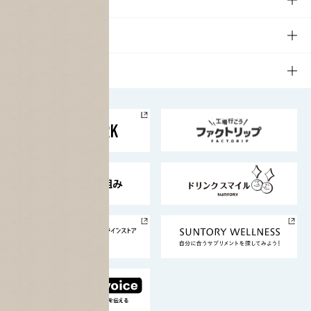
商品発売情報
キャンペーン
文化・スポーツTOP
サステナビリティ
栄養成分一覧
工場見学
サントリーホール
サステナビリティTOP
企業情報
お料理・お酒レシピ
サントリー美術館
トップメッセージ
企業情報TOP
地域情報
サントリーサンバーズ大阪
サントリーが考えるサステナビリティ経営
企業概要
東京サントリーサンゴリアス
ESG情報ポータル
グループ企業一覧
サントリースポーツ
サステナビリティストーリーズ
事業所一覧
採用情報