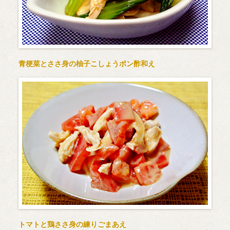
青梗菜とささ身の柚子こしょうポン酢和え
トマトと鶏ささ身の練りごまあえ