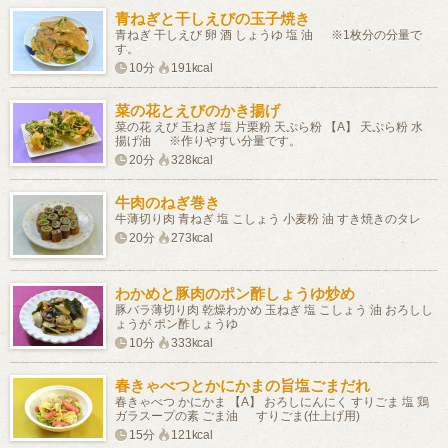
青ねぎと干しえびの玉子焼き
青ねぎ 干しえび 卵 酒 しょうゆ 塩 油 ※1枚分の分量で
す。
10分
191kcal
菜の花とえびのかき揚げ
菜の花 えび 玉ねぎ 塩 片栗粉 天ぷら粉 【A】 天ぷら粉 水
揚げ油 ※作りやすい分量です。
20分
328kcal
牛肉のねぎ巻き
牛薄切り肉 青ねぎ 塩 こしょう 小麦粉 油 すき焼きのタレ
20分
273kcal
わかめと豚肉のポン酢しょうゆ炒め
豚バラ薄切り肉 乾燥わかめ 玉ねぎ 塩 こしょう 油 おろしし
ょうが ポン酢しょうゆ
10分
333kcal
春きゃべつとかにかまの旨塩ごまだれ
春きゃべつ かにかま 【A】 おろしにんにく すりごま 塩 鶏
ガラスープの素 ごま油 すりごま(仕上げ用)
15分
121kcal