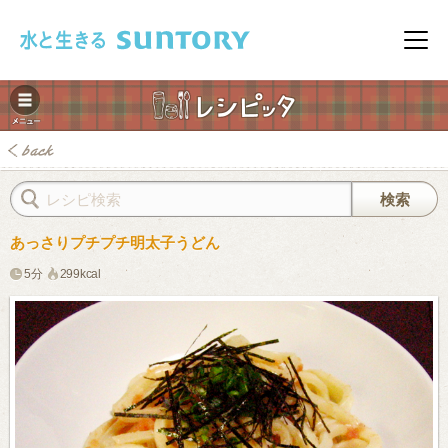
このページの本文へ移動
メニ
あっさりプチプチ明太子うどん
5分
299kcal
みレシピ