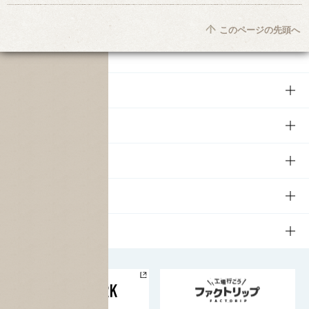
このページの先頭へ
商品
商品TOP
知る・楽しむ
商品一覧
知る・楽しむTOP
文化・スポーツ
商品発売情報
キャンペーン
文化・スポーツTOP
サステナビリティ
栄養成分一覧
工場見学
サントリーホール
サステナビリティTOP
企業情報
お料理・お酒レシピ
サントリー美術館
トップメッセージ
企業情報TOP
地域情報
サントリーサンバーズ大阪
サントリーが考えるサステナビリティ経営
企業概要