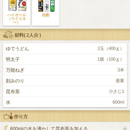
ハイボール
焼酎
（ウイスキ
ー）
材料(
2人分
)
ゆでうどん
2玉（400ｇ）
明太子
1腹（100ｇ）
万能ねぎ
3本
刻みのり
適量
昆布茶
小さじ1
水
600ml
作り方
600mlの水を沸かして昆布茶を加える。