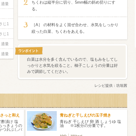
ちくわは縦半分に切り、5mm幅の斜め切りにす
適量
る。
信州富士見町
ブリュット 2
さじ1
750ml瓶
2026年7月
［A］ の材料をよく混ぜ合わせ、水気をしっかり
絞った白菜、ちくわをあえる。
さじ1
適量
適量
白菜は水分を多く含んでいるので、塩もみをしてし
っかりと水気を絞ること。柚子こしょうの分量は好
みで調節してください。
レシピ提供：
坊垣茜
さっと和え
青ねぎと干しえびの玉子焼き
甘酢漬け 塩
青ねぎ 干しえび 卵 酒 しょうゆ 塩
 らっきょうの
油 ※1枚分の分量です。
 かつおぶしパ
10分
191kcal