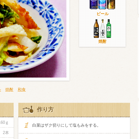
ビール
ウイスキー）
ウイスキー・ブランデー
焼酎
焼酎
検索
ル
焼酎
和食
作り方
160ｇ
白菜はザク切りにして塩もみをする。
2本