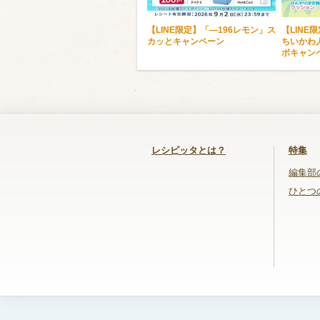
【LINE限定】「―196レモン」ス
【LINE
カッとキャンペーン
ちいかわ
ボキャン
レシピッタとは？
特集
編集部
ひとつ