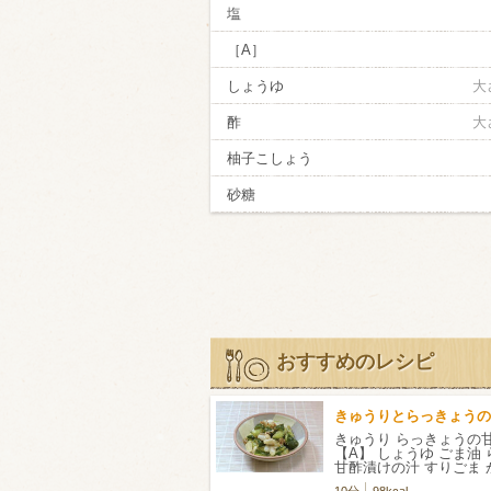
塩
［A］
しょうゆ
大
酢
大
柚子こしょう
砂糖
おすすめのレシピ
きゅうりとらっきょうの
きゅうり らっきょうの
【A】 しょうゆ ごま油
甘酢漬けの汁 すりごま
ック
10分
98kcal