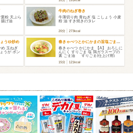
牛肉のねぎ巻き
片栗粉 天ぷら
牛薄切り肉 青ねぎ 塩 こしょう 小麦
水 揚げ油
粉 油 すき焼きのタレ
20分
273kcal
ょうゆ炒め
春きゃべつとかにかまの旨塩ごまだれ
かめ 玉ねぎ
春きゃべつ かにかま 【A】 おろしに
しょうが ポン
んにく すりごま 塩 鶏ガラスープの
素 ごま油 すりごま(仕上げ用)
15分
121kcal