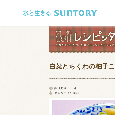
このページの本文へ移動
白菜とちくわの柚子
和食
洋食
フレンチ
アジア・エス
調理時間：
10分
カロリー：
58kcal
肉
魚介類
卵・乳製品
豆腐・豆類
お米・麺
その他