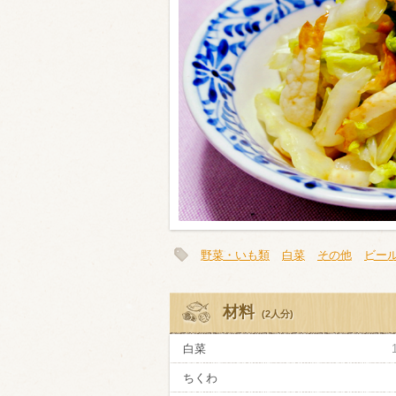
類・穀物
ビール
ハイボール（
赤ワイン
白ワイン
野菜・いも類
白菜
その他
ビー
材料
(2人分)
白菜
ちくわ