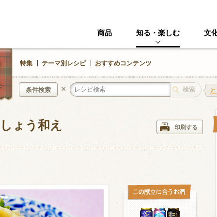
商品
知る・楽しむ
文
特集
テーマ別レシピ
おすすめコンテンツ
×
条件検索
と
こしょう和え
中華風
イタリアン
印刷する
ニック
その他・創作料理
スイーツ
野菜・いも類
きのこ
加工食品系
くだもの