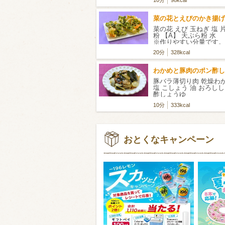
菜の花とえびのかき揚げ
菜の花 えび 玉ねぎ 塩 
粉 【A】 天ぷら粉 
※作りやすい分量です。
20分
328kcal
わかめと豚肉のポン酢し
豚バラ薄切り肉 乾燥わ
塩 こしょう 油 おろし
酢しょうゆ
10分
333kcal
おとくなキャンペーン