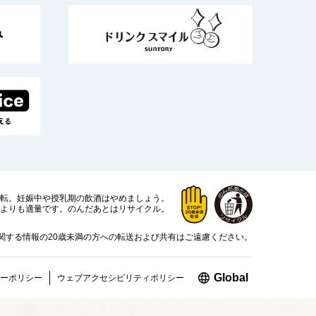
運転。
妊娠中や授乳期の飲酒はやめましょう。
よりも適量です。
のんだあとはリサイクル。
関する情報の20歳未満の方への転送および共有はご遠慮ください。
新しいウィン
Global
ーポリシー
ウェブアクセシビリティ
ポリシー