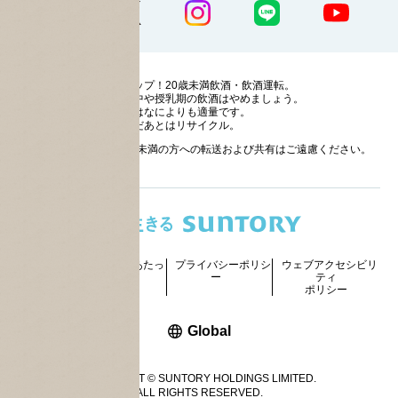
ストップ！20歳未満飲酒・飲酒運転。
妊娠中や授乳期の飲酒はやめましょう。
お酒はなによりも適量です。
のんだあとはリサイクル。
お酒に関する情報の20歳未満の方への転送および共有はご遠慮ください。
サイトマッ
ご利用にあたっ
プライバシーポリシ
ウェブアクセシビリ
プ
て
ー
ティ
ポリシー
新しいウィンドウで開く
Global
COPYRIGHT © SUNTORY HOLDINGS LIMITED.
ALL RIGHTS RESERVED.