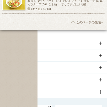
春きゃべつ かにかま 【A】 おろしにんにく すりごま 塩 鶏
ガラスープの素 ごま油 すりごま(仕上げ用)
15分
121kcal
このページの先頭へ
商品
商品TOP
知る・楽しむ
商品一覧
知る・楽しむTOP
文化・スポーツ
商品発売情報
キャンペーン
文化・スポーツTOP
サステナビリティ
栄養成分一覧
工場見学
サントリーホール
サステナビリティTOP
企業情報
お料理・お酒レシピ
サントリー美術館
トップメッセージ
企業情報TOP