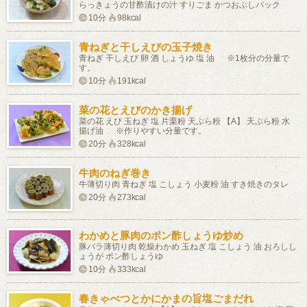
らっきょうの甘酢漬けの汁 すりごま かつおぶしパック
10分
98kcal
青ねぎと干しえびの玉子焼き
青ねぎ 干しえび 卵 酒 しょうゆ 塩 油 ※1枚分の分量で
す。
10分
191kcal
菜の花とえびのかき揚げ
菜の花 えび 玉ねぎ 塩 片栗粉 天ぷら粉 【A】 天ぷら粉 水
揚げ油 ※作りやすい分量です。
20分
328kcal
牛肉のねぎ巻き
牛薄切り肉 青ねぎ 塩 こしょう 小麦粉 油 すき焼きのタレ
20分
273kcal
わかめと豚肉のポン酢しょうゆ炒め
豚バラ薄切り肉 乾燥わかめ 玉ねぎ 塩 こしょう 油 おろしし
ょうが ポン酢しょうゆ
10分
333kcal
春きゃべつとかにかまの旨塩ごまだれ