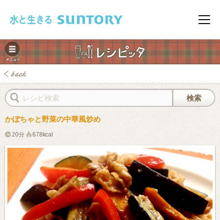
このページの本文へ移動
メニ
かぼちゃと野菜の中華風炒め
20分
678kcal
みレシピ