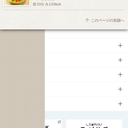
10分
132kcal
このページの先頭へ
商品
商品TOP
知る・楽しむ
商品一覧
知る・楽しむTOP
文化・スポーツ
商品発売情報
キャンペーン
文化・スポーツTOP
サステナビリティ
栄養成分一覧
工場見学
サントリーホール
サステナビリティTOP
企業情報
お料理・お酒レシピ
サントリー美術館
トップメッセージ
企業情報TOP