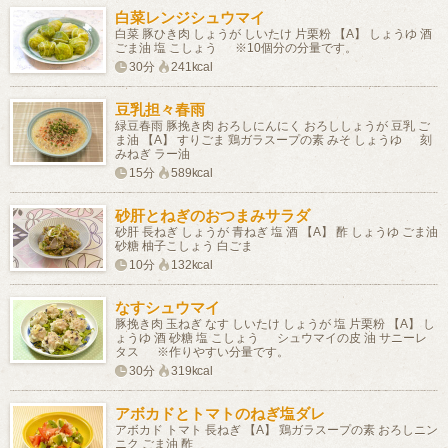
白菜レンジシュウマイ
白菜 豚ひき肉 しょうが しいたけ 片栗粉 【A】 しょうゆ 酒
ごま油 塩 こしょう ※10個分の分量です。
30分
241kcal
豆乳担々春雨
緑豆春雨 豚挽き肉 おろしにんにく おろししょうが 豆乳 ご
ま油 【A】 すりごま 鶏ガラスープの素 みそ しょうゆ 刻
みねぎ ラー油
15分
589kcal
砂肝とねぎのおつまみサラダ
砂肝 長ねぎ しょうが 青ねぎ 塩 酒 【A】 酢 しょうゆ ごま油
砂糖 柚子こしょう 白ごま
10分
132kcal
なすシュウマイ
豚挽き肉 玉ねぎ なす しいたけ しょうが 塩 片栗粉 【A】 し
ょうゆ 酒 砂糖 塩 こしょう シュウマイの皮 油 サニーレ
タス ※作りやすい分量です。
30分
319kcal
アボカドとトマトのねぎ塩ダレ
アボカド トマト 長ねぎ 【A】 鶏ガラスープの素 おろしニン
ニク ごま油 酢