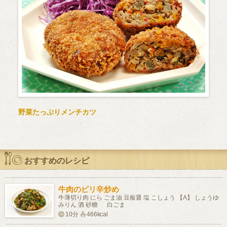
野菜たっぷりメンチカツ
おすすめのレシピ
牛肉のピリ辛炒め
牛薄切り肉 にら ごま油 豆板醤 塩 こしょう 【A】 しょうゆ
みりん 酒 砂糖 白ごま
10分
466kcal