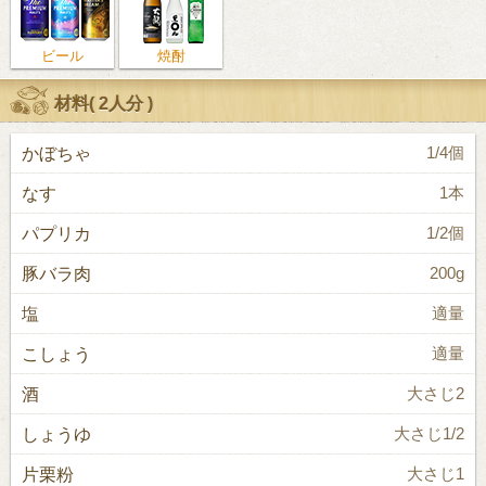
ビール
焼酎
材料(
2人分
)
かぼちゃ
1/4個
なす
1本
パプリカ
1/2個
豚バラ肉
200g
塩
適量
こしょう
適量
酒
大さじ2
しょうゆ
大さじ1/2
片栗粉
大さじ1