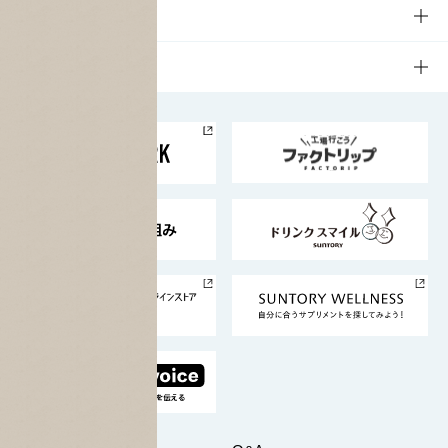
商品発売情報
キャンペーン
文化・スポーツTOP
サステナビリティ
栄養成分一覧
工場見学
サントリーホール
サステナビリティTOP
企業情報
お料理・お酒レシピ
サントリー美術館
トップメッセージ
企業情報TOP
地域情報
サントリーサンバーズ大阪
サントリーが考えるサステナビリティ経営
企業概要
東京サントリーサンゴリアス
ESG情報ポータル
グループ企業一覧
サントリースポーツ
サステナビリティストーリーズ
事業所一覧
採用情報