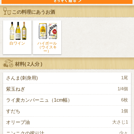
この料理にあうお酒
白ワイン
ハイボール
（ウイスキ
ー）
材料(
2人分
)
さんま(刺身用)
1尾
紫玉ねぎ
1/4個
ライ麦カンパーニュ（1cm幅）
6枚
すだち
1個
オリーブ油
大さじ1
ニンニクの搾り汁
少々