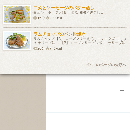
白菜とソーセージのバター蒸し
白菜 ソーセージ バター 水 塩 粗挽き黒こしょう
15分
200kcal
ラムチョップのパン粉焼き
ラムチョップ 【A】 ローズマリー おろしニンニク 塩 こしょ
う オリーブ油 【B】 ローズマリー パン粉 オリーブ油
20分
741kcal
このページの先頭へ
商品
商品TOP
知る・楽しむ
商品一覧
知る・楽しむTOP
文化・スポーツ