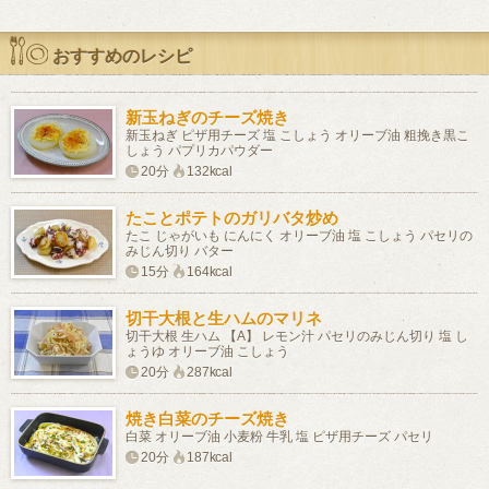
おすすめのレシピ
新玉ねぎのチーズ焼き
新玉ねぎ ピザ用チーズ 塩 こしょう オリーブ油 粗挽き黒こ
しょう パプリカパウダー
20分
132kcal
たことポテトのガリバタ炒め
たこ じゃがいも にんにく オリーブ油 塩 こしょう パセリの
みじん切り バター
15分
164kcal
切干大根と生ハムのマリネ
切干大根 生ハム 【A】 レモン汁 パセリのみじん切り 塩 し
ょうゆ オリーブ油 こしょう
20分
287kcal
焼き白菜のチーズ焼き
白菜 オリーブ油 小麦粉 牛乳 塩 ピザ用チーズ パセリ
20分
187kcal