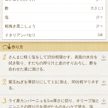
酢
大さじ1
塩
少々
粗挽き黒こしょう
少々
イタリアンパセリ
3本
作り方
さんまに軽く塩をして15分程寝かす。表面の水分を
拭き取り、すだちの搾り汁と皮のすりおろし、酢を
合わせた液に漬ける。
紫玉ねぎを薄切りにして１)に加え、30分程マリネす
る。
ライ麦カンパーニュを1㎝厚さに切り、オリーブ油と
ニンニクの搾り汁を混ぜたものをハケで塗る。塩