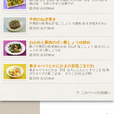
揚げ油 ※作りやすい分量です。
20分
328kcal
牛肉のねぎ巻き
牛薄切り肉 青ねぎ 塩 こしょう 小麦粉 油 すき焼きのタレ
20分
273kcal
わかめと豚肉のポン酢しょうゆ炒め
豚バラ薄切り肉 乾燥わかめ 玉ねぎ 塩 こしょう 油 おろしし
ょうが ポン酢しょうゆ
10分
333kcal
春きゃべつとかにかまの旨塩ごまだれ
春きゃべつ かにかま 【A】 おろしにんにく すりごま 塩 鶏
ガラスープの素 ごま油 すりごま(仕上げ用)
15分
121kcal
このページの先頭へ