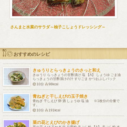
さんまと水菜のサラダ～柚子こしょうドレッシング～
おすすめのレシピ
きゅうりとらっきょうのさっと和え
きゅうり らっきょうの甘酢漬け 塩 【A】 しょうゆ ごま油
らっきょうの甘酢漬けの汁 すりごま かつおぶしパック
10分
98kcal
青ねぎと干しえびの玉子焼き
青ねぎ 干しえび 卵 酒 しょうゆ 塩 油 ※1枚分の分量で
す。
10分
191kcal
菜の花とえびのかき揚げ
菜の花 えび 玉ねぎ 塩 片栗粉 天ぷら粉 【A】 天ぷら粉 水