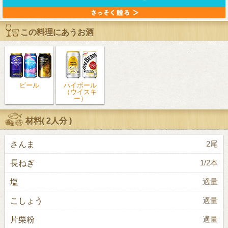
この料理にあうお酒
ビール
ハイボール
（ウイスキ
ー）
材料(
2人分
)
さんま
2尾
長ねぎ
1/2本
塩
適量
こしょう
適量
片栗粉
適量