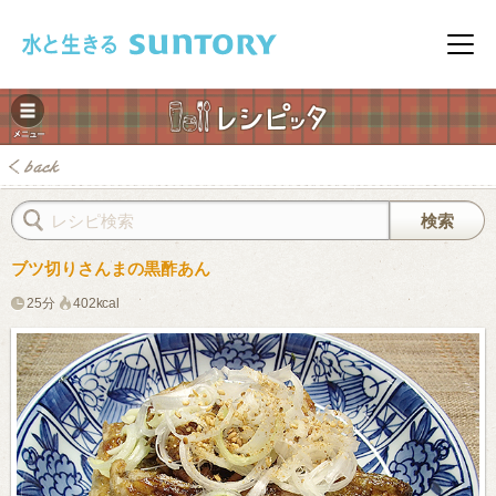
このページの本文へ移動
メニ
ブツ切りさんまの黒酢あん
25分
402kcal
みレシピ