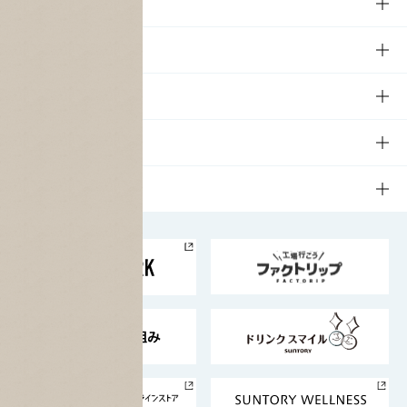
商品
商品TOP
知る・楽しむ
商品一覧
知る・楽しむTOP
文化・スポーツ
商品発売情報
キャンペーン
文化・スポーツTOP
サステナビリティ
栄養成分一覧
工場見学
サントリーホール
サステナビリティTOP
企業情報
お料理・お酒レシピ
サントリー美術館
トップメッセージ
企業情報TOP
地域情報
サントリーサンバーズ大阪
サントリーが考えるサステナビリティ経営
企業概要
東京サントリーサンゴリアス
ESG情報ポータル
グループ企業一覧
サントリースポーツ
サステナビリティストーリーズ
事業所一覧