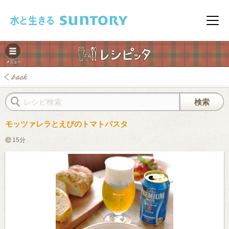
このページの本文へ移動
メニ
モッツァレラとえびのトマトパスタ
15分
みレシピ