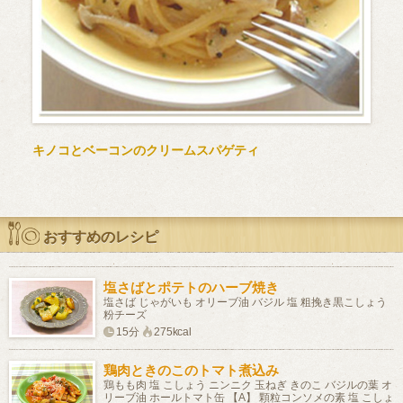
キノコとベーコンのクリームスパゲティ
おすすめのレシピ
塩さばとポテトのハーブ焼き
塩さば じゃがいも オリーブ油 バジル 塩 粗挽き黒こしょう
粉チーズ
15分
275kcal
鶏肉ときのこのトマト煮込み
鶏もも肉 塩 こしょう ニンニク 玉ねぎ きのこ バジルの葉 オ
リーブ油 ホールトマト缶 【A】 顆粒コンソメの素 塩 こしょ