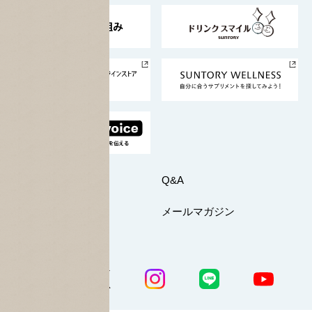
東京サントリーサンゴリアス
ESG情報ポータル
グループ企業一覧
サントリースポーツ
サステナビリティストーリーズ
事業所一覧
採用情報
お問い合わせ
Q&A
マイページ
メールマガジン
公式SNS一覧