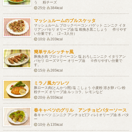
う 粉チーズ
25分
384kcal
マッシュルームのブルスケッタ
マッシュルーム ブロックベーコン バゲット ニンニク イタ
リアンパセリ オリーブ油 塩 粗挽き黒こしょう 作りやす
い分量です。（2～3人分）
10分
203kcal
簡単サルシッチャ風
豚挽き肉 ブロックベーコン 塩 おろしニンニク イタリアン
パセリ ローズマリー オリーブ油 ※作りやすい分量で
す。
15分
265kcal
ミラノ風カツレツ
豚ロース肉(とんかつ用) 塩 こしょう 小麦粉 溶き卵 パン粉
粉チーズ オリーブ油 ルッコラ、レモンなど
20分
555kcal
春キャベツのグリル アンチョビバターソース
春キャベツ ニンニク アンチョビ(フィレ) オリーブ油 水 バタ
ー
10分
135kcal