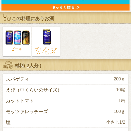
この料理にあうお酒
ビール
ザ・プレミア
ム・モルツ
材料(
2人分
)
スパゲティ
200ｇ
えび（中くらいのサイズ）
10尾
カットトマト
1缶
モッツァレラチーズ
100ｇ
塩
小さじ1/2