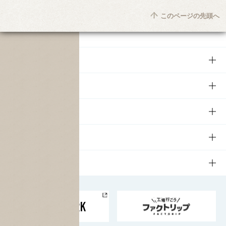
このページの先頭へ
商品
商品TOP
知る・楽しむ
商品一覧
知る・楽しむTOP
文化・スポーツ
商品発売情報
キャンペーン
文化・スポーツTOP
サステナビリティ
栄養成分一覧
工場見学
サントリーホール
サステナビリティTOP
企業情報
お料理・お酒レシピ
サントリー美術館
トップメッセージ
企業情報TOP
地域情報
サントリーサンバーズ大阪
サントリーが考えるサステナビリティ経営
企業概要