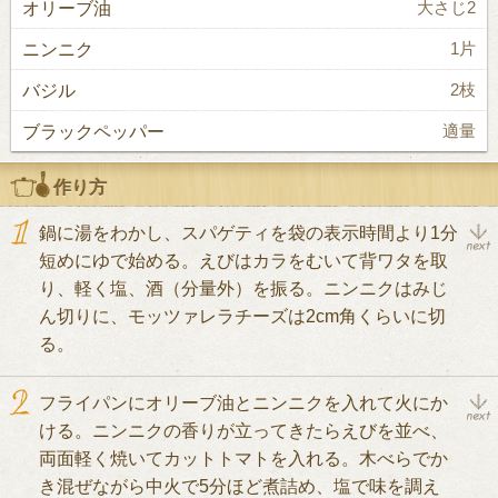
オリーブ油
大さじ2
ニンニク
1片
バジル
2枝
ブラックペッパー
適量
作り方
鍋に湯をわかし、スパゲティを袋の表示時間より1分
短めにゆで始める。えびはカラをむいて背ワタを取
り、軽く塩、酒（分量外）を振る。ニンニクはみじ
ん切りに、モッツァレラチーズは2cm角くらいに切
る。
フライパンにオリーブ油とニンニクを入れて火にか
ける。ニンニクの香りが立ってきたらえびを並べ、
両面軽く焼いてカットトマトを入れる。木べらでか
き混ぜながら中火で5分ほど煮詰め、塩で味を調え