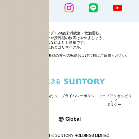
ストップ！20歳未満飲酒・飲酒運転。
妊娠中や授乳期の飲酒はやめましょう。
お酒はなによりも適量です。
のんだあとはリサイクル。
お酒に関する情報の20歳未満の方への転送および共有はご遠慮ください。
サイトマッ
ご利用にあたっ
プライバシーポリシ
ウェブアクセシビリ
プ
て
ー
ティ
ポリシー
新しいウィンドウで開く
Global
COPYRIGHT © SUNTORY HOLDINGS LIMITED.