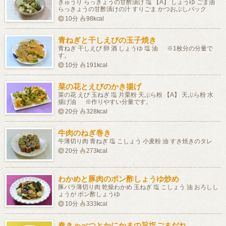
きゅうり らっきょうの甘酢漬け 塩 【A】 しょうゆ ごま油
らっきょうの甘酢漬けの汁 すりごま かつおぶしパック
10分
98kcal
青ねぎと干しえびの玉子焼き
青ねぎ 干しえび 卵 酒 しょうゆ 塩 油 ※1枚分の分量で
す。
10分
191kcal
菜の花とえびのかき揚げ
菜の花 えび 玉ねぎ 塩 片栗粉 天ぷら粉 【A】 天ぷら粉 水
揚げ油 ※作りやすい分量です。
20分
328kcal
牛肉のねぎ巻き
牛薄切り肉 青ねぎ 塩 こしょう 小麦粉 油 すき焼きのタレ
20分
273kcal
わかめと豚肉のポン酢しょうゆ炒め
豚バラ薄切り肉 乾燥わかめ 玉ねぎ 塩 こしょう 油 おろしし
ょうが ポン酢しょうゆ
10分
333kcal
春きゃべつとかにかまの旨塩ごまだれ