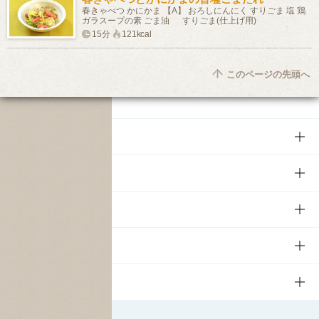
春きゃべつ かにかま 【A】 おろしにんにく すりごま 塩 鶏
ガラスープの素 ごま油 すりごま(仕上げ用)
15分
121kcal
このページの先頭へ
商品
商品TOP
知る・楽しむ
商品一覧
知る・楽しむTOP
文化・スポーツ
商品発売情報
キャンペーン
文化・スポーツTOP
サステナビリティ
栄養成分一覧
工場見学
サントリーホール
サステナビリティTOP
企業情報
お料理・お酒レシピ
サントリー美術館
トップメッセージ
企業情報TOP