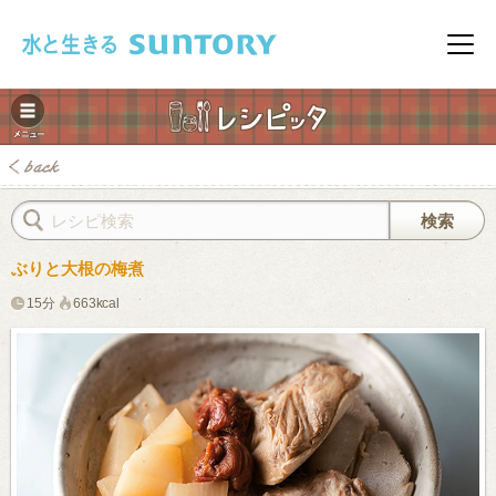
このページの本文へ移動
メニ
ぶりと大根の梅煮
15分
663kcal
みレシピ