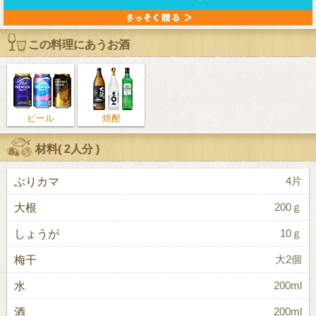
この料理にあうお酒
ビール
焼酎
材料(
2人分
)
ぶりカマ
4片
大根
200ｇ
しょうが
10ｇ
梅干
大2個
水
200ml
酒
200ml