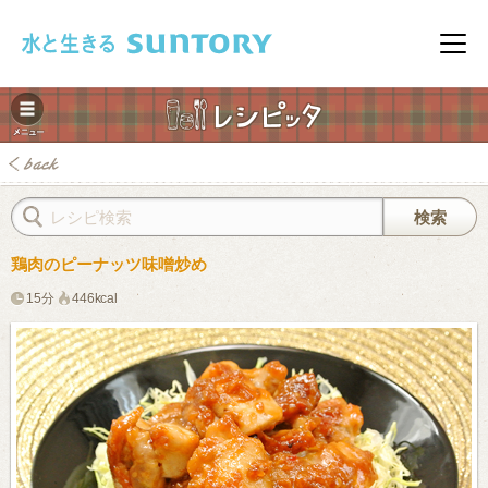
このページの本文へ移動
メニ
鶏肉のピーナッツ味噌炒め
15分
446kcal
みレシピ