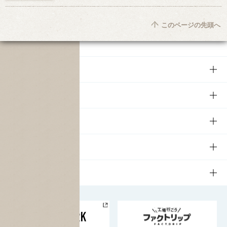
このページの先頭へ
商品
商品TOP
知る・楽しむ
商品一覧
知る・楽しむTOP
文化・スポーツ
商品発売情報
キャンペーン
文化・スポーツTOP
サステナビリティ
栄養成分一覧
工場見学
サントリーホール
サステナビリティTOP
企業情報
お料理・お酒レシピ
サントリー美術館
トップメッセージ
企業情報TOP
地域情報
サントリーサンバーズ大阪
サントリーが考えるサステナビリティ経営
企業概要