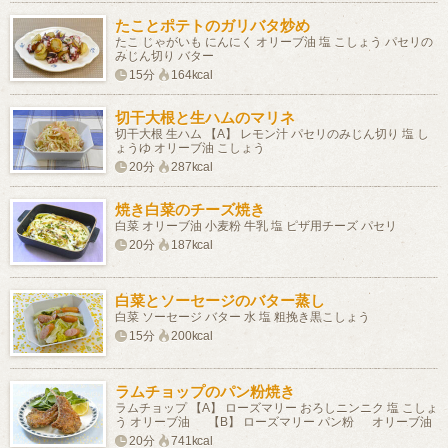
たことポテトのガリバタ炒め
たこ じゃがいも にんにく オリーブ油 塩 こしょう パセリの
みじん切り バター
15分
164kcal
切干大根と生ハムのマリネ
切干大根 生ハム 【A】 レモン汁 パセリのみじん切り 塩 し
ょうゆ オリーブ油 こしょう
20分
287kcal
焼き白菜のチーズ焼き
白菜 オリーブ油 小麦粉 牛乳 塩 ピザ用チーズ パセリ
20分
187kcal
白菜とソーセージのバター蒸し
白菜 ソーセージ バター 水 塩 粗挽き黒こしょう
15分
200kcal
ラムチョップのパン粉焼き
ラムチョップ 【A】 ローズマリー おろしニンニク 塩 こしょ
う オリーブ油 【B】 ローズマリー パン粉 オリーブ油
20分
741kcal