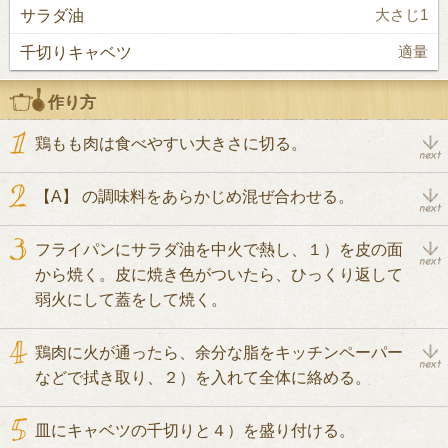
サラダ油
大さじ1
千切りキャベツ
適量
作り方
鶏もも肉は食べやすい大きさに切る。
【A】 の調味料をあらかじめ混ぜ合わせる。
フライパンにサラダ油を中火で熱し、１）を皮の面
から焼く。皮に焼き色がついたら、ひっくり返して
弱火にして蓋をして焼く。
鶏肉に火が通ったら、余分な脂をキッチンペーパー
などで拭き取り、２）を入れて全体に絡める。
皿にキャベツの千切りと４）を盛り付ける。