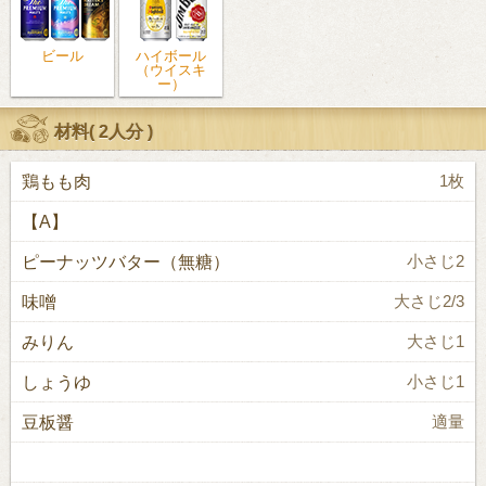
ビール
ハイボール
（ウイスキ
ー）
材料(
2人分
)
鶏もも肉
1枚
【A】
ピーナッツバター（無糖）
小さじ2
味噌
大さじ2/3
みりん
大さじ1
しょうゆ
小さじ1
豆板醤
適量