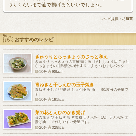
づくくらいまで油で揚げるといいでしょう。
レシピ提供：坊垣茜
おすすめのレシピ
きゅうりとらっきょうのさっと和え
きゅうり らっきょうの甘酢漬け 塩 【A】 しょうゆ ごま油
らっきょうの甘酢漬けの汁 すりごま かつおぶしパック
10分
98kcal
青ねぎと干しえびの玉子焼き
青ねぎ 干しえび 卵 酒 しょうゆ 塩 油 ※1枚分の分量で
す。
10分
191kcal
菜の花とえびのかき揚げ
菜の花 えび 玉ねぎ 塩 片栗粉 天ぷら粉 【A】 天ぷら粉 水
揚げ油 ※作りやすい分量です。
20分
328kcal