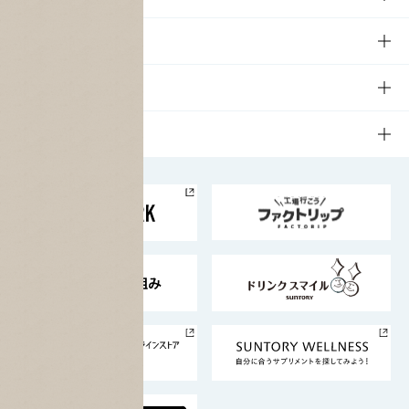
商品一覧
知る・楽しむTOP
文化・スポーツ
商品発売情報
キャンペーン
文化・スポーツTOP
サステナビリティ
栄養成分一覧
工場見学
サントリーホール
サステナビリティTOP
企業情報
お料理・お酒レシピ
サントリー美術館
トップメッセージ
企業情報TOP
地域情報
サントリーサンバーズ大阪
サントリーが考えるサステナビリティ経営
企業概要
東京サントリーサンゴリアス
ESG情報ポータル
グループ企業一覧
サントリースポーツ
サステナビリティストーリーズ
事業所一覧
採用情報