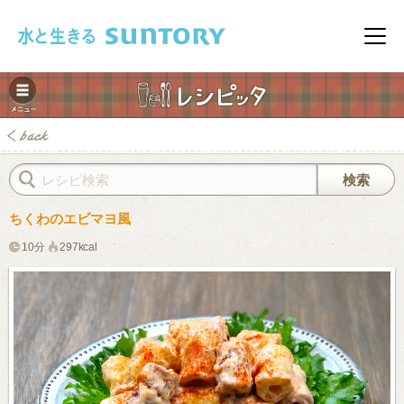
このページの本文へ移動
メニ
ちくわのエビマヨ風
10分
297kcal
みレシピ