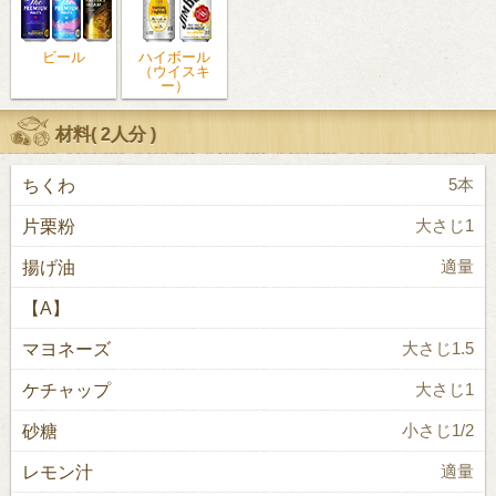
ビール
ハイボール
（ウイスキ
ー）
材料(
2人分
)
ちくわ
5本
片栗粉
大さじ1
揚げ油
適量
【A】
マヨネーズ
大さじ1.5
ケチャップ
大さじ1
砂糖
小さじ1/2
レモン汁
適量