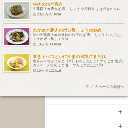
牛肉のねぎ巻き
牛薄切り肉 青ねぎ 塩 こしょう 小麦粉 油 すき焼きのタレ
20分
273kcal
わかめと豚肉のポン酢しょうゆ炒め
豚バラ薄切り肉 乾燥わかめ 玉ねぎ 塩 こしょう 油 おろしし
ょうが ポン酢しょうゆ
10分
333kcal
春きゃべつとかにかまの旨塩ごまだれ
春きゃべつ かにかま 【A】 おろしにんにく すりごま 塩 鶏
ガラスープの素 ごま油 すりごま(仕上げ用)
15分
121kcal
このページの先頭へ
商品
商品TOP
知る・楽しむ