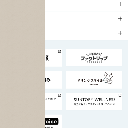
商品一覧
知る・楽しむTOP
文化・スポーツ
商品発売情報
キャンペーン
文化・スポーツTOP
サステナビリティ
栄養成分一覧
工場見学
サントリーホール
サステナビリティTOP
企業情報
お料理・お酒レシピ
サントリー美術館
トップメッセージ
企業情報TOP
地域情報
サントリーサンバーズ大阪
サントリーが考えるサステナビリティ経営
企業概要
東京サントリーサンゴリアス
ESG情報ポータル
グループ企業一覧
サントリースポーツ
サステナビリティストーリーズ
事業所一覧
採用情報