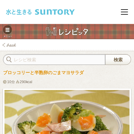
このページの本文へ移動
メニ
ブロッコリーと半熟卵のごまマヨサラダ
10分
290kcal
みレシピ