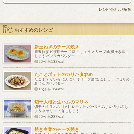
レシピ提供：坊垣茜
おすすめのレシピ
新玉ねぎのチーズ焼き
新玉ねぎ ピザ用チーズ 塩 こしょう オリーブ油 粗挽き黒こ
しょう パプリカパウダー
20分
132kcal
たことポテトのガリバタ炒め
たこ じゃがいも にんにく オリーブ油 塩 こしょう パセリの
みじん切り バター
15分
164kcal
切干大根と生ハムのマリネ
切干大根 生ハム 【A】 レモン汁 パセリのみじん切り 塩 し
ょうゆ オリーブ油 こしょう
20分
287kcal
焼き白菜のチーズ焼き