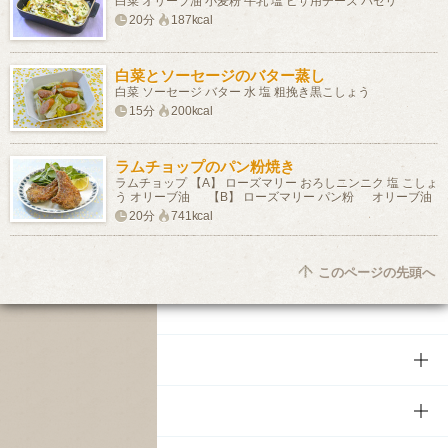
白菜 オリーブ油 小麦粉 牛乳 塩 ピザ用チーズ パセリ
20分
187kcal
白菜とソーセージのバター蒸し
白菜 ソーセージ バター 水 塩 粗挽き黒こしょう
15分
200kcal
ラムチョップのパン粉焼き
ラムチョップ 【A】 ローズマリー おろしニンニク 塩 こしょ
う オリーブ油 【B】 ローズマリー パン粉 オリーブ油
20分
741kcal
このページの先頭へ
商品
商品TOP
知る・楽しむ