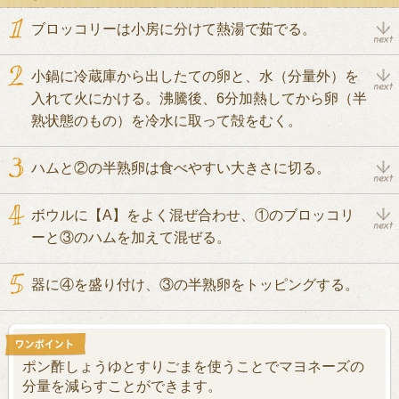
ブロッコリーは小房に分けて熱湯で茹でる。
小鍋に冷蔵庫から出したての卵と、水（分量外）を
入れて火にかける。沸騰後、6分加熱してから卵（半
熟状態のもの）を冷水に取って殻をむく。
ハムと②の半熟卵は食べやすい大きさに切る。
ボウルに【A】をよく混ぜ合わせ、①のブロッコリ
ーと③のハムを加えて混ぜる。
器に④を盛り付け、③の半熟卵をトッピングする。
ポン酢しょうゆとすりごまを使うことでマヨネーズの
分量を減らすことができます。