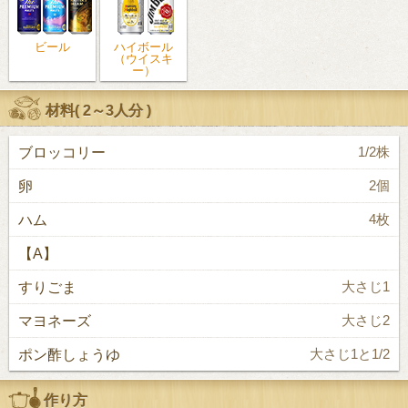
ビール
ハイボール
（ウイスキ
ー）
材料(
2～3人分
)
ブロッコリー
1/2株
卵
2個
ハム
4枚
【A】
すりごま
大さじ1
マヨネーズ
大さじ2
ポン酢しょうゆ
大さじ1と1/2
作り方