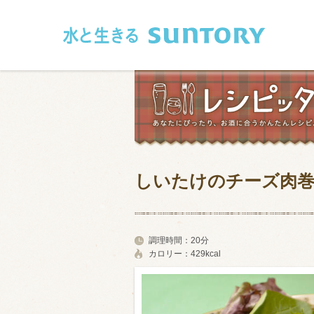
このページの本文へ移動
しいたけのチーズ肉
和食
洋食
フレンチ
アジア・エス
調理時間：
20分
カロリー：
429kcal
肉
魚介類
卵・乳製品
豆腐・豆類
お米・麺
その他