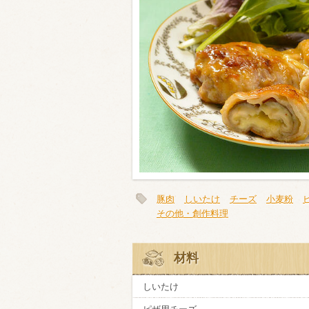
類・穀物
ビール
ハイボール（
赤ワイン
白ワイン
豚肉
しいたけ
チーズ
小麦粉
その他・創作料理
材料
しいたけ