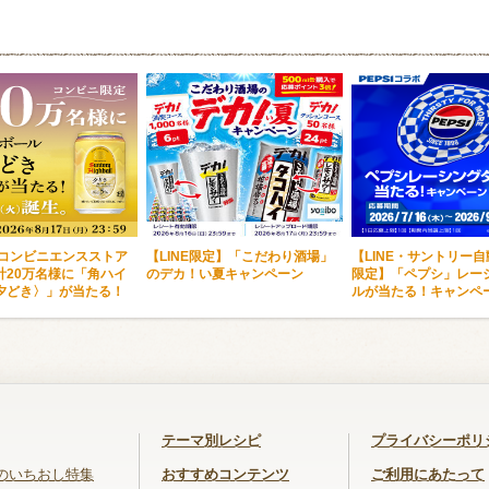
・コンビニエンスストア
【LINE限定】「こだわり酒場」
【LINE・サントリー
計20万名様に「角ハイ
のデカ！い夏キャンペーン
限定】「ペプシ」レー
夕どき〉」が当たる！
ルが当たる！キャンペ
テーマ別レシピ
プライバシーポリ
のいちおし特集
おすすめコンテンツ
ご利用にあたって