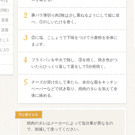
45ｇ
(8枚)
酸化防止剤
豚バラ薄切り肉2枚は少し重ねるようにして縦に並
いしいワイ
適量
べ、①のしいたけを巻く。
クリング 〈
2026年7月
サー＆レモン〉
適量
缶
②に塩、こしょうで下味をつけて小麦粉を全体に
さじ1
まぶす。
と1/3
フライパンを中火で熱し、③を焼く。焼き色がつ
いたらひっくり返して蓋をして5分程焼く。
チーズが溶け出して来たら、余分な脂をキッチン
ペーパーなどで拭き取り、焼肉のタレを加えて全
体に絡める。
焼肉のタレはメーカーによって塩分量が異なるの
で、加減して使ってください。