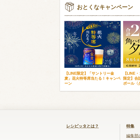
おとくなキャンペーン
【LINE限定】「サントリー金
【LINE
麦」花火特等席当たる！キャンペ
限定】合
ーン
ボール〈
レシピッタとは？
特集
編集部