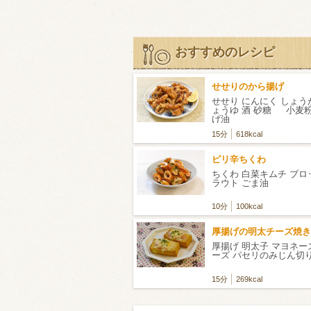
おすすめのレシピ
せせりのから揚げ
せせり にんにく しょうが
ょうゆ 酒 砂糖 小麦粉
げ油
15分
618kcal
ピリ辛ちくわ
ちくわ 白菜キムチ ブ
ラウト ごま油
10分
100kcal
厚揚げの明太チーズ焼き
厚揚げ 明太子 マヨネー
ーズ パセリのみじん切
15分
269kcal