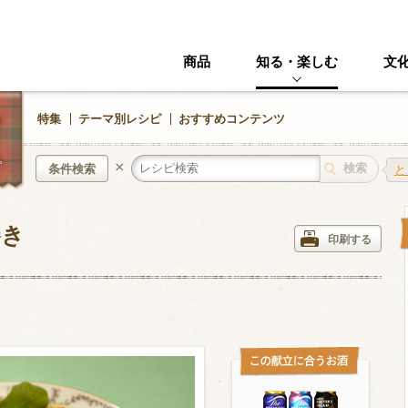
商品
知る・楽しむ
文
特集
テーマ別レシピ
おすすめコンテンツ
×
条件検索
と
巻き
中華風
イタリアン
印刷する
ニック
その他・創作料理
スイーツ
野菜・いも類
きのこ
加工食品系
くだもの