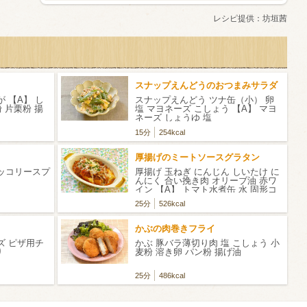
レシピ提供：
坊垣茜
スナップえんどうのおつまみサラダ
 【A】 し
スナップえんどう ツナ缶（小） 卵
 片栗粉 揚
塩 マヨネーズ こしょう 【A】 マヨ
ネーズ しょうゆ 塩
15分
254kcal
厚揚げのミートソースグラタン
ロッコリースプ
厚揚げ 玉ねぎ にんじん しいたけ に
んにく 合い挽き肉 オリーブ油 赤ワ
イン 【A】 トマト水煮缶 水 固形コ
ンソメの素 塩 こしょう ケチャップ
25分
526kcal
ローリエ ピザ用チーズ パセリの
みじん切り
かぶの肉巻きフライ
ズ ピザ用チ
かぶ 豚バラ薄切り肉 塩 こしょう 小
り
麦粉 溶き卵 パン粉 揚げ油
25分
486kcal