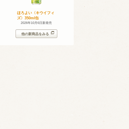
無添加のお
ほろよい〈キウイフィ
ほろよい〈レモネード
ン。スパー
ズ〉350ml缶
サワー〉350ml缶
シークヮー
7日新発売
2026年10月6日新発売
2026年10月6日新発売
350ml
他の新商品をみる