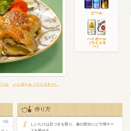
ビール
ウイスキー）
ウイスキー・ブランデー
焼酎
ハイボール
（ウイスキ
ー）
検索
ビール
ハイボール（ウイスキー）
作り方
4個
しいたけは石づきを取り、傘の部分にピザ用チー
ズを載せる。