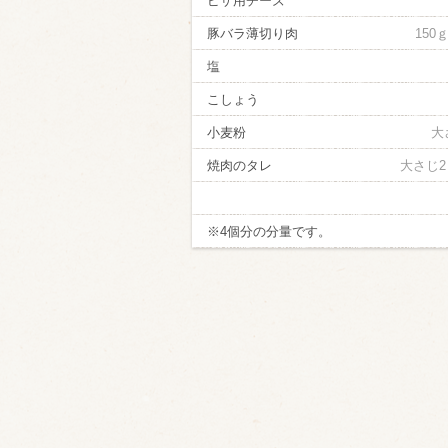
ピザ用チーズ
豚バラ薄切り肉
150ｇ
塩
こしょう
小麦粉
大
焼肉のタレ
大さじ2
※4個分の分量です。