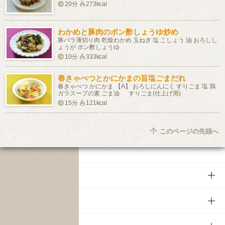
20分
273kcal
わかめと豚肉のポン酢しょうゆ炒め
豚バラ薄切り肉 乾燥わかめ 玉ねぎ 塩 こしょう 油 おろしし
ょうが ポン酢しょうゆ
10分
333kcal
春きゃべつとかにかまの旨塩ごまだれ
春きゃべつ かにかま 【A】 おろしにんにく すりごま 塩 鶏
ガラスープの素 ごま油 すりごま(仕上げ用)
15分
121kcal
このページの先頭へ
商品
商品TOP
知る・楽しむ
商品一覧