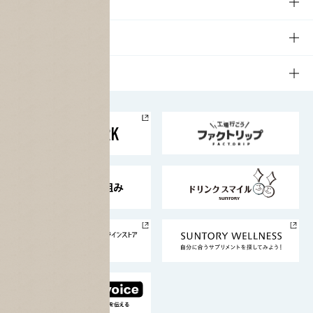
知る・楽しむTOP
文化・スポーツ
商品発売情報
キャンペーン
文化・スポーツTOP
サステナビリティ
栄養成分一覧
工場見学
サントリーホール
サステナビリティTOP
企業情報
お料理・お酒レシピ
サントリー美術館
トップメッセージ
企業情報TOP
地域情報
サントリーサンバーズ大阪
サントリーが考えるサステナビリティ経営
企業概要
東京サントリーサンゴリアス
ESG情報ポータル
グループ企業一覧
サントリースポーツ
サステナビリティストーリーズ
事業所一覧
採用情報