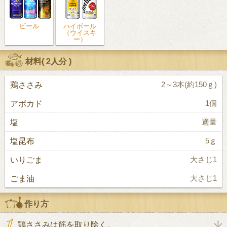
ビール
ハイボール
（ウイスキ
ー）
材料(
2人分
)
鶏ささみ
2～3本(約150ｇ)
アボカド
1個
塩
適量
塩昆布
5ｇ
いりごま
大さじ1
ごま油
大さじ1
作り方
鶏ささみは筋を取り除く。