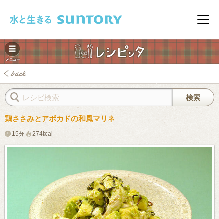
このページの本文へ移動
メニ
鶏ささみとアボカドの和風マリネ
15分
274kcal
みレシピ