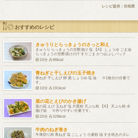
レシピ提供：坊垣茜
おすすめのレシピ
きゅうりとらっきょうのさっと和え
きゅうり らっきょうの甘酢漬け 塩 【A】 しょうゆ ごま油
らっきょうの甘酢漬けの汁 すりごま かつおぶしパック
10分
98kcal
青ねぎと干しえびの玉子焼き
青ねぎ 干しえび 卵 酒 しょうゆ 塩 油 ※1枚分の分量で
す。
10分
191kcal
菜の花とえびのかき揚げ
菜の花 えび 玉ねぎ 塩 片栗粉 天ぷら粉 【A】 天ぷら粉 水
揚げ油 ※作りやすい分量です。
20分
328kcal
牛肉のねぎ巻き
牛薄切り肉 青ねぎ 塩 こしょう 小麦粉 油 すき焼きのタレ